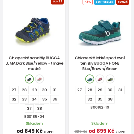
SUN25
-3%
BESTSELLER
SUN25
Chlapecké sandály BUGGA
Chlapecké lehké sportovní
LUMA Dark Blue/Yellow - tmavě
tenisky BUGGA HONE
modré
Blue/Brown/Green
27
28
29
30
31
27
28
29
30
31
32
33
34
35
36
32
35
38
B00182-19
37
38
B00185-04
Skladem
Skladem
od 849 Kč
od 899 Kč
929 Kč
s DPH
s DPH