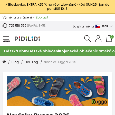
⚡ Bleskovka: EXTRA −25 % na vše i zlevněné · kód SUN25 · jen do
pondělí 10. 8.
Výměna a vrácení -
Zobrazit
Sleva 100 Kč na první nákup -
Podmínky
725 518 759
(Po-Pá: 8-15)
CZK
Jazyk a měna
0
MENU
Dětská obuv
Dětské oblečení
Kojenecké oblečení
Dámská o
Blog
Pidi Blog
Novinky Bugga 2025