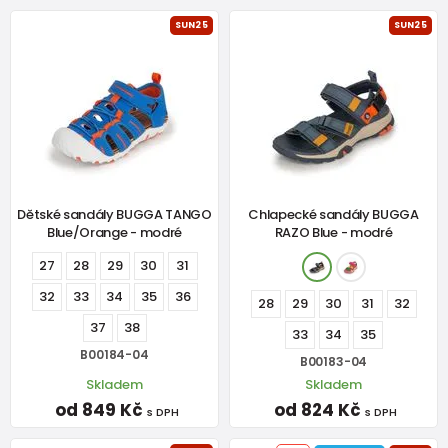
SUN25
SUN25
Dětské sandály BUGGA TANGO
Chlapecké sandály BUGGA
Blue/Orange - modré
RAZO Blue - modré
27
28
29
30
31
32
33
34
35
36
28
29
30
31
32
37
38
33
34
35
B00184-04
B00183-04
Skladem
Skladem
od 849 Kč
od 824 Kč
s DPH
s DPH