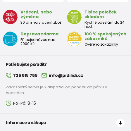
Vrácení, nebo
Tisíce položek
výměna
skladem
30 dní na vrácení zboží
Rychlé odeslání do 24
hod.
Doprava zdarma
100 % spokojených
zákazníků
Při objednávce nad
2000 Kč
Ověřeno zákazníky
Potřebujete poradit?
725 518 759
info@pidilidi.cz
Zákaznický servis je k dispozici od pondělí do pátku v
hodinách:
Po-Pá: 8-15
Informace o nákupu