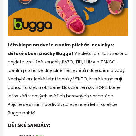
Léto klepe na dveře a s ním přichází novinky v
dětské obuvi značky Bugga!
V kolekci pro tuto sezónu
najdete vzdušné sandály RAZO, TIKI, LUMA a TANGO –
ideální pro horké dny plné her, výletů i dovádění u vody.
Nechybí ani lehké letní tenisky VENTO, které kombinují
pohodlí a styl, a oblíbené klasické tenisky HONE, které
letos září v nových svěžích barevných variantách.
Pojďte se s námi podívat, co vše nová letní kolekce
Bugga nabízí!
DĚTSKÉ SANDÁLY: