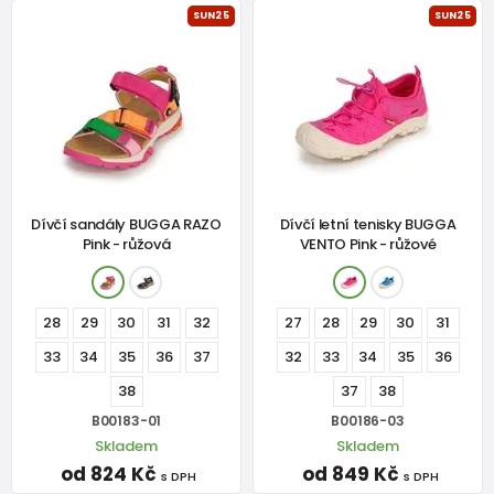
SUN25
SUN25
Dívčí sandály BUGGA RAZO
Dívčí letní tenisky BUGGA
Pink - růžová
VENTO Pink - růžové
28
29
30
31
32
27
28
29
30
31
33
34
35
36
37
32
33
34
35
36
38
37
38
B00183-01
B00186-03
Skladem
Skladem
od 824 Kč
od 849 Kč
s DPH
s DPH