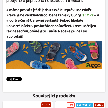
prodyšné a připravené na každodenní nošení.
A máme pro vás ještě jednu skvělou zprávu na závěr!
Právě jsme naskladnili oblíbené tenisky
Bugga
TEMPE
– v
modré
a
černé
barevné variantě. Pokud hledáte
univerzální obuv pro každodenní nošení, kterou děti jen
tak nesedřou, právě jste ji našli. Nečekejte, než se
vyprodají!
Související produkty
SUN25
-3%
BESTSELLER
SUN25