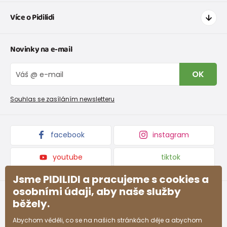
Jak nakupovat
Více o Pidilidi
Doprava a platba
Tabulka velikostí oblečení
Kontakt
Novinky na e-mail
Tabulka velikostí obuvi
O nás
Vrácení zboží a reklamace
Blog
OK
Reklamační řád
Velkoobchod PiDiLiDi
Nevyzvednutá objednávka na dobírku
Affiliate program
Souhlas se zasíláním newsletteru
Podmínky akce a slevové kódy
Dárkové poukazy
Kolekce zboží
facebook
instagram
youtube
tiktok
Jsme PIDILIDI a pracujeme s cookies a
osobními údaji, aby naše služby
běžely.
Abychom věděli, co se na našich stránkách děje a abychom