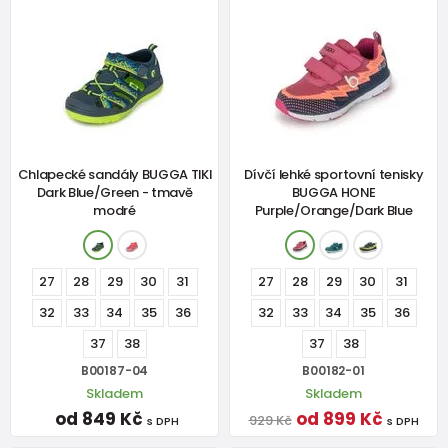
Chlapecké sandály BUGGA TIKI
Dívčí lehké sportovní tenisky
Dark Blue/Green - tmavě
BUGGA HONE
modré
Purple/Orange/Dark Blue
27
28
29
30
31
27
28
29
30
31
32
33
34
35
36
32
33
34
35
36
37
38
37
38
B00187-04
B00182-01
Skladem
Skladem
od 849 Kč
od 899 Kč
929 Kč
s DPH
s DPH