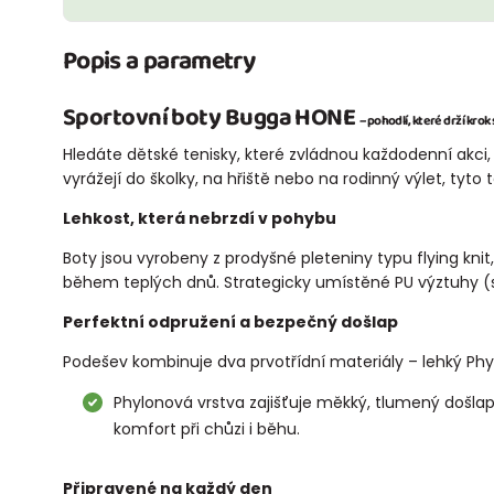
Popis a parametry
Sportovní boty Bugga HONE
– pohodlí, které drží kr
Hledáte dětské tenisky, které zvládnou každodenní akci,
vyrážejí do školky, na hřiště nebo na rodinný výlet, tyto
Lehkost, která nebrzdí v pohybu
Boty jsou vyrobeny z prodyšné pleteniny typu flying knit
během teplých dnů. Strategicky umístěné PU výztuhy (sy
Perfektní odpružení a bezpečný došlap
Podešev kombinuje dva prvotřídní materiály – lehký Phy
Phylonová vrstva zajišťuje měkký, tlumený došlap,
komfort při chůzi i běhu.
Připravené na každý den