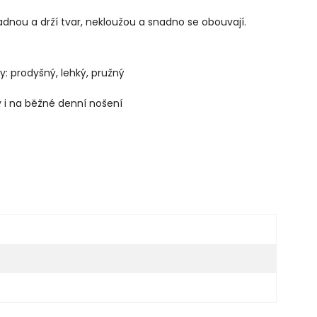
adnou a drží tvar, nekloužou a snadno se obouvají.
ny: prodyšný, lehký, pružný
y i na běžné denní nošení