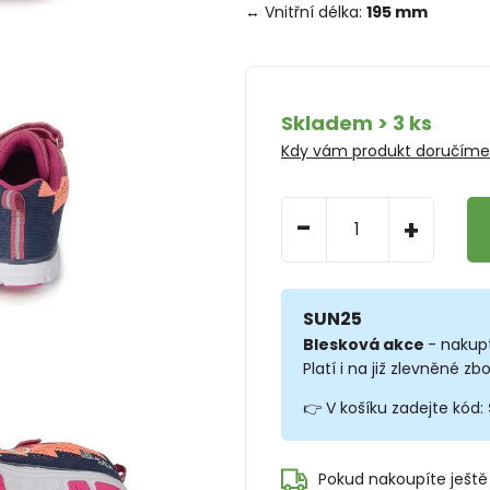
↔ Vnitřní délka:
195 mm
Skladem > 3 ks
Kdy vám produkt doručím
-
+
SUN25
Blesková akce
- nakup
Platí i na již zlevněné zbo
👉 V košíku zadejte kód:
Pokud nakoupíte ještě