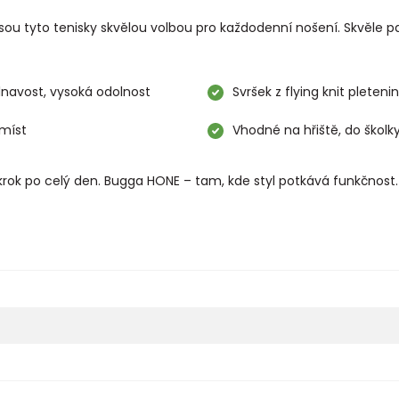
jsou tyto tenisky skvělou volbou pro každodenní nošení. Skvěle p
lnavost, vysoká odolnost
Svršek z flying knit pleteni
míst
Vhodné na hřiště, do školk
krok po celý den. Bugga HONE – tam, kde styl potkává funkčnost.