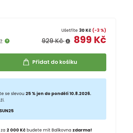
Ušetříte
30 Kč
(-3 %)
899 Kč
929 Kč
e?
Přidat do košíku
te se slevou
25 % jen do pondělí 10.8.2026.
ží.
SUN25
 za
2 000 Kč
budete mít Balíkovna
zdarma!