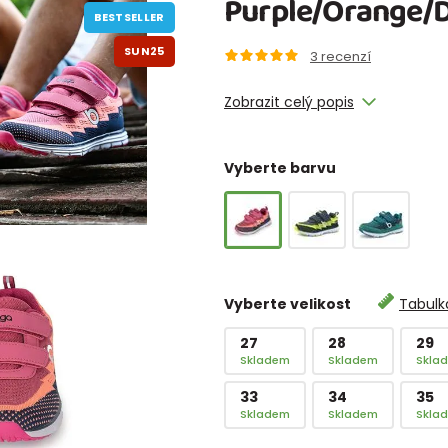
Purple/Orange/D
BESTSELLER
SUN25
3
recenzí
Zobrazit celý popis
Vyberte barvu
Vyberte velikost
Tabulka
27
28
29
Skladem
Skladem
Skla
33
34
35
Skladem
Skladem
Skla