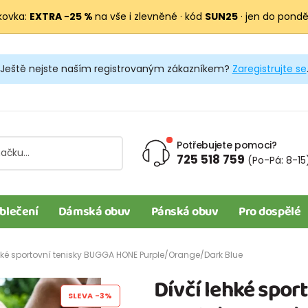
kovka:
EXTRA −25 %
na vše i zlevněné · kód
SUN25
· jen do pondělí
Ještě nejste naším registrovaným zákazníkem?
Zaregistrujte se
Potřebujete pomoci?
725 518 759
(Po-Pá: 8-15
blečení
Dámská obuv
Pánská obuv
Pro dospělé
hké sportovní tenisky BUGGA HONE Purple/Orange/Dark Blue
Dívčí lehké spo
SLEVA
-3%