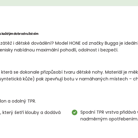
ok s každým dobrodružstvím
 zátěž i dětské dovádění? Model HONE od značky Bugga je ideální 
 tenisky nabídnou maximální pohodlí, odolnost i bezpečí.
, která se dokonale přizpůsobí tvaru dětské nohy. Materiál je měk
ntetická kůže) pak zpevňují botu v namáhaných místech – chrán
lon a odolný TPR.
Spodní TPR vrstva přidává 
 který šetří klouby a dodává
nadměrným opotřebením