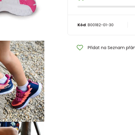
Kód
:
B00182-01-30
Přidat na Seznam přán