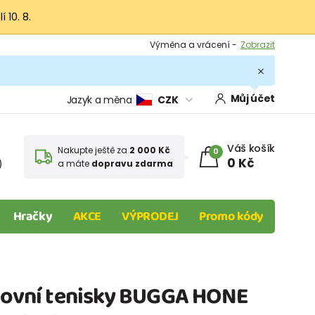
 10. 8.
Výměna a vrácení -
Zobrazit
Sleva 100 Kč na první nákup -
Podmínky
.
Můj účet
Jazyk a měna
CZK
Váš košík
Nakupte ještě za
2 000 Kč
0
0 Kč
)
a máte
dopravu zdarma
Hračky
AKCE
VÝPRODEJ
Promo kódy
rtovní tenisky BUGGA HONE