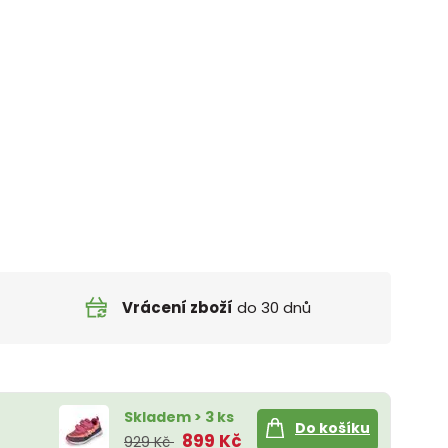
Vrácení zboží
do 30 dnů
Skladem > 3 ks
Do košíku
899 Kč
929 Kč