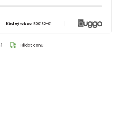
Kód výrobce
:
B00182-01
í
Hlídat cenu