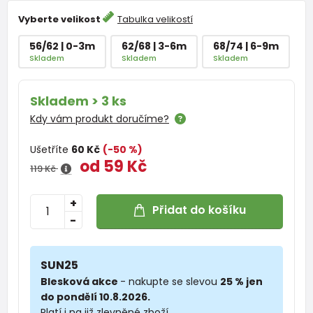
Vyberte velikost
Tabulka velikostí
56/62 | 0-3m
62/68 | 3-6m
68/74 | 6-9m
Skladem
Skladem
Skladem
Skladem > 3 ks
Kdy vám produkt doručíme?
Ušetříte
60 Kč
(-50 %)
od 59 Kč
119 Kč
+
Přidat do košíku
-
SUN25
Blesková akce
- nakupte se slevou
25 % jen
do pondělí 10.8.2026.
Platí i na již zlevněné zboží.