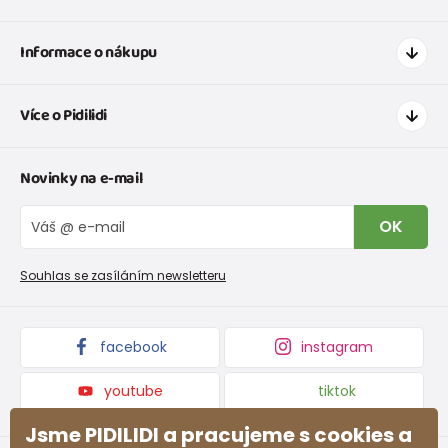
Informace o nákupu
Jak nakupovat
Více o Pidilidi
Doprava a platba
Tabulka velikostí oblečení
Kontakt
Novinky na e-mail
Tabulka velikostí obuvi
O nás
Vrácení zboží a reklamace
Blog
OK
Reklamační řád
Velkoobchod PiDiLiDi
Nevyzvednutá objednávka na dobírku
Affiliate program
Souhlas se zasíláním newsletteru
Podmínky akce a slevové kódy
Dárkové poukazy
Kolekce zboží
facebook
instagram
youtube
tiktok
Jsme PIDILIDI a pracujeme s cookies a