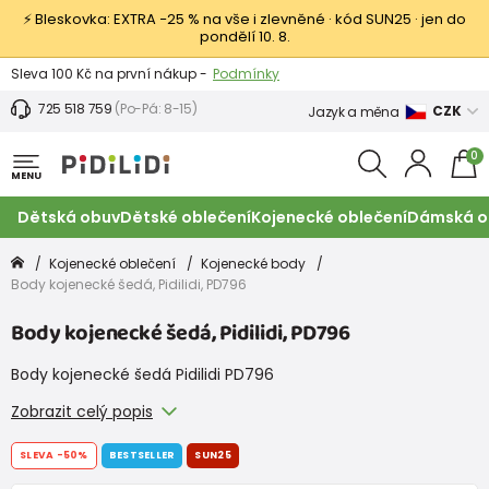
⚡ Bleskovka: EXTRA −25 % na vše i zlevněné · kód SUN25 · jen do
pondělí 10. 8.
Výměna a vrácení -
Zobrazit
Sleva 100 Kč na první nákup -
Podmínky
725 518 759
(Po-Pá: 8-15)
CZK
Jazyk a měna
0
MENU
Dětská obuv
Dětské oblečení
Kojenecké oblečení
Dámská o
Kojenecké oblečení
Kojenecké body
Body kojenecké šedá, Pidilidi, PD796
Body kojenecké šedá, Pidilidi, PD796
Body kojenecké šedá Pidilidi PD796
Zobrazit celý popis
SLEVA
-50%
BESTSELLER
SUN25