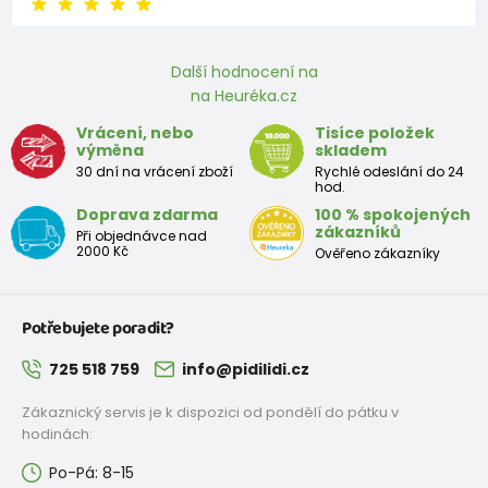
délka
136
143
149
155
165
170
175
181
(mm)
Další hodnocení na
na Heuréka.cz
Vrácení, nebo
Tisíce položek
výměna
skladem
30 dní na vrácení zboží
Rychlé odeslání do 24
hod.
Doprava zdarma
100 % spokojených
zákazníků
Při objednávce nad
2000 Kč
Ověřeno zákazníky
Potřebujete poradit?
725 518 759
info@pidilidi.cz
Zákaznický servis je k dispozici od pondělí do pátku v
hodinách:
Po-Pá: 8-15