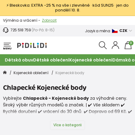
⚡ Bleskovka: EXTRA −25 % na vše i zlevněné · kód SUN25 · jen do
pondělí 10. 8.
Výměna a vrácení -
Zobrazit
Sleva 100 Kč na první nákup -
Podmínky
725 518 759
(Po-Pá: 8-15)
CZK
Jazyk a měna
0
MENU
Dětská obuv
Dětské oblečení
Kojenecké oblečení
Dámská o
Kojenecké oblečení
Kojenecké body
Chlapecké Kojenecké body
Vybírejte
Chlapecké - Kojenecké body
za výhodné ceny.
Široký výběr různých modelů a značek. | ✔️ Vše skladem ✔️
Rychlé doručení ✔️ vrácení do 30 dnů ✔️ Doprava od 69 Kč. ✔️
Nakupujte výhodně z pohodlí domova.
Více o kategorii