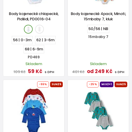
Body kojenecké chlapecké,
Body kojenecké 4pack, Minoti,
Pidilidi, PD0016-04
15mbaby 7, kluk
50/56 | NB
15mbaby 7
56 | 0-3m
62 | 3-6m
68 | 6-9m
PD469
Skladem
Skladem
59 Kč
od 249 Kč
109 Kč
401 Kč
s DPH
s DPH
-55%
SUN25
-25%
MIX2+1
SUN25