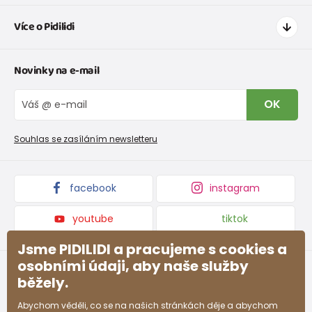
Jak nakupovat
Více o Pidilidi
Doprava a platba
Tabulka velikostí oblečení
Kontakt
Novinky na e-mail
Tabulka velikostí obuvi
O nás
Vrácení zboží a reklamace
Blog
OK
Reklamační řád
Velkoobchod PiDiLiDi
Nevyzvednutá objednávka na dobírku
Affiliate program
Souhlas se zasíláním newsletteru
Podmínky akce a slevové kódy
Dárkové poukazy
Kolekce zboží
facebook
instagram
youtube
tiktok
Jsme PIDILIDI a pracujeme s cookies a
osobními údaji, aby naše služby
běžely.
Abychom věděli, co se na našich stránkách děje a abychom