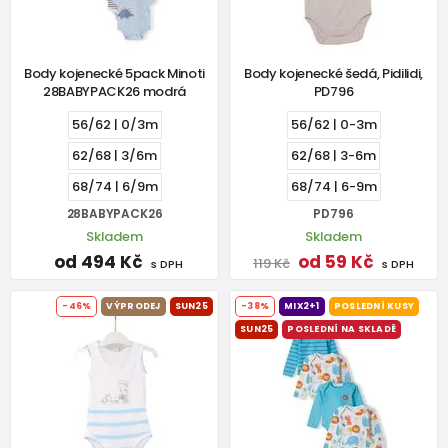
Body kojenecké 5pack Minoti
Body kojenecké šedá, Pidilidi,
28BABYPACK26 modrá
PD796
56/62 | 0/3m
56/62 | 0-3m
62/68 | 3/6m
62/68 | 3-6m
68/74 | 6/9m
68/74 | 6-9m
28BABYPACK26
PD796
Skladem
Skladem
od 494 Kč
od 59 Kč
119 Kč
s DPH
s DPH
-46%
VÝPRODEJ
SUN25
-38%
MIX2+1
POSLEDNÍ KUSY
SUN25
POSLEDNÍ NA SKLADĚ