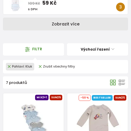
59 Kč
109 Kč
s DPH
Zobrazit více
FILTR
Výchozí řazení
Pohlaví: Kluk
Zrušit všechny filtry
7 produktů
MIX2+1
SUN25
-50%
BESTSELLER
SUN25