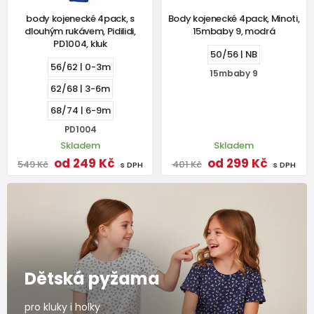
body kojenecké 4pack, s
Body kojenecké 4pack, Minoti,
dlouhým rukávem, Pidilidi,
15mbaby 9, modrá
PD1004, kluk
50/56 | NB
56/62 | 0-3m
15mbaby 9
62/68 | 3-6m
68/74 | 6-9m
PD1004
Skladem
Skladem
od 249 Kč
od 299 Kč
549 Kč
401 Kč
s DPH
s DPH
Dětská pyžama
pro kluky i holky