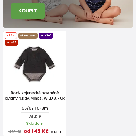
KOUPIT
-63%
VÝPRODEJ
MIX2+1
SUN25
Body kojenecké bavlněné
dvojitý rukáv, Minoti, WILD 9, kluk
56/62 | 0-3m
WILD 9
Skladem
od 149 Kč
401 Kč
s DPH