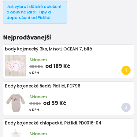
Jak vybrat dětské oblečení
a obuv na jaro? Tipy a
doporučení od Pidilidi
Nejprodávanejší
body kojenecký 3ks, Minoti, OCEAN 7, bílá
Skladem
od 189 Kč
360 Kč
s DPH
Body kojenecké šedá, Pidilidi, PD796
Skladem
od 59 Kč
119 Kč
s DPH
Body kojenecké chlapecké, Pidilidi, PD0016-04
Skladem