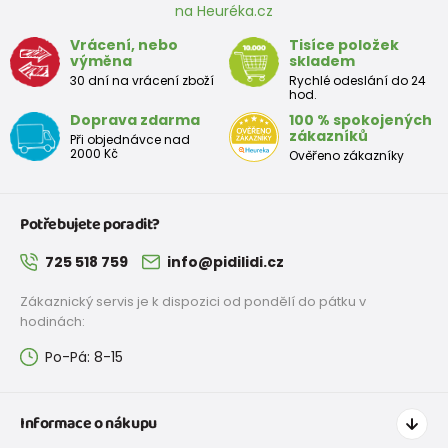
na Heuréka.cz
Vrácení, nebo
Tisíce položek
výměna
skladem
30 dní na vrácení zboží
Rychlé odeslání do 24
hod.
Doprava zdarma
100 % spokojených
zákazníků
Při objednávce nad
2000 Kč
Ověřeno zákazníky
Potřebujete poradit?
725 518 759
info@pidilidi.cz
Zákaznický servis je k dispozici od pondělí do pátku v
hodinách:
Po-Pá: 8-15
Informace o nákupu