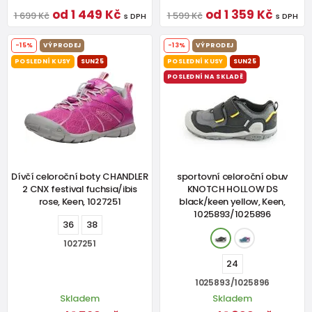
od 1 449 Kč
od 1 359 Kč
1 699 Kč
1 599 Kč
s DPH
s DPH
-15%
VÝPRODEJ
-13%
VÝPRODEJ
POSLEDNÍ KUSY
SUN25
POSLEDNÍ KUSY
SUN25
POSLEDNÍ NA SKLADĚ
Dívčí celoroční boty CHANDLER
sportovní celoroční obuv
2 CNX festival fuchsia/ibis
KNOTCH HOLLOW DS
rose, Keen, 1027251
black/keen yellow, Keen,
1025893/1025896
36
38
1027251
24
1025893/1025896
Skladem
Skladem