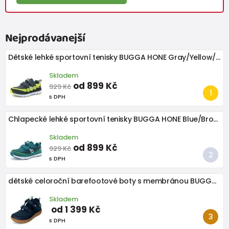
Nejprodávanejší
Dětské lehké sportovní tenisky BUGGA HONE Gray/Yellow/Black
Skladem
od 899 Kč
929 Kč
s DPH
Chlapecké lehké sportovní tenisky BUGGA HONE Blue/Brown/Green
Skladem
od 899 Kč
929 Kč
s DPH
dětské celoroční barefootové boty s membránou BUGGA OSCAR Blue B00191-04
Skladem
od 1 399 Kč
s DPH