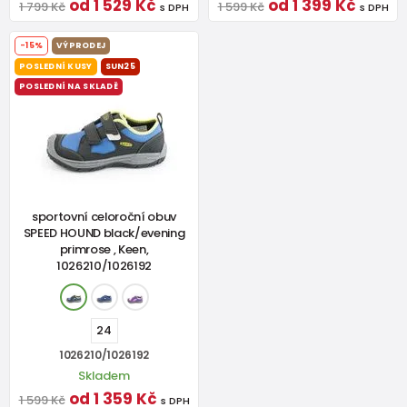
od 1 529 Kč
od 1 399 Kč
1 799 Kč
1 599 Kč
s DPH
s DPH
-15%
VÝPRODEJ
POSLEDNÍ KUSY
SUN25
POSLEDNÍ NA SKLADĚ
sportovní celoroční obuv
SPEED HOUND black/evening
primrose , Keen,
1026210/1026192
24
1026210/1026192
Skladem
od 1 359 Kč
1 599 Kč
s DPH