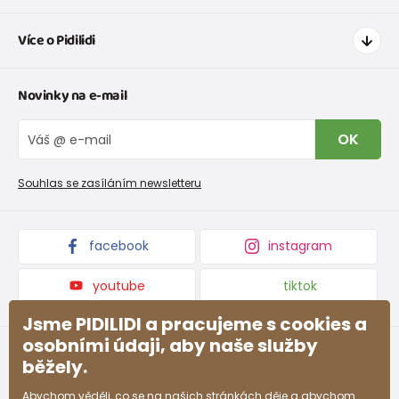
Jak nakupovat
Více o Pidilidi
Doprava a platba
Tabulka velikostí oblečení
Kontakt
Novinky na e-mail
Tabulka velikostí obuvi
O nás
Vrácení zboží a reklamace
Blog
OK
Reklamační řád
Velkoobchod PiDiLiDi
Nevyzvednutá objednávka na dobírku
Affiliate program
Souhlas se zasíláním newsletteru
Podmínky akce a slevové kódy
Dárkové poukazy
Kolekce zboží
facebook
instagram
youtube
tiktok
Jsme PIDILIDI a pracujeme s cookies a
osobními údaji, aby naše služby
běžely.
Abychom věděli, co se na našich stránkách děje a abychom