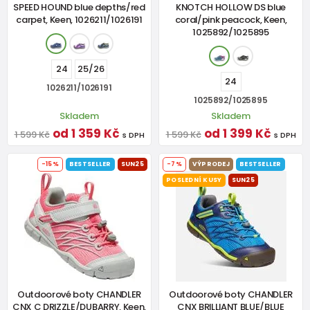
SPEED HOUND blue depths/red
KNOTCH HOLLOW DS blue
carpet, Keen, 1026211/1026191
coral/pink peacock, Keen,
1025892/1025895
24
25/26
24
1026211/1026191
1025892/1025895
Skladem
Skladem
od 1 359 Kč
od 1 399 Kč
1 599 Kč
1 599 Kč
s DPH
s DPH
-15%
BESTSELLER
SUN25
-7%
VÝPRODEJ
BESTSELLER
POSLEDNÍ KUSY
SUN25
Outdoorové boty CHANDLER
Outdoorové boty CHANDLER
CNX C DRIZZLE/DUBARRY, Keen,
CNX BRILLIANT BLUE/BLUE