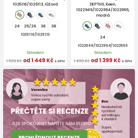
1025116/1025113, růžová
DEPTHS, Keen,
1022949/1022954/1022955,
modrá
24
25/26
36
38
1025116/1025113
24
1022949/1022954/1022955
Skladem
Skladem
od 1 449 Kč
od 1 399 Kč
1 699 Kč
1 499 Kč
s DPH
s DPH
PŘEČTĚTE SI RECENZE
JSTE SPOKOJENI? NAPIŠTE NÁM RECENZI.
PROHLÉDNOUT RECENZE