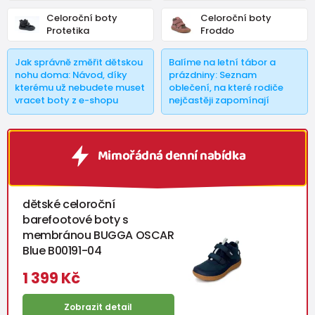
Celoroční boty
Celoroční boty
Protetika
Froddo
Jak správně změřit dětskou
Balíme na letní tábor a
nohu doma: Návod, díky
prázdniny: Seznam
kterému už nebudete muset
oblečení, na které rodiče
vracet boty z e-shopu
nejčastěji zapomínají
Mimořádná denní nabídka
dětské celoroční
barefootové boty s
membránou BUGGA OSCAR
Blue B00191-04
1 399 Kč
Zobrazit detail