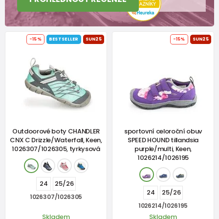
-15%
BESTSELLER
SUN25
-15%
SUN25
Outdoorové boty CHANDLER
sportovní celoroční obuv
CNX C Drizzle/Waterfall, Keen,
SPEED HOUND tillandsia
1026307/1026305, tyrkysová
purple/multi, Keen,
1026214/1026195
24
25/26
24
25/26
1026307/1026305
1026214/1026195
Skladem
Skladem