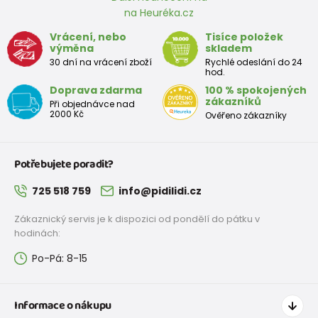
na Heuréka.cz
Vrácení, nebo
Tisíce položek
výměna
skladem
30 dní na vrácení zboží
Rychlé odeslání do 24
hod.
Doprava zdarma
100 % spokojených
zákazníků
Při objednávce nad
2000 Kč
Ověřeno zákazníky
Potřebujete poradit?
725 518 759
info@pidilidi.cz
Zákaznický servis je k dispozici od pondělí do pátku v
hodinách:
Po-Pá: 8-15
Informace o nákupu