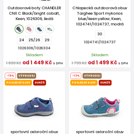
Outdoorové boty CHANDLER
Chlapecká outdoorová obuv
CNX C Black/bright cobalt,
Targhee Sport mykonos
Keen, 1026306, šedá
blue/keen yellow, Keen,
1024741/1024737, modrá
30
24
25/26
29
1024741/1024737
1026306/1026304
Skladem
Skladem
od 1 449 Kč
od 1 499 Kč
1 699 Kč
1 799 Kč
s DPH
s DPH
-15%
VÝPRODEJ
-13%
VÝPRODEJ
POSLEDNÍ KUSY
SUN25
POSLEDNÍ KUSY
SUN25
sportovní celoroční obuv
sportovní celoroční obuv