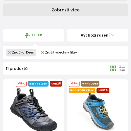
Zobrazit více
FILTR
Výchozí řazení
Značka: Keen
Zrušit všechny filtry
11 produktů
-15%
BESTSELLER
SUN25
-17%
VÝPRODEJ
POSLEDNÍ KUSY
SUN25