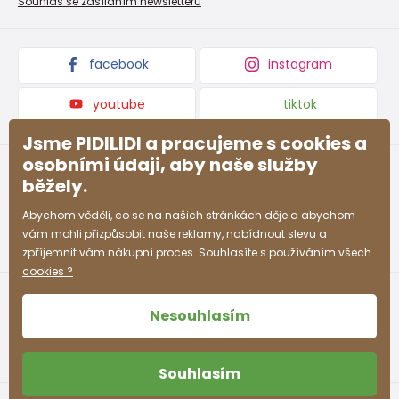
Souhlas se zasíláním newsletteru
Podmínky akce a slevové kódy
Dárkové poukazy
Kolekce zboží
facebook
instagram
youtube
tiktok
Jsme PIDILIDI a pracujeme s cookies a
osobními údaji, aby naše služby
běžely.
Abychom věděli, co se na našich stránkách děje a abychom
vám mohli přizpůsobit naše reklamy, nabídnout slevu a
zpříjemnit vám nákupní proces. Souhlasíte s používáním všech
cookies ?
Nesouhlasím
Souhlasím