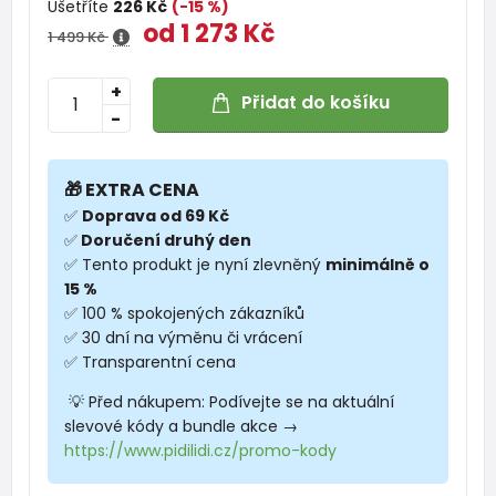
Ušetříte
226 Kč
(-15 %)
od 1 273 Kč
1 499 Kč
+
Přidat do košíku
-
🎁 EXTRA CENA
✅
Doprava od 69 Kč
✅
Doručení druhý den
✅ Tento produkt je nyní zlevněný
minimálně o
15 %
✅ 100 % spokojených zákazníků
✅ 30 dní na výměnu či vrácení
✅ Transparentní cena
💡 Před nákupem: Podívejte se na aktuální
slevové kódy a bundle akce →
https://www.pidilidi.cz/promo-kody