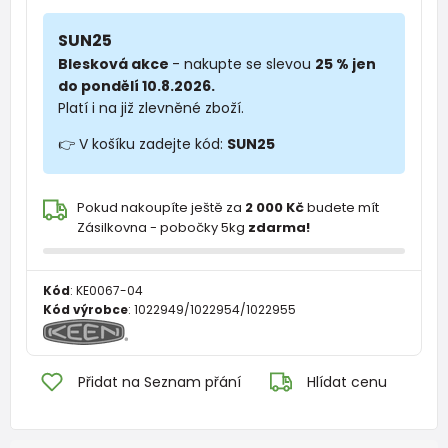
SUN25
Blesková akce
- nakupte se slevou
25 % jen
do pondělí 10.8.2026.
Platí i na již zlevněné zboží.
👉 V košíku zadejte kód:
SUN25
Pokud nakoupíte ještě za
2 000 Kč
budete mít
Zásilkovna - pobočky 5kg
zdarma!
Kód
:
KE0067-04
Kód výrobce
:
1022949/1022954/1022955
Přidat na Seznam přání
Hlídat cenu