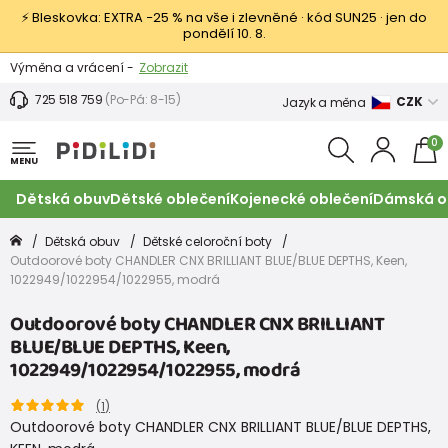
⚡ Bleskovka: EXTRA −25 % na vše i zlevněné · kód SUN25 · jen do
pondělí 10. 8.
Výměna a vrácení -
Zobrazit
Sleva 100 Kč na první nákup -
Podmínky
725 518 759
(Po-Pá: 8-15)
CZK
Jazyk a měna
0
MENU
Dětská obuv
Dětské oblečení
Kojenecké oblečení
Dámská o
Dětská obuv
Dětské celoroční boty
Outdoorové boty CHANDLER CNX BRILLIANT BLUE/BLUE DEPTHS, Keen,
1022949/1022954/1022955, modrá
Outdoorové boty CHANDLER CNX BRILLIANT
BLUE/BLUE DEPTHS, Keen,
1022949/1022954/1022955, modrá
(
1
)
Outdoorové boty CHANDLER CNX BRILLIANT BLUE/BLUE DEPTHS,