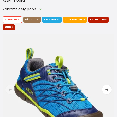
KEEN, modrá
Zobrazit celý popis
SLEVA
-15%
VÝPRODEJ
BESTSELLER
POSLEDNÍ KUSY
EXTRA CENA
SUN25