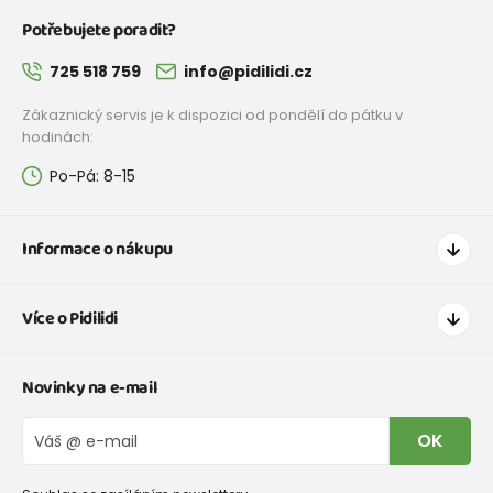
Potřebujete poradit?
725 518 759
info@pidilidi.cz
Zákaznický servis je k dispozici od pondělí do pátku v
hodinách:
Po-Pá: 8-15
Informace o nákupu
Jak nakupovat
Více o Pidilidi
Doprava a platba
Tabulka velikostí oblečení
Kontakt
Novinky na e-mail
Tabulka velikostí obuvi
O nás
Vrácení zboží a reklamace
Blog
OK
Reklamační řád
Velkoobchod PiDiLiDi
Nevyzvednutá objednávka na dobírku
Affiliate program