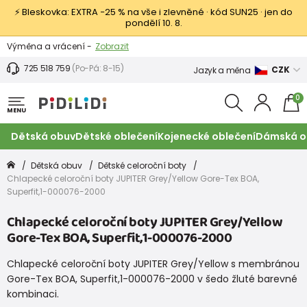
⚡ Bleskovka: EXTRA −25 % na vše i zlevněné · kód SUN25 · jen do
pondělí 10. 8.
Výměna a vrácení -
Zobrazit
Sleva 100 Kč na první nákup -
Podmínky
725 518 759
(Po-Pá: 8-15)
CZK
Jazyk a měna
0
MENU
Dětská obuv
Dětské oblečení
Kojenecké oblečení
Dámská o
Dětská obuv
Dětské celoroční boty
Chlapecké celoroční boty JUPITER Grey/Yellow Gore-Tex BOA,
Superfit,1-000076-2000
Chlapecké celoroční boty JUPITER Grey/Yellow
Gore-Tex BOA, Superfit,1-000076-2000
Chlapecké celoroční boty JUPITER Grey/Yellow s membránou
Gore-Tex BOA, Superfit,1-000076-2000 v šedo žluté barevné
kombinaci.