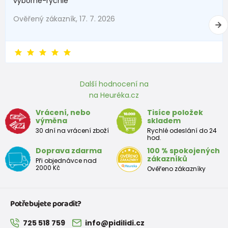
výborně-rychle
Ověřený zákazník, 17. 7. 2026
Další hodnocení na
na Heuréka.cz
Vrácení, nebo
Tisíce položek
výměna
skladem
30 dní na vrácení zboží
Rychlé odeslání do 24
hod.
Doprava zdarma
100 % spokojených
zákazníků
Při objednávce nad
2000 Kč
Ověřeno zákazníky
Potřebujete poradit?
725 518 759
info@pidilidi.cz