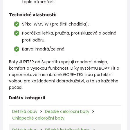
teplo a komfort.
Technické vlastnosti:
Šířka: WMS W (pro širší chodidla).
Podrážka: lehká, pružná, protiskluzová a odolná
proti oděru.
Barva: modrá/zelená.
Boty JUPITER od Superfitu spojují moderní design,
komfort a vysokou funkčnost. Díky systému BOA® Fit a
nepromokavé membráně GORE-TEX jsou perfektní
volbou pro každodenní dobrodružství, a to za každého
počasí.
Další v kategorii
Dětská obuv
Dětské celoroční boty
Chlapecké celoroční boty
Dětská obuv
Dětské kotníkové boty