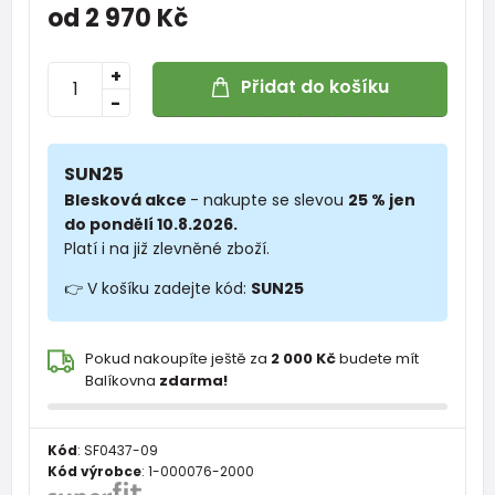
od 2 970 Kč
+
Přidat do košíku
-
SUN25
Blesková akce
- nakupte se slevou
25 % jen
do pondělí 10.8.2026.
Platí i na již zlevněné zboží.
👉 V košíku zadejte kód:
SUN25
Pokud nakoupíte ještě za
2 000 Kč
budete mít
Balíkovna
zdarma!
Kód
:
SF0437-09
Kód výrobce
:
1-000076-2000