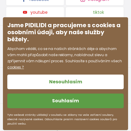
youtube
tiktok
Jsme PIDILIDI a pracujeme s cookies a
osobními údaji, aby naše služby
běžely.
Abychom věděli, co se na našich stránkách děje a abychom
vám mohli přizpůsobit naše reklamy, nabídnout slevu a
zpříjemnit vám nákupní proces. Souhlasíte s používáním všech
cookies ?
Nesouhlasím
Souhlasím
Obchodní podmínky
Ochrana osobních údajů
Tyto webové stránky ukládají v souladu se zákony na vaše zařízení soubory,
obecně nazývané cookies. Odsouhlaste prosím nastavení cookies souborů pro
pidilidi.cz © 2026. Webdesign
Litvanyi.sk
.
použití webu.
E-shop vytvořila