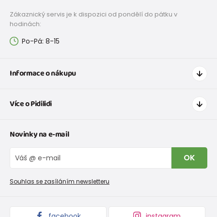
Zákaznický servis je k dispozici od pondělí do pátku v
hodinách:
Po-Pá: 8-15
Informace o nákupu
Jak nakupovat
Více o Pidilidi
Doprava a platba
Tabulka velikostí oblečení
Kontakt
Novinky na e-mail
Tabulka velikostí obuvi
O nás
Vrácení zboží a reklamace
Blog
OK
Reklamační řád
Velkoobchod PiDiLiDi
Nevyzvednutá objednávka na dobírku
Affiliate program
Souhlas se zasíláním newsletteru
Podmínky akce a slevové kódy
Dárkové poukazy
Kolekce zboží
facebook
instagram