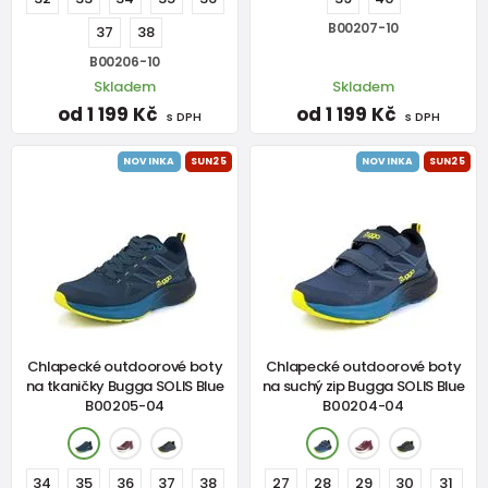
B00207-10
37
38
B00206-10
Skladem
Skladem
od 1 199 Kč
od 1 199 Kč
s DPH
s DPH
NOVINKA
SUN25
NOVINKA
SUN25
Chlapecké outdoorové boty
Chlapecké outdoorové boty
na tkaničky Bugga SOLIS Blue
na suchý zip Bugga SOLIS Blue
B00205-04
B00204-04
34
35
36
37
38
27
28
29
30
31