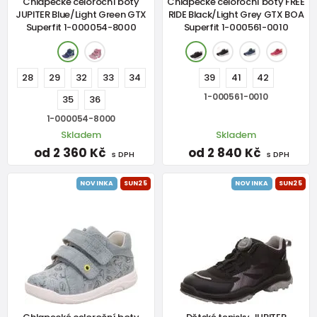
Chlapecké celoroční boty
Chlapecké celoroční boty FREE
JUPITER Blue/Light Green GTX
RIDE Black/Light Grey GTX BOA
Superfit 1-000054-8000
Superfit 1-000561-0010
28
29
32
33
34
39
41
42
1-000561-0010
35
36
1-000054-8000
Skladem
Skladem
od 2 360 Kč
od 2 840 Kč
s DPH
s DPH
NOVINKA
SUN25
NOVINKA
SUN25