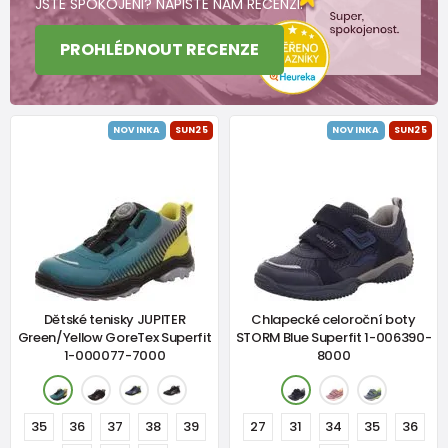
JSTE SPOKOJENI? NAPIŠTE NÁM RECENZI.
PROHLÉDNOUT RECENZE
NOVINKA
SUN25
NOVINKA
SUN25
Dětské tenisky JUPITER
Chlapecké celoroční boty
Green/Yellow GoreTex Superfit
STORM Blue Superfit 1-006390-
1-000077-7000
8000
35
36
37
38
39
27
31
34
35
36