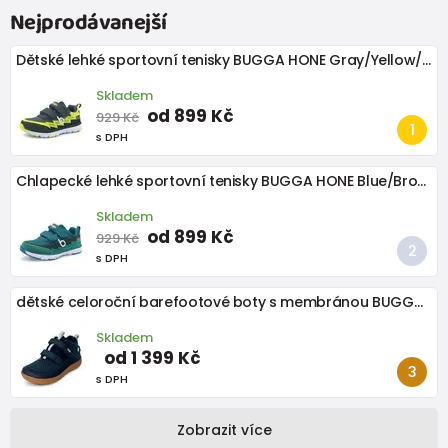
Nejprodávanejší
Dětské lehké sportovní tenisky BUGGA HONE Gray/Yellow/Black
Skladem
od 899 Kč
929 Kč
s DPH
Chlapecké lehké sportovní tenisky BUGGA HONE Blue/Brown/Green
Skladem
od 899 Kč
929 Kč
s DPH
dětské celoroční barefootové boty s membránou BUGGA OSCAR Blue B00191-04
Skladem
od 1 399 Kč
s DPH
Zobrazit více