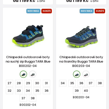
od 1 199 Kč
od 1 199 Kč
s DPH
s DPH
NOVINKA
SUN25
NOVINKA
SUN25
Chlapecké outdoorové boty
Chlapecké outdoorové boty
na suchý zip Bugga TARA Blue
na tkaničky Bugga TARA Blue
B00202-04
B00203-04
27
28
29
30
31
34
35
36
37
38
32
33
34
35
36
39
40
B00203-04
37
38
B00202-04