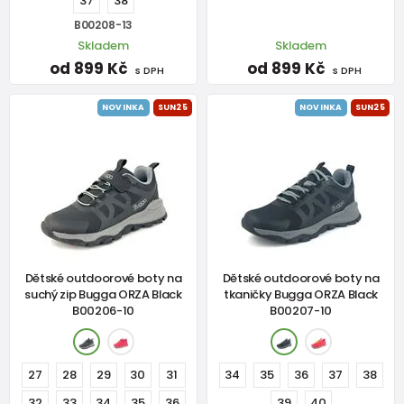
37
38
B00208-13
Skladem
Skladem
od 899 Kč
od 899 Kč
s DPH
s DPH
NOVINKA
SUN25
NOVINKA
SUN25
Dětské outdoorové boty na
Dětské outdoorové boty na
suchý zip Bugga ORZA Black
tkaničky Bugga ORZA Black
B00206-10
B00207-10
27
28
29
30
31
34
35
36
37
38
32
33
34
35
36
39
40