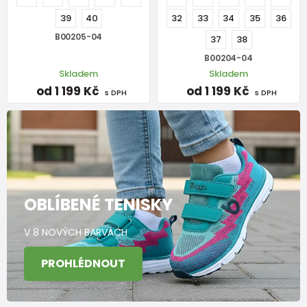
39
40
32
33
34
35
36
B00205-04
37
38
B00204-04
Skladem
Skladem
od 1 199 Kč
od 1 199 Kč
s DPH
s DPH
OBLÍBENÉ TENISKY
V 8 NOVÝCH BARVÁCH
PROHLÉDNOUT