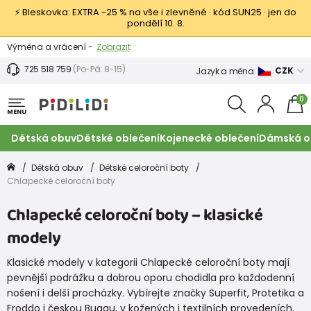
⚡ Bleskovka: EXTRA −25 % na vše i zlevněné · kód SUN25 · jen do
pondělí 10. 8.
Výměna a vrácení -
Zobrazit
Sleva 100 Kč na první nákup -
Podmínky
725 518 759
(Po-Pá: 8-15)
CZK
Jazyk a měna
0
MENU
Dětská obuv
Dětské oblečení
Kojenecké oblečení
Dámská o
Dětská obuv
Dětské celoroční boty
Chlapecké celoroční boty
Chlapecké celoroční boty – klasické
modely
Klasické modely v kategorii Chlapecké celoroční boty mají
pevnější podrážku a dobrou oporu chodidla pro každodenní
nošení i delší procházky. Vybírejte značky Superfit, Protetika a
Froddo i českou Buggu, v kožených i textilních provedeních.