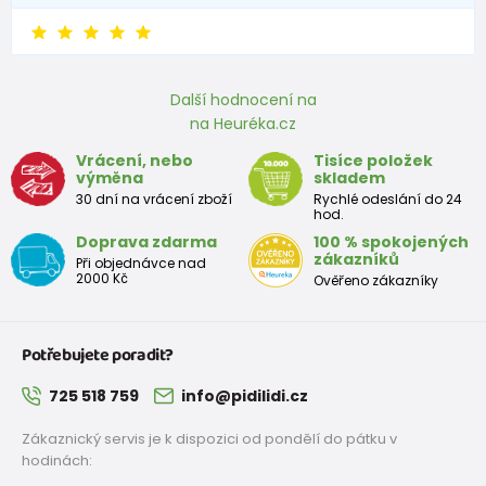
Další hodnocení na
na Heuréka.cz
Vrácení, nebo
Tisíce položek
výměna
skladem
30 dní na vrácení zboží
Rychlé odeslání do 24
hod.
Doprava zdarma
100 % spokojených
zákazníků
Při objednávce nad
2000 Kč
Ověřeno zákazníky
Potřebujete poradit?
725 518 759
info@pidilidi.cz
Zákaznický servis je k dispozici od pondělí do pátku v
hodinách: