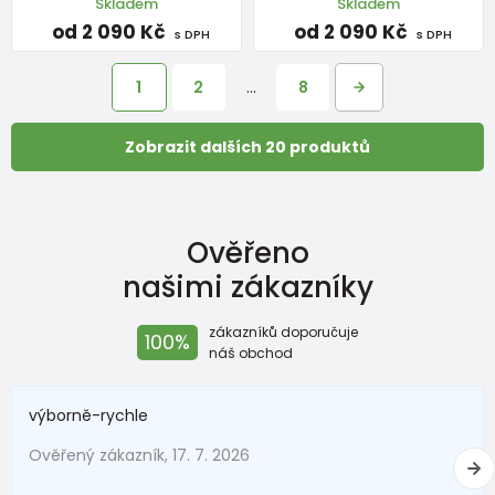
Skladem
Skladem
od 2 090 Kč
od 2 090 Kč
s DPH
s DPH
1
2
…
8
Zobrazit dalších 20 produktů
Ověřeno
našimi zákazníky
zákazníků doporučuje
100%
náš obchod
výborně-rychle
Ověřený zákazník, 17. 7. 2026