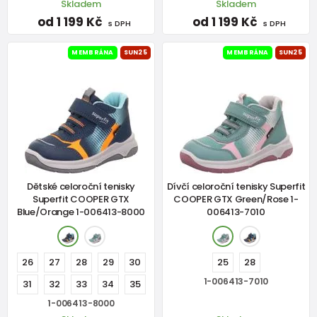
Skladem
Skladem
od 1 199 Kč
od 1 199 Kč
s DPH
s DPH
MEMBRÁNA
SUN25
MEMBRÁNA
SUN25
Dětské celoroční tenisky
Dívčí celoroční tenisky Superfit
Superfit COOPER GTX
COOPER GTX Green/Rose 1-
Blue/Orange 1-006413-8000
006413-7010
26
27
28
29
30
25
28
1-006413-7010
31
32
33
34
35
1-006413-8000