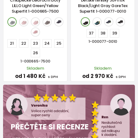
Chlapecké celoroční boty
Dětské tenisky JUPITER
LILLO Light Green/Yellow
Black/Light Gray GoreTex
Superfit 1-000665-7500
Superfit 1-000077-0010
37
38
39
1-000077-0010
21
22
23
24
25
26
1-000665-7500
Skladem
Skladem
od 1 480 Kč
od 2 970 Kč
s DPH
s DPH
PŘEČTĚTE SI RECENZE