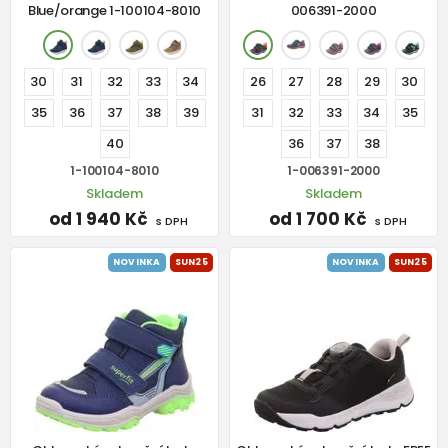
Blue/orange 1-100104-8010
006391-2000
30
31
32
33
34
26
27
28
29
30
35
36
37
38
39
31
32
33
34
35
40
36
37
38
1-100104-8010
1-006391-2000
Skladem
Skladem
od 1 940 Kč
od 1 700 Kč
s DPH
s DPH
NOVINKA
SUN25
NOVINKA
SUN25