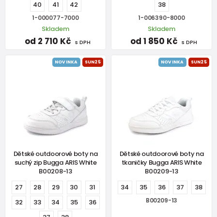
40
41
42
38
1-000077-7000
1-006390-8000
Skladem
Skladem
od 2 710 Kč
od 1 850 Kč
s DPH
s DPH
NOVINKA
SUN25
NOVINKA
SUN25
Dětské outdoorové boty na
Dětské outdoorové boty na
suchý zip Bugga ARIS White
tkaničky Bugga ARIS White
B00208-13
B00209-13
27
28
29
30
31
34
35
36
37
38
B00209-13
32
33
34
35
36