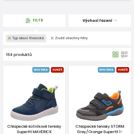
FILTR
Výchozí řazení
Typ obuvi: Klasická
Zrušit všechny filtry
154 produktů
NOVINKA
SUN25
NOVINKA
SUN25
Chlapecké kotníkové tenisky
Chlapecké tenisky STORM
Superfit MAVERICK
Grey/Orange Superfit 1-