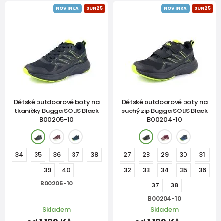
NOVINKA
SUN25
NOVINKA
SUN25
Dětské outdoorové boty na
Dětské outdoorové boty na
tkaničky Bugga SOLIS Black
suchý zip Bugga SOLIS Black
B00205-10
B00204-10
34
35
36
37
38
27
28
29
30
31
39
40
32
33
34
35
36
B00205-10
37
38
B00204-10
Skladem
Skladem