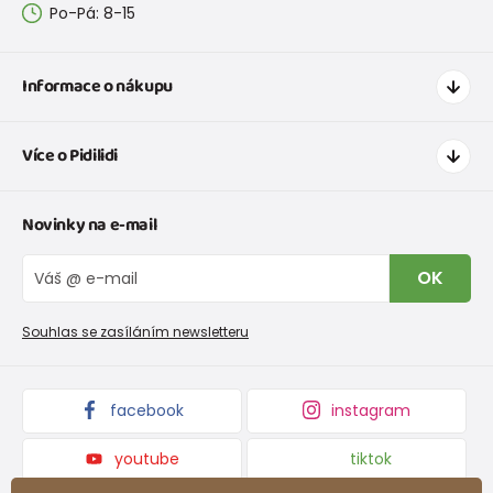
Po-Pá: 8-15
Informace o nákupu
Jak nakupovat
Více o Pidilidi
Doprava a platba
Tabulka velikostí oblečení
Kontakt
Novinky na e-mail
Tabulka velikostí obuvi
O nás
Vrácení zboží a reklamace
Blog
OK
Reklamační řád
Velkoobchod PiDiLiDi
Nevyzvednutá objednávka na dobírku
Affiliate program
Souhlas se zasíláním newsletteru
Podmínky akce a slevové kódy
Dárkové poukazy
Kolekce zboží
facebook
instagram
youtube
tiktok