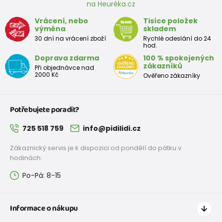
výše⬆.
na Heuréka.cz
Tím se Vám vypočítá ta správná velikost, kterou
Vrácení, nebo
Tisíce položek
potřebujete.
výměna
skladem
Náš výpočet je počítán i s nadměrkem, který je pro Vás
30 dní na vrácení zboží
Rychlé odeslání do 24
hod.
tak důležitým faktorem správné a vhodné velikost
Doprava zdarma
100 % spokojených
orientační Velikostní tabulka:
zákazníků
Při objednávce nad
2000 Kč
Ověřeno zákazníky
+-5mm
Botky pro první krůčky
Potřebujete poradit?
Velikost
18
19
20
21
22
23
24
25
725 518 759
info@pidilidi.cz
EU
Zákaznický servis je k dispozici od pondělí do pátku v
Rozměr
hodinách:
stélky v
120
126
133
139
145
151
157
163
mm
Po-Pá: 8-15
Informace o nákupu
Botky pro předškoláka