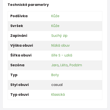
Technické parametry
Podšívka
Kůže
Svršek
Kůže
Zapínání
Suchý zip
Výška obuvi
Nízká obuv
Šířka obuvi
šíře S - uzká
Sezóna
Jaro
,
Léto
,
Podzim
Typ
Boty
Styl obuvi
casual
Typ obuvi
Klasická