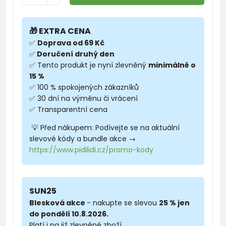
🎁 EXTRA CENA
✅
Doprava od 69 Kč
✅
Doručení druhý den
✅ Tento produkt je nyní zlevněný
minimálně o
15 %
✅ 100 % spokojených zákazníků
✅ 30 dní na výměnu či vrácení
✅ Transparentní cena
💡 Před nákupem: Podívejte se na aktuální
slevové kódy a bundle akce →
https://www.pidilidi.cz/promo-kody
SUN25
Blesková akce
- nakupte se slevou
25 % jen
do pondělí 10.8.2026.
Platí i na již zlevněné zboží.