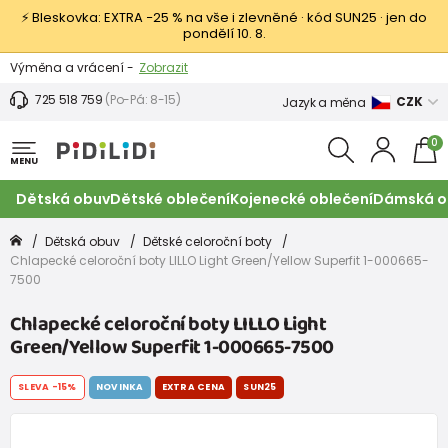
⚡ Bleskovka: EXTRA −25 % na vše i zlevněné · kód SUN25 · jen do
pondělí 10. 8.
Výměna a vrácení -
Zobrazit
Sleva 100 Kč na první nákup -
Podmínky
725 518 759
(Po-Pá: 8-15)
CZK
Jazyk a měna
0
MENU
Dětská obuv
Dětské oblečení
Kojenecké oblečení
Dámská o
Dětská obuv
Dětské celoroční boty
Chlapecké celoroční boty LILLO Light Green/Yellow Superfit 1-000665-
7500
Chlapecké celoroční boty LILLO Light
Green/Yellow Superfit 1-000665-7500
SLEVA
-15%
NOVINKA
EXTRA CENA
SUN25