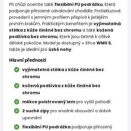
Při chůzi oceníte také
flexibilní PU podrážku
, která
podporuje přirozené odvalování chodidla. Protiskluzové
provedení s jemným profilem přispívá k jistějším
prvním krokům. Praktickým benefitem je
vyjímatelná
stélka z kůže činěné bez chromu
a také
kožená
podšívka bez chromu
, které jsou šetrné k citlivé
dětské pokožce. Model je dostupný v šířce
WMS S
,
takže je ideální pro
úzké nohy
.
Hlavní přednosti
vyjímatelná stélka z kůže činěné bez
chromu
kožená podšívka z kůže činěné bez
chromu
měkce polstrovaný lem
pro vyšší pohodlí
2 suché zipy
pro snadné obouvání a dobré
upevnění
flexibilní PU podrážka
podporuje přirozený