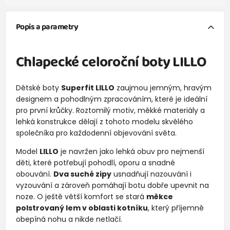
Popis a parametry
Chlapecké celoroční boty LILLO
Dětské boty
Superfit LILLO
zaujmou jemným, hravým
designem a pohodlným zpracováním, které je ideální
pro první krůčky. Roztomilý motiv, měkké materiály a
lehká konstrukce dělají z tohoto modelu skvělého
společníka pro každodenní objevování světa.
Model
LILLO
je navržen jako lehká obuv pro nejmenší
děti, které potřebují pohodlí, oporu a snadné
obouvání.
Dva suché zipy
usnadňují nazouvání i
vyzouvání a zároveň pomáhají botu dobře upevnit na
noze. O ještě větší komfort se stará
měkce
polstrovaný lem v oblasti kotníku
, který příjemně
obepíná nohu a nikde netlačí.