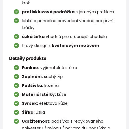
krok
protiskluzová podrážka
s jemným profilem
lehké a pohodlné provedení vhodné pro první
krůčky
úzká šířka
vhodná pro drobnější chodidla
hravý design s
květinovým motivem
Detaily produktu
Funkce:
vyjímatelná stélka
Zapínání:
suchý zip
Podšívka:
kožená
Materiál stélky:
kůže
Svršek:
efektová kůže
Šířka:
úzká
Udržitelnost:
podšívka z recyklovaného
polyesteru / nylonu / polyamidu, podšívka a