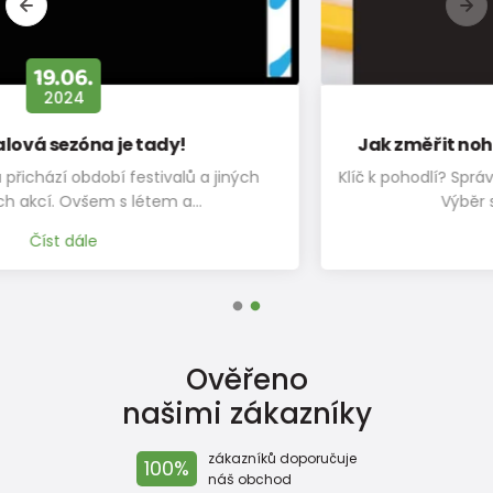
12.11.
2019
Jak změřit nohu a vybrat správnou velikost?
Klíč k pohodlí? Správná velikost! Změřte nožku jako profík
Výběr správné velikosti obuvi…
Číst dále
Ověřeno
našimi zákazníky
zákazníků doporučuje
100%
náš obchod