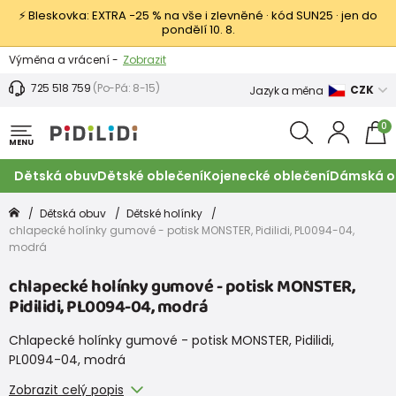
⚡ Bleskovka: EXTRA −25 % na vše i zlevněné · kód SUN25 · jen do
pondělí 10. 8.
Výměna a vrácení -
Zobrazit
Sleva 100 Kč na první nákup -
Podmínky
725 518 759
(Po-Pá: 8-15)
CZK
Jazyk a měna
0
MENU
Dětská obuv
Dětské oblečení
Kojenecké oblečení
Dámská o
Dětská obuv
Dětské holínky
chlapecké holínky gumové - potisk MONSTER, Pidilidi, PL0094-04,
modrá
chlapecké holínky gumové - potisk MONSTER,
Pidilidi, PL0094-04, modrá
Chlapecké holínky gumové - potisk MONSTER, Pidilidi,
PL0094-04, modrá
Zobrazit celý popis