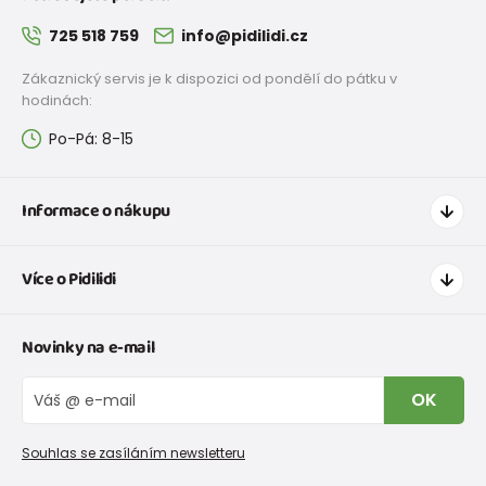
725 518 759
info@pidilidi.cz
Zákaznický servis je k dispozici od pondělí do pátku v
hodinách:
Po-Pá: 8-15
Informace o nákupu
Jak nakupovat
Více o Pidilidi
Doprava a platba
Tabulka velikostí oblečení
Kontakt
Novinky na e-mail
Tabulka velikostí obuvi
O nás
Vrácení zboží a reklamace
Blog
OK
Reklamační řád
Velkoobchod PiDiLiDi
Nevyzvednutá objednávka na dobírku
Affiliate program
Souhlas se zasíláním newsletteru
Podmínky akce a slevové kódy
Dárkové poukazy