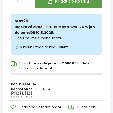
Přidat do košíku
-
SUN25
Blesková akce
- nakupte se slevou
25 % jen
do pondělí 10.8.2026.
Platí i na již zlevněné zboží.
👉 V košíku zadejte kód:
SUN25
Pokud nakoupíte ještě za
2 000 Kč
budete mít
Balíkovna
zdarma!
Kód
:
PL0094-04
Kód výrobce
:
PL0094-04
Přidat na Seznam přání
Hlídat cenu