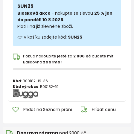
SUN25
Blesková akce
- nakupte se slevou
25 % jen
do pondělí 10.8.2026.
Platí i na již zlevněné zboží.
👉 V košíku zadejte kód:
SUN25
Pokud nakoupíte ještě za
2 000 Kč
budete mít
Balíkovna
zdarma!
Kód
:
B00182-19-36
Kód výrobce
:
B00182-19
Přidat na Seznam přání
Hlídat cenu
Doprava zdarma
nad 2000 Kč