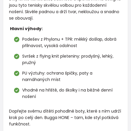
jsou tyto tenisky skvělou volbou pro každodenní
nošení. Skvěle padnou a drží tvar, nekloužou a snadno
se obouvají.
Hlavní výhody:
Podešev z Phylonu + TPR: měkký došlap, dobrá
přilnavost, vysoká odolnost
Svršek z flying knit pleteniny: prodyšný, lehký,
pružný
PU výztuhy: ochrana špičky, paty a
namáhaných míst
Vhodné na hřiště, do školky i na běžné denní
nošení
Dopřejte svému dítěti pohodlné boty, které s ním udrží
krok po celý den. Bugga HONE – tam, kde styl potkává
funkčnost.