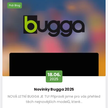
stélky v
17,5
18,2
18,8
19,5
20,2
20,8
21,5
22,2
Pidi Blog
cm
+- 3 mm
18.06.
2025
Novinky Bugga 2025
NOVÁ LETNÍ BUGGA JE TU! Připravili jsme pro vás přehled
těch nejnovějších modelů, které…