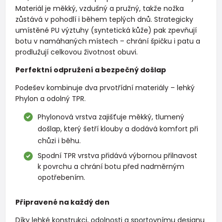
Materiál je měkký, vzdušný a pružný, takže nožka
zůstává v pohodlí i během teplých dnů. Strategicky
umístěné PU výztuhy (syntetická kůže) pak zpevňují
botu v namáhaných místech – chrání špičku i patu a
prodlužují celkovou životnost obuvi.
Perfektní odpružení a bezpečný došlap
Podešev kombinuje dva prvotřídní materiály – lehký
Phylon a odolný TPR.
Phylonová vrstva zajišťuje měkký, tlumený
došlap, který šetří klouby a dodává komfort při
chůzi i běhu.
Spodní TPR vrstva přidává výbornou přilnavost
k povrchu a chrání botu před nadměrným
opotřebením.
Připravené na každý den
Díky lehké konstrukci, odolnosti a sportovnímu designu