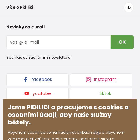
Více o Pidilidi
Doprava a platba
Tabulka velikostí oblečení
Kontakt
Novinky na e-mail
Tabulka velikostí obuvi
O nás
Vrácení zboží a reklamace
Blog
OK
Reklamační řád
Velkoobchod PiDiLiDi
Nevyzvednutá objednávka na dobírku
Affiliate program
Souhlas se zasíláním newsletteru
Podmínky akce a slevové kódy
Dárkové poukazy
Kolekce zboží
facebook
instagram
youtube
tiktok
Jsme PIDILIDI a pracujeme s cookies a
osobními údaji, aby naše služby
běžely.
Abychom věděli, co se na našich stránkách děje a abychom
vám mohli přizpůsobit naše reklamy, nabídnout slevu a