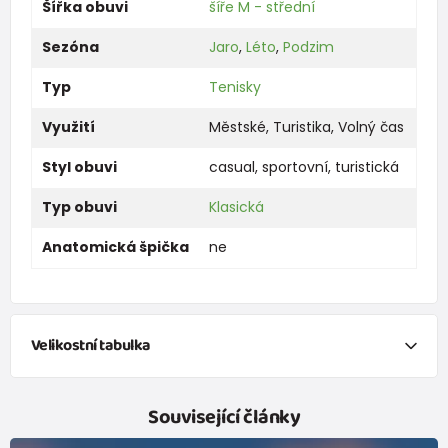
Šířka obuvi
šíře M - střední
Sezóna
Jaro
,
Léto
,
Podzim
Typ
Tenisky
Využití
Městské
,
Turistika
,
Volný čas
Styl obuvi
casual
,
sportovní
,
turistická
Typ obuvi
Klasická
Anatomická špička
ne
Velikostní tabulka
Velikost
27
28
29
30
31
32
33
34
Související články
Délka