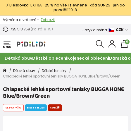
⚡ Bleskovka: EXTRA −25 % na vše i zlevněné · kód SUN25 · jen do
pondělí 10. 8.
Výměna a vrácení -
Zobrazit
Sleva 100 Kč na první nákup -
Podmínky
725 518 759
(Po-Pá: 8-15)
CZK
Jazyk a měna
0
MENU
Dětská obuv
Dětské oblečení
Kojenecké oblečení
Dámská o
Dětská obuv
Dětské tenisky
Chlapecké lehké sportovní tenisky BUGGA HONE Blue/Brown/Green
Chlapecké lehké sportovní tenisky BUGGA HONE
Blue/Brown/Green
SLEVA
-3%
BESTSELLER
SUN25