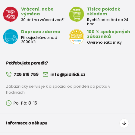
Vrácení, nebo
Tisíce položek
výměna
skladem
30 dní na vrácení zboží
Rychlé odeslání do 24
hod.
Doprava zdarma
100 % spokojených
zákazníků
Při objednávce nad
2000 Kč
Ověřeno zákazníky
Potřebujete poradit?
725 518 759
info@pidilidi.cz
Zákaznický servis je k dispozici od pondělí do pátku v
hodinách:
Po-Pá: 8-15
Informace o nákupu
Jak nakupovat