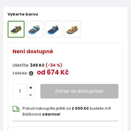
Vyberte barvu
Není dostupné
Ušetříte
345 Kč
(-34 %)
od 674 Kč
1 019 Kč
+
Dotaz na dostupnost
-
Pokud nakoupíte ještě za
2 000 Kč
budete mít
Balíkovna
zdarma!