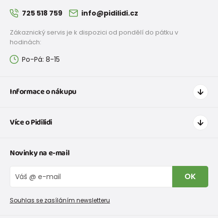
725 518 759
info@pidilidi.cz
Zákaznický servis je k dispozici od pondělí do pátku v
hodinách:
Po-Pá: 8-15
Informace o nákupu
Jak nakupovat
Více o Pidilidi
Doprava a platba
Tabulka velikostí oblečení
Kontakt
Novinky na e-mail
Tabulka velikostí obuvi
O nás
Vrácení zboží a reklamace
Blog
OK
Reklamační řád
Velkoobchod PiDiLiDi
Nevyzvednutá objednávka na dobírku
Affiliate program
Souhlas se zasíláním newsletteru
Podmínky akce a slevové kódy
Dárkové poukazy