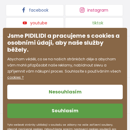
Kolekce zboží
facebook
instagram
youtube
tiktok
Jsme PIDILIDI a pracujeme s cookies a
osobními údaji, aby naše služby
běžely.
Abychom věděli, co se na našich stránkách děje a abychom
vám mohli přizpůsobit naše reklamy, nabídnout slevu a
zpříjemnit vám nákupní proces. Souhlasíte s používáním všech
cookies ?
Nesouhlasím
Souhlasím
Obchodní podmínky
Ochrana osobních údajů
Tyto webové stránky ukládají v souladu se zákony na vaše zařízení soubory,
obecně nazývané cookies. Odsouhlaste prosím nastavení cookies souborů pro