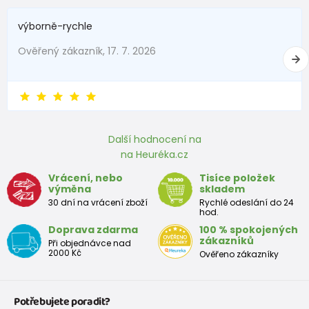
199 Kč
výborně-rychle
od 108 Kč
s DPH
Skladem
Ověřený zákazník, 17. 7. 2026
ponožky chlapecké, 3pack, Pidilidi, PD0123, kluk
229 Kč
od 139 Kč
s DPH
Skladem
Další hodnocení na
veselé ponožky FUNNY chlapecké - 3pack, Pidilidi, PD0143-02, kluk
na Heuréka.cz
Vrácení, nebo
Tisíce položek
229 Kč
výměna
skladem
od 139 Kč
s DPH
Skladem
30 dní na vrácení zboží
Rychlé odeslání do 24
hod.
Doprava zdarma
100 % spokojených
veselé ponožky FUNNY chlapecké - 3pack, Pidilidi, PD0133, Kluk
zákazníků
Při objednávce nad
2000 Kč
Ověřeno zákazníky
229 Kč
od 139 Kč
s DPH
Skladem
Potřebujete poradit?