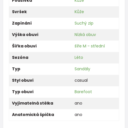
Podšívka
Kůže
Svršek
Kůže
Zapínání
Suchý zip
Výška obuvi
Nízká obuv
Šířka obuvi
šíře M - střední
Sezóna
Léto
Typ
Sandály
Styl obuvi
casual
Typ obuvi
Barefoot
Vyjímatelná stélka
ano
Anatomická špička
ano