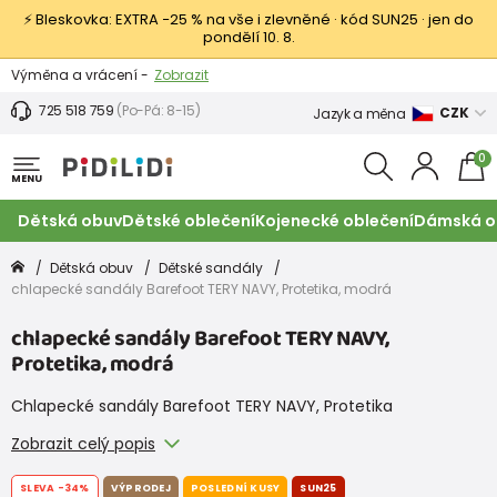
⚡ Bleskovka: EXTRA −25 % na vše i zlevněné · kód SUN25 · jen do
pondělí 10. 8.
Výměna a vrácení -
Zobrazit
Sleva 100 Kč na první nákup -
Podmínky
725 518 759
(Po-Pá: 8-15)
CZK
Jazyk a měna
0
MENU
Dětská obuv
Dětské oblečení
Kojenecké oblečení
Dámská o
Dětská obuv
Dětské sandály
chlapecké sandály Barefoot TERY NAVY, Protetika, modrá
chlapecké sandály Barefoot TERY NAVY,
Protetika, modrá
Chlapecké sandály Barefoot TERY NAVY, Protetika
Zobrazit celý popis
SLEVA
-34%
VÝPRODEJ
POSLEDNÍ KUSY
SUN25