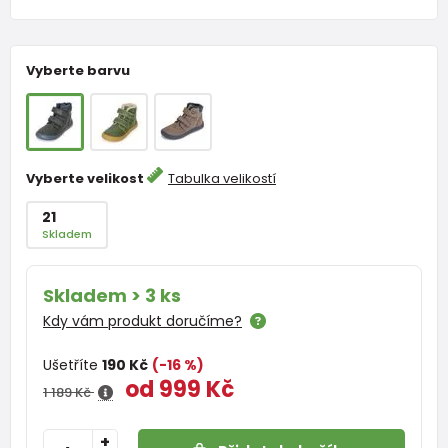
Vyberte barvu
Vyberte velikost
Tabulka velikostí
21
Skladem
Skladem > 3 ks
Kdy vám produkt doručíme?
Ušetříte
190 Kč
(-16 %)
od 999 Kč
1 189 Kč
+