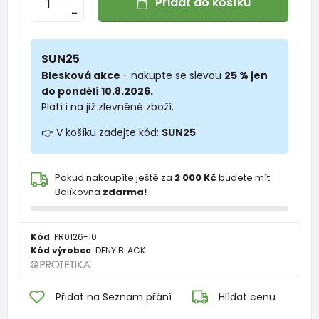
Přidat do košíku
-
SUN25
Blesková akce
- nakupte se slevou
25 % jen
do pondělí 10.8.2026.
Platí i na již zlevněné zboží.
👉 V košíku zadejte kód:
SUN25
Pokud nakoupíte ještě za
2 000 Kč
budete mít
Balíkovna
zdarma!
Kód
:
PR0126-10
Kód výrobce
:
DENY BLACK
Přidat na Seznam přání
Hlídat cenu