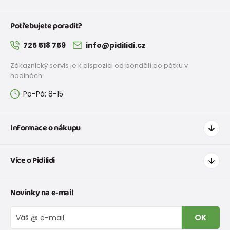
Potřebujete poradit?
725 518 759
info@pidilidi.cz
Zákaznický servis je k dispozici od pondělí do pátku v
hodinách:
Po-Pá: 8-15
Informace o nákupu
Jak nakupovat
Více o Pidilidi
Doprava a platba
Tabulka velikostí oblečení
Kontakt
Novinky na e-mail
Tabulka velikostí obuvi
O nás
Vrácení zboží a reklamace
Blog
OK
Reklamační řád
Velkoobchod PiDiLiDi