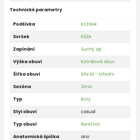
Technické parametry
Podšívka
Kožíšek
Svršek
Kůže
Zapínání
Suchý zip
Výška obuvi
Kotníková obuv
Šířka obuvi
šíře M - střední
Sezóna
Zima
Typ
Boty
Styl obuvi
casual
Typ obuvi
Barefoot
Anatomická špička
ano