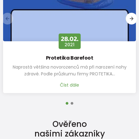
02.
12.
21
20
 Barefoot
Jak změřit nohu a vybr
nců má při narození nohy
Klíč k pohodlí? Správná velik
mu firmy PROTETIKA…
Výběr správné v
dále
Číst 
Ověřeno
našimi zákazníky