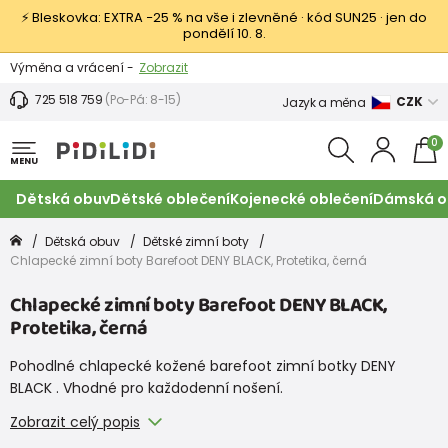
⚡ Bleskovka: EXTRA −25 % na vše i zlevněné · kód SUN25 · jen do
pondělí 10. 8.
Výměna a vrácení -
Zobrazit
Sleva 100 Kč na první nákup -
Podmínky
725 518 759
(Po-Pá: 8-15)
CZK
Jazyk a měna
0
MENU
Dětská obuv
Dětské oblečení
Kojenecké oblečení
Dámská o
Dětská obuv
Dětské zimní boty
Chlapecké zimní boty Barefoot DENY BLACK, Protetika, černá
Chlapecké zimní boty Barefoot DENY BLACK,
Protetika, černá
Pohodlné chlapecké kožené barefoot zimní botky DENY
BLACK . Vhodné pro každodenní nošení.
Zobrazit celý popis