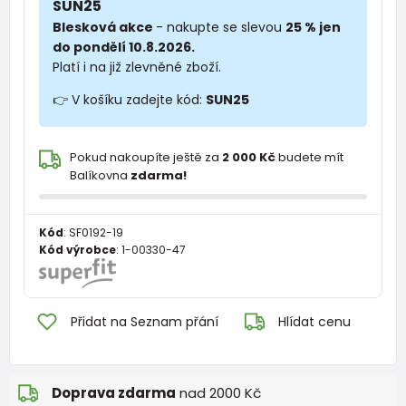
SUN25
Blesková akce
- nakupte se slevou
25 % jen
do pondělí 10.8.2026.
Platí i na již zlevněné zboží.
👉 V košíku zadejte kód:
SUN25
Pokud nakoupíte ještě za
2 000 Kč
budete mít
Balíkovna
zdarma!
Kód
:
SF0192-19
Kód výrobce
:
1-00330-47
Přidat na Seznam přání
Hlídat cenu
Doprava zdarma
nad 2000 Kč