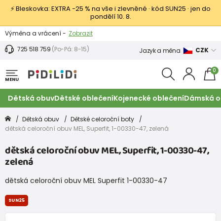
⚡ Bleskovka: EXTRA −25 % na vše i zlevněné · kód SUN25 · jen do
pondělí 10. 8.
Výměna a vrácení -
Zobrazit
Sleva 100 Kč na první nákup -
Podmínky
725 518 759
(Po-Pá: 8-15)
CZK
Jazyk a měna
0
MENU
Dětská obuv
Dětské oblečení
Kojenecké oblečení
Dámská o
Dětská obuv
Dětské celoroční boty
dětská celoroční obuv MEL, Superfit, 1-00330-47, zelená
dětská celoroční obuv MEL, Superfit, 1-00330-47,
zelená
dětská celoroční obuv MEL Superfit 1-00330-47
SUN25