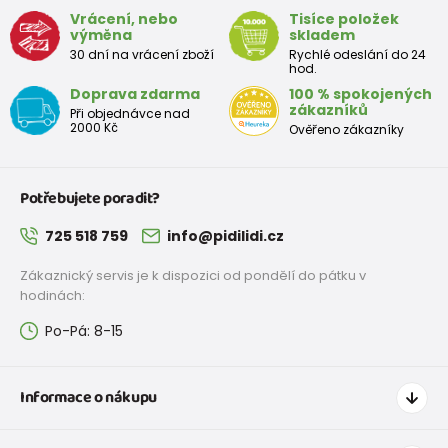
Velikost
Vrácení, nebo
Tisíce položek
35
36
37
38
39
40
41
42
výměna
skladem
EU
30 dní na vrácení zboží
Rychlé odeslání do 24
hod.
Rozměr
Doprava zdarma
100 % spokojených
stélky v
225
231
237
243
249
255
261
267
zákazníků
Při objednávce nad
mm
2000 Kč
Ověřeno zákazníky
Potřebujete poradit?
725 518 759
info@pidilidi.cz
Zákaznický servis je k dispozici od pondělí do pátku v
hodinách:
Po-Pá: 8-15
Informace o nákupu
Jak nakupovat