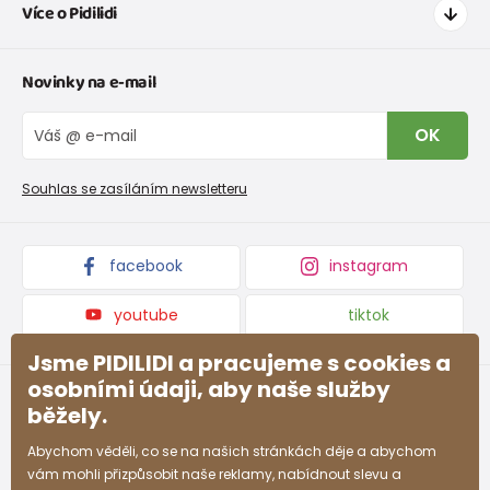
Více o Pidilidi
Doprava a platba
Tabulka velikostí oblečení
Kontakt
Novinky na e-mail
Tabulka velikostí obuvi
O nás
Vrácení zboží a reklamace
Blog
OK
Reklamační řád
Velkoobchod PiDiLiDi
Nevyzvednutá objednávka na dobírku
Affiliate program
Souhlas se zasíláním newsletteru
Podmínky akce a slevové kódy
Dárkové poukazy
Kolekce zboží
facebook
instagram
youtube
tiktok
Jsme PIDILIDI a pracujeme s cookies a
osobními údaji, aby naše služby
běžely.
Abychom věděli, co se na našich stránkách děje a abychom
vám mohli přizpůsobit naše reklamy, nabídnout slevu a