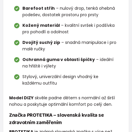
Barefoot střih
– nulový drop, tenká ohebná
podešev, dostatek prostoru pro prsty
Kožený materiál
– kvalitní svršek i podšívka
pro pohodlí a odolnost
Dvojitý suchý zip
– snadná manipulace i pro
malé ručky
Ochranná guma v oblasti špičky
– ideální
na hřiště i výlety
Stylový, univerzální design vhodný ke
každému outfitu
Model DIZY
skvěle padne dětem s normální až širší
nohou a poskytuje optimální komfort po celý den.
Značka
PROTETIKA
– slovenská kvalita se
zdravotním zaměřením
PROTETIKA
je známá slovenská značka s více než