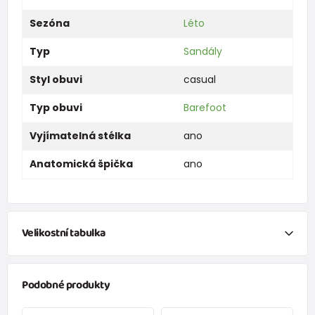
Sezóna
Léto
Typ
Sandály
Styl obuvi
casual
Typ obuvi
Barefoot
Vyjímatelná stélka
ano
Anatomická špička
ano
Velikostní tabulka
Tabulka velikostí dětských bot
Podobné produkty
(Doporučená délka chodidla = délka stélky - 12 mm)