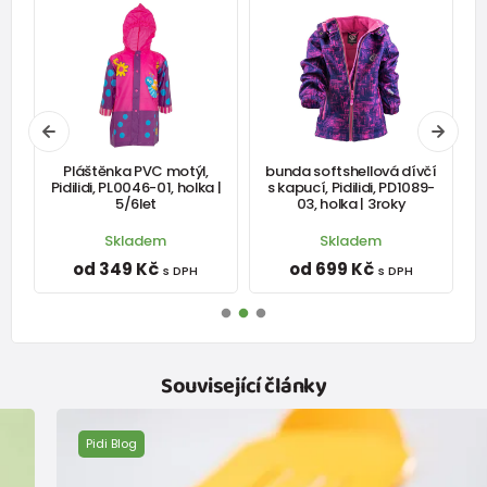
y
Pláštěnka PVC motýl,
bunda softshellová dívčí
Š
3
Pidilidi, PL0046-01, holka |
s kapucí, Pidilidi, PD1089-
5/6let
03, holka | 3roky
Skladem
Skladem
od 349 Kč
od 699 Kč
s DPH
s DPH
Související články
Pidi Blog