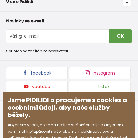
Více o Pidilidi
Doprava a platba
Tabulka velikostí oblečení
Kontakt
Novinky na e-mail
Tabulka velikostí obuvi
O nás
Vrácení zboží a reklamace
Blog
OK
Reklamační řád
Velkoobchod PiDiLiDi
Nevyzvednutá objednávka na dobírku
Affiliate program
Souhlas se zasíláním newsletteru
Podmínky akce a slevové kódy
Dárkové poukazy
Kolekce zboží
facebook
instagram
youtube
tiktok
Jsme PIDILIDI a pracujeme s cookies a
osobními údaji, aby naše služby
běžely.
Abychom věděli, co se na našich stránkách děje a abychom
vám mohli přizpůsobit naše reklamy, nabídnout slevu a
zpříjemnit vám nákupní proces. Souhlasíte s používáním všech