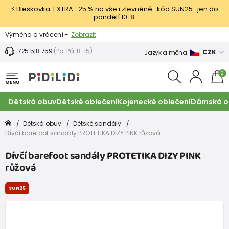
⚡ Bleskovka: EXTRA −25 % na vše i zlevněné · kód SUN25 · jen do
pondělí 10. 8.
Výměna a vrácení -
Zobrazit
Sleva 100 Kč na první nákup -
Podmínky
725 518 759
(Po-Pá: 8-15)
CZK
Jazyk a měna
0
MENU
Dětská obuv
Dětské oblečení
Kojenecké oblečení
Dámská o
Dětská obuv
Dětské sandály
Dívčí barefoot sandály PROTETIKA DIZY PINK růžová
Dívčí barefoot sandály PROTETIKA DIZY PINK
růžová
SUN25