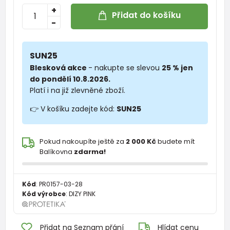
+
Přidat do košíku
-
SUN25
Blesková akce
- nakupte se slevou
25 % jen
do pondělí 10.8.2026.
Platí i na již zlevněné zboží.
👉 V košíku zadejte kód:
SUN25
Pokud nakoupíte ještě za
2 000 Kč
budete mít
Balíkovna
zdarma!
Kód
:
PR0157-03-28
Kód výrobce
:
DIZY PINK
Přidat na Seznam přání
Hlídat cenu