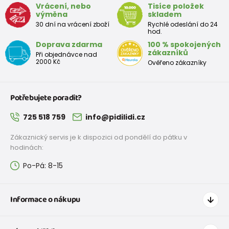
Vrácení, nebo
Tisíce položek
výměna
skladem
30 dní na vrácení zboží
Rychlé odeslání do 24
hod.
Doprava zdarma
100 % spokojených
zákazníků
Při objednávce nad
2000 Kč
Ověřeno zákazníky
Potřebujete poradit?
725 518 759
info@pidilidi.cz
Zákaznický servis je k dispozici od pondělí do pátku v
hodinách:
Po-Pá: 8-15
Informace o nákupu
Jak nakupovat