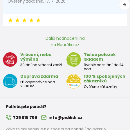
Ověřený zákazník, 17. 7. 2026
Další hodnocení na
na Heuréka.cz
Vrácení, nebo
Tisíce položek
výměna
skladem
30 dní na vrácení zboží
Rychlé odeslání do 24
hod.
Doprava zdarma
100 % spokojených
zákazníků
Při objednávce nad
2000 Kč
Ověřeno zákazníky
Potřebujete poradit?
725 518 759
info@pidilidi.cz
Zákaznický servis je k dispozici od pondělí do pátku v