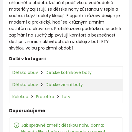
chladného období. Izolační podšívka a voděodolné
materiály zajišťují, že dětské nohy zůstanou v teple a
suchu, i když teploty klesají. Elegantní růžový design je
moderní a praktický, hodí se k různým zimním
outfitům a aktivitám. Protiskluzová podrážka a snadné
zapínání na suchý zip zvyšují komfort a bezpečnost
dětí při zimních aktivitách, čímž dělají z bot LETY
skvělou volbu pro zimní období.
Další v kategorii
Dětská obuv
Dětské kotníkové boty
Dětská obuv
Dětské zimní boty
Kolekce
Protetika
Lety
Doporučujeme
Jak správně změřit dětskou nohu doma:
Návod, díky kterému už nebudete muset