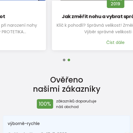
2019
Jak změřit nohu a vybrat správnou velikost?
Klíč k pohodlí? Správná velikost! Změřte nožku jako profík
Výběr správné velikosti obuvi…
Číst dále
Ověřeno
našimi zákazníky
zákazníků doporučuje
100%
náš obchod
výborně-rychle