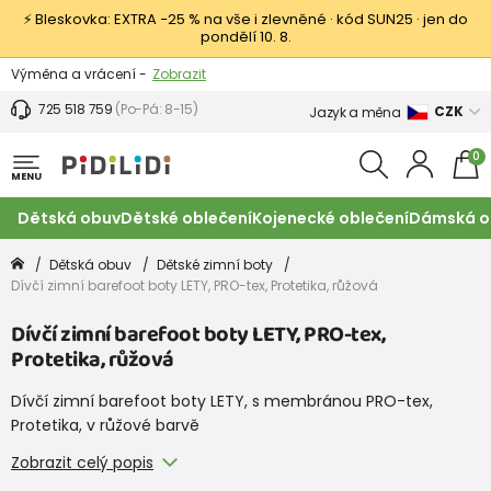
⚡ Bleskovka: EXTRA −25 % na vše i zlevněné · kód SUN25 · jen do
pondělí 10. 8.
Výměna a vrácení -
Zobrazit
Sleva 100 Kč na první nákup -
Podmínky
725 518 759
(Po-Pá: 8-15)
CZK
Jazyk a měna
0
MENU
Dětská obuv
Dětské oblečení
Kojenecké oblečení
Dámská o
Dětská obuv
Dětské zimní boty
Dívčí zimní barefoot boty LETY, PRO-tex, Protetika, růžová
Dívčí zimní barefoot boty LETY, PRO-tex,
Protetika, růžová
Dívčí zimní barefoot boty LETY, s membránou PRO-tex,
Protetika, v růžové barvě
Zobrazit celý popis