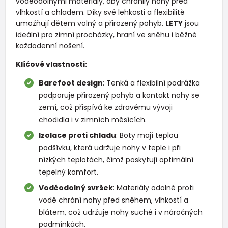
voděodolnými materiály, aby chránily nohy před
vlhkostí a chladem. Díky své lehkosti a flexibilitě
umožňují dětem volný a přirozený pohyb.
LETY
jsou
ideální pro zimní procházky, hraní ve sněhu i běžné
každodenní nošení.
Klíčové vlastnosti:
Barefoot design
: Tenká a flexibilní podrážka
podporuje přirozený pohyb a kontakt nohy se
zemí, což přispívá ke zdravému vývoji
chodidla i v zimních měsících.
Izolace proti chladu
: Boty mají teplou
podšívku, která udržuje nohy v teple i při
nízkých teplotách, čímž poskytují optimální
tepelný komfort.
Voděodolný svršek
: Materiály odolné proti
vodě chrání nohy před sněhem, vlhkostí a
blátem, což udržuje nohy suché i v náročných
podmínkách.