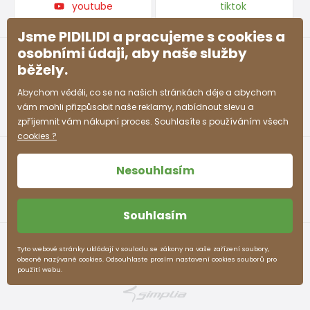
youtube
tiktok
Jsme PIDILIDI a pracujeme s cookies a
osobními údaji, aby naše služby
běžely.
Abychom věděli, co se na našich stránkách děje a abychom
vám mohli přizpůsobit naše reklamy, nabídnout slevu a
zpříjemnit vám nákupní proces. Souhlasíte s používáním všech
cookies ?
Nesouhlasím
Souhlasím
Obchodní podmínky
Ochrana osobních údajů
Tyto webové stránky ukládají v souladu se zákony na vaše zařízení soubory,
obecně nazývané cookies. Odsouhlaste prosím nastavení cookies souborů pro
pidilidi.cz © 2026. Webdesign
Litvanyi.sk
.
použití webu.
E-shop vytvořila