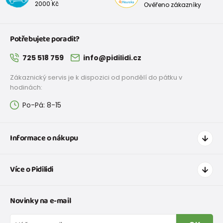
2000 Kč
Ověřeno zákazníky
Potřebujete poradit?
725 518 759
info@pidilidi.cz
Zákaznický servis je k dispozici od pondělí do pátku v
hodinách:
Po-Pá: 8-15
Informace o nákupu
Jak nakupovat
Více o Pidilidi
Doprava a platba
Tabulka velikostí oblečení
Kontakt
Novinky na e-mail
Tabulka velikostí obuvi
O nás
Vrácení zboží a reklamace
Blog