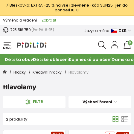
⚡ Bleskovka: EXTRA −25 % na vše i zlevněné · kód SUN25 · jen do
pondělí 10. 8.
Výměna a vrácení -
Zobrazit
Sleva 100 Kč na první nákup -
Podmínky
725 518 759
(Po-Pá: 8-15)
CZK
Jazyk a měna
0
MENU
Dětská obuv
Dětské oblečení
Kojenecké oblečení
Dámská o
Hračky
Kreativní hračky
Hlavolamy
Hlavolamy
FILTR
Výchozí řazení
2 produkty