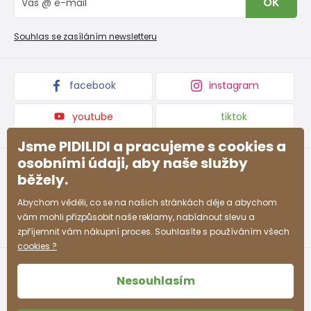
OK
Reklamační řád
Velkoobchod PiDiLiDi
Nevyzvednutá objednávka na dobírku
Affiliate program
Souhlas se zasíláním newsletteru
Podmínky akce a slevové kódy
Dárkové poukazy
Kolekce zboží
facebook
instagram
youtube
tiktok
Jsme PIDILIDI a pracujeme s cookies a
osobními údaji, aby naše služby
běžely.
Abychom věděli, co se na našich stránkách děje a abychom
vám mohli přizpůsobit naše reklamy, nabídnout slevu a
zpříjemnit vám nákupní proces. Souhlasíte s používáním všech
cookies ?
Nesouhlasím