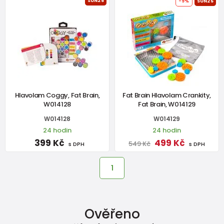
SUN25
-9%
SUN25
Hlavolam Coggy, Fat Brain,
Fat Brain Hlavolam Crankity,
W014128
Fat Brain, W014129
W014128
W014129
24 hodin
24 hodin
399 Kč
499 Kč
549 Kč
s DPH
s DPH
1
Ověřeno