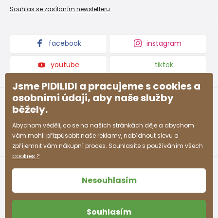
Nevyzvednutá objednávka na dobírku
Affiliate program
Souhlas se zasíláním newsletteru
Podmínky akce a slevové kódy
Dárkové poukazy
Kolekce zboží
facebook
instagram
youtube
tiktok
Jsme PIDILIDI a pracujeme s cookies a
osobními údaji, aby naše služby
běžely.
Abychom věděli, co se na našich stránkách děje a abychom
vám mohli přizpůsobit naše reklamy, nabídnout slevu a
zpříjemnit vám nákupní proces. Souhlasíte s používáním všech
cookies ?
Nesouhlasím
Souhlasím