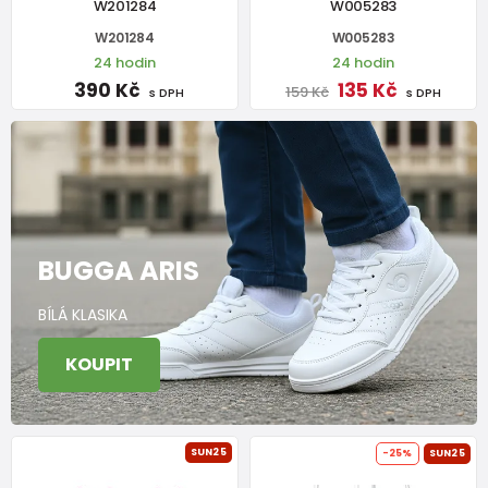
W201284
W005283
W201284
W005283
24 hodin
24 hodin
390 Kč
135 Kč
159 Kč
s DPH
s DPH
BUGGA ARIS
BÍLÁ KLASIKA
KOUPIT
SUN25
-25%
SUN25