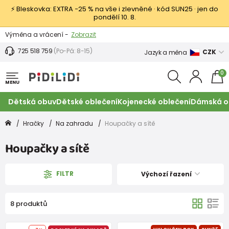
⚡ Bleskovka: EXTRA −25 % na vše i zlevněné · kód SUN25 · jen do
pondělí 10. 8.
Výměna a vrácení -
Zobrazit
Sleva 100 Kč na první nákup -
Podmínky
725 518 759
(Po-Pá: 8-15)
CZK
Jazyk a měna
0
MENU
Dětská obuv
Dětské oblečení
Kojenecké oblečení
Dámská o
Hračky
Na zahradu
Houpačky a sítě
Houpačky a sítě
FILTR
Výchozí řazení
8 produktů