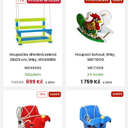
VYLOUČEN BOX
SUN25
-7%
POSLEDNÍ NA SKLADĚ
Houpačka dřevěná zelená
Houpací kohout, Wiky,
38x29 cm, Wiky, W048965
W671009
W048965
W671009
Skladem
24 hodin
699 Kč
1 759 Kč
749 Kč
s DPH
s DPH
SUN25
-15%
SUN25