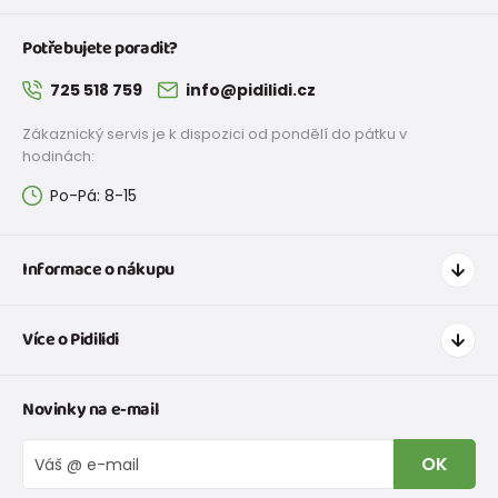
Potřebujete poradit?
725 518 759
info@pidilidi.cz
Zákaznický servis je k dispozici od pondělí do pátku v
hodinách:
Po-Pá: 8-15
Informace o nákupu
Jak nakupovat
Více o Pidilidi
Doprava a platba
Tabulka velikostí oblečení
Kontakt
Novinky na e-mail
Tabulka velikostí obuvi
O nás
Vrácení zboží a reklamace
Blog
OK
Reklamační řád
Velkoobchod PiDiLiDi