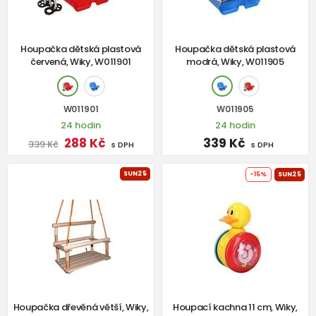
Houpačka dětská plastová
Houpačka dětská plastová
červená, Wiky, W011901
modrá, Wiky, W011905
W011901
W011905
24 hodin
24 hodin
288 Kč
339 Kč
339 Kč
s DPH
s DPH
SUN25
-15%
SUN25
Houpačka dřevěná větší, Wiky,
Houpací kachna 11 cm, Wiky,