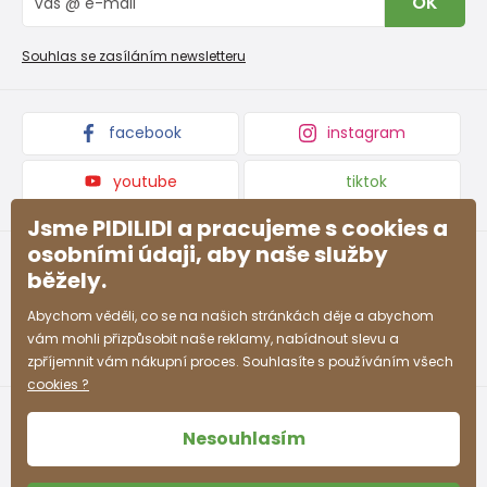
OK
Reklamační řád
Velkoobchod PiDiLiDi
Nevyzvednutá objednávka na dobírku
Affiliate program
Souhlas se zasíláním newsletteru
Podmínky akce a slevové kódy
Dárkové poukazy
Kolekce zboží
facebook
instagram
youtube
tiktok
Jsme PIDILIDI a pracujeme s cookies a
osobními údaji, aby naše služby
běžely.
Abychom věděli, co se na našich stránkách děje a abychom
vám mohli přizpůsobit naše reklamy, nabídnout slevu a
zpříjemnit vám nákupní proces. Souhlasíte s používáním všech
cookies ?
Nesouhlasím