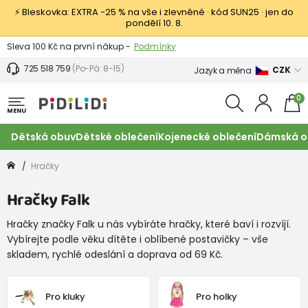
⚡ Bleskovka: EXTRA −25 % na vše i zlevněné · kód SUN25 · jen do
pondělí 10. 8.
Výměna a vrácení -
Zobrazit
Sleva 100 Kč na první nákup -
Podmínky
725 518 759
(Po-Pá: 8-15)
CZK
Jazyk a měna
0
MENU
Dětská obuv
Dětské oblečení
Kojenecké oblečení
Dámská o
Hračky
Hračky Falk
Hračky značky Falk u nás vybíráte hračky, které baví i rozvíjí.
Vybírejte podle věku dítěte i oblíbené postavičky – vše
skladem, rychlé odeslání a doprava od 69 Kč.
Pro kluky
Pro holky