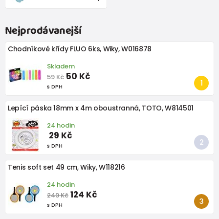
Nejprodávanejší
Chodníkové křídy FLUO 6ks, Wiky, W016878
Skladem
50 Kč
59 Kč
s DPH
Lepící páska 18mm x 4m oboustranná, TOTO, W814501
24 hodin
29 Kč
s DPH
Tenis soft set 49 cm, Wiky, W118216
24 hodin
124 Kč
249 Kč
s DPH