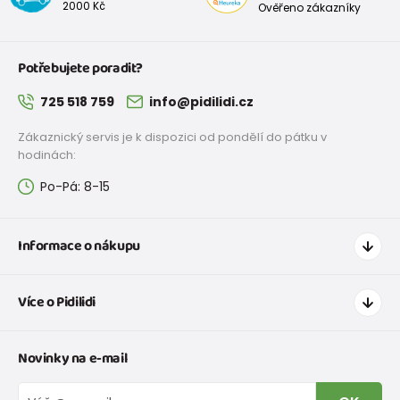
2000 Kč
Ověřeno zákazníky
Potřebujete poradit?
725 518 759
info@pidilidi.cz
Zákaznický servis je k dispozici od pondělí do pátku v
hodinách:
Po-Pá: 8-15
Informace o nákupu
Jak nakupovat
Více o Pidilidi
Doprava a platba
Tabulka velikostí oblečení
Kontakt
Novinky na e-mail
Tabulka velikostí obuvi
O nás
Vrácení zboží a reklamace
Blog