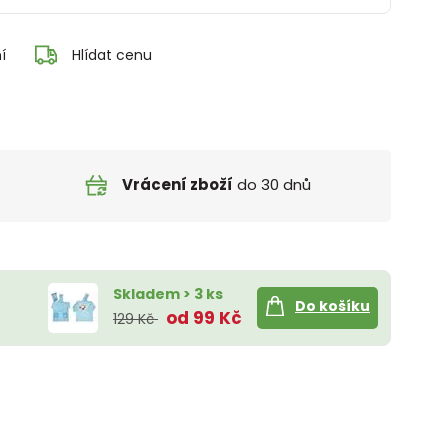
í
Hlídat cenu
Vrácení zboží
do 30 dnů
Skladem > 3 ks
Do košíku
od 99 Kč
129 Kč