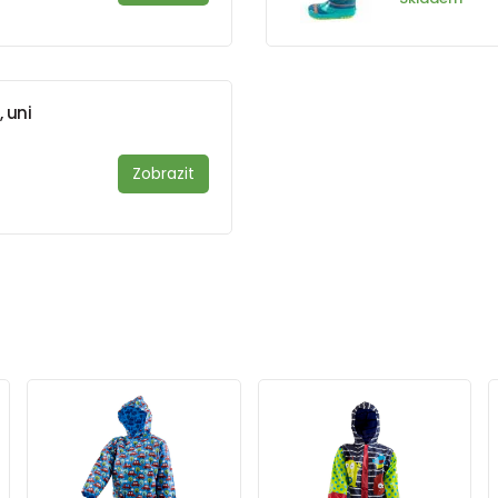
 uni
Zobrazit