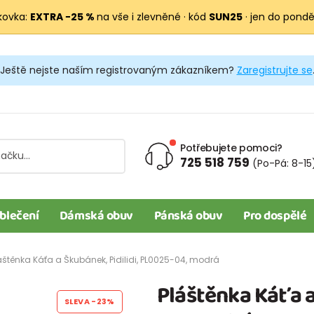
kovka:
EXTRA −25 %
na vše i zlevněné · kód
SUN25
· jen do pondělí
Ještě nejste naším registrovaným zákazníkem?
Zaregistrujte se
Potřebujete pomoci?
725 518 759
(Po-Pá: 8-15
blečení
Dámská obuv
Pánská obuv
Pro dospělé
áštěnka Káťa a Škubánek, Pidilidi, PL0025-04, modrá
Pláštěnka Káťa a
SLEVA
-23%