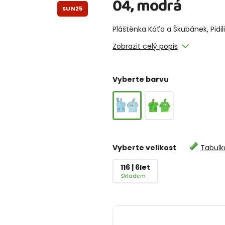
04, modrá
SUN25
Pláštěnka Káťa a Škubánek, Pidi
Zobrazit celý popis
Vyberte barvu
Vyberte velikost
Tabulka
116 | 6let
Skladem