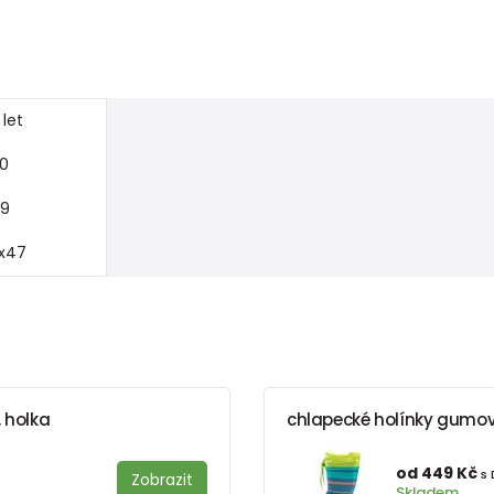
 let
0
9
x47
, holka
chlapecké holínky gumové 
od 449 Kč
s
Zobrazit
Skladem