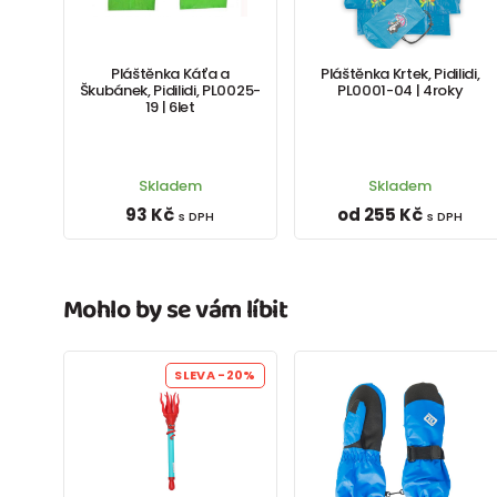
Pláštěnka Káťa a
Pláštěnka Krtek, Pidilidi,
Škubánek, Pidilidi, PL0025-
PL0001-04 | 4roky
19 | 6let
Skladem
Skladem
93 Kč
od 255 Kč
s DPH
s DPH
Mohlo by se vám líbit
SLEVA
-20%