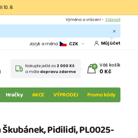
 10. 8.
Výměna a vrácení -
Zobrazit
Sleva 100 Kč na první nákup -
Podmínky
.
Můj účet
Jazyk a měna
CZK
Váš košík
Nakupte ještě za
2 000 Kč
0
0 Kč
)
a máte
dopravu zdarma
Hračky
AKCE
VÝPRODEJ
Promo kódy
 Škubánek, Pidilidi, PL0025-