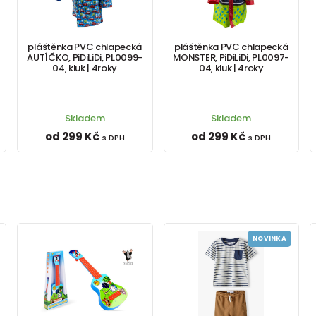
pláštěnka PVC chlapecká
pláštěnka PVC chlapecká
AUTÍČKO, PiDiLiDi, PL0099-
MONSTER, PiDiLiDi, PL0097-
04, kluk | 4roky
04, kluk | 4roky
Skladem
Skladem
od 299 Kč
od 299 Kč
s DPH
s DPH
NOVINKA