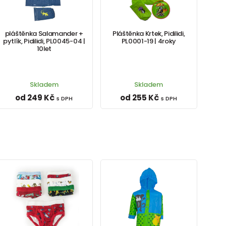
pláštěnka Salamander +
Pláštěnka Krtek, Pidilidi,
pytlík, Pidilidi, PL0045-04 |
PL0001-19 | 4roky
10let
Skladem
Skladem
od 249 Kč
od 255 Kč
s DPH
s DPH