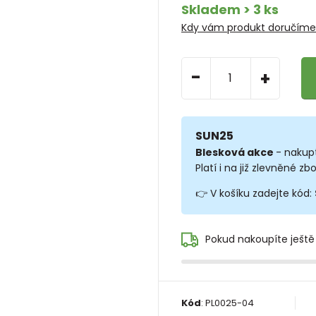
Skladem > 3 ks
Kdy vám produkt doručím
-
+
SUN25
Blesková akce
- nakup
Platí i na již zlevněné zbo
👉 V košíku zadejte kód:
Pokud nakoupíte ještě
Kód
:
PL0025-04