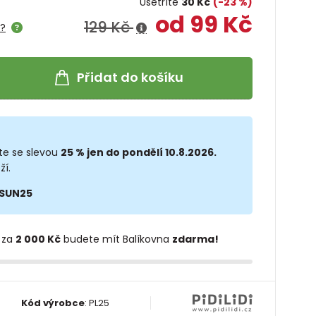
Ušetříte
30 Kč
(-23 %)
od 99 Kč
129 Kč
e?
Přidat do košíku
te se slevou
25 % jen do pondělí 10.8.2026.
ží.
SUN25
 za
2 000 Kč
budete mít Balíkovna
zdarma!
Kód výrobce
:
PL25