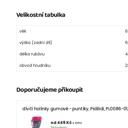
Velikostní tabulka
věk
6
výška (zadní díl)
6
délka rukávu
4
obvod hrudníku
2
Doporučujeme přikoupit
dívčí holínky gumové - puntíky, Pidilidi, PL0086-01
od 449 Kč
s DPH
Skladem