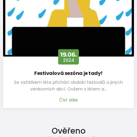
EU
vnitřní
délka
136
143
149
155
165
170
175
181
(mm)
19.06.
2024
Festivalová sezóna je tady!
Se začátkem léta přichází období festivalů a jiných
venkovních akcí. Ovšem s létem a…
Číst dále
Ověřeno