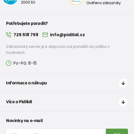
2000 Kč
Ověřeno zákazníky
Potřebujete poradit?
725 518 759
info@pidilidi.cz
Zákaznický servis je k dispozici od pondělí do pátku v
hodinách:
Po-Pá: 8-15
Informace o nákupu
Jak nakupovat
Více o Pidilidi
Doprava a platba
Tabulka velikostí oblečení
Kontakt
Novinky na e-mail
Tabulka velikostí obuvi
O nás
Vrácení zboží a reklamace
Blog