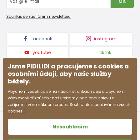
OK
Reklamační řád
Velkoobchod PiDiLiDi
Nevyzvednutá objednávka na dobírku
Affiliate program
Souhlas se zasíláním newsletteru
Podmínky akce a slevové kódy
Dárkové poukazy
Kolekce zboží
facebook
instagram
youtube
tiktok
Jsme PIDILIDI a pracujeme s cookies a
osobními údaji, aby naše služby
běžely.
Abychom věděli, co se na našich stránkách děje a abychom
vám mohli přizpůsobit naše reklamy, nabídnout slevu a
zpříjemnit vám nákupní proces. Souhlasíte s používáním všech
cookies ?
Nesouhlasím