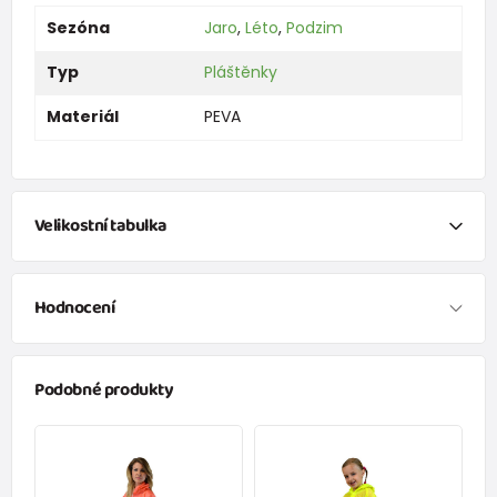
Sezóna
Jaro
,
Léto
,
Podzim
Typ
Pláštěnky
Materiál
PEVA
Velikostní tabulka
Hodnocení
Oblečení
Velikost
Věk
Výška (cm)
Podobné produkty
50
0-1 měsíc
do 50
Ověřený zákazník
56
1-2 měsíce
51 - 56