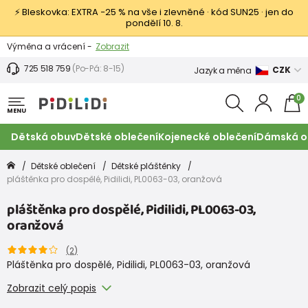
⚡ Bleskovka: EXTRA −25 % na vše i zlevněné · kód SUN25 · jen do
pondělí 10. 8.
Výměna a vrácení -
Zobrazit
Sleva 100 Kč na první nákup -
Podmínky
725 518 759
(Po-Pá: 8-15)
CZK
Jazyk a měna
0
MENU
Dětská obuv
Dětské oblečení
Kojenecké oblečení
Dámská o
Dětské oblečení
Dětské pláštěnky
pláštěnka pro dospělé, Pidilidi, PL0063-03, oranžová
pláštěnka pro dospělé, Pidilidi, PL0063-03,
oranžová
(
2
)
Pláštěnka pro dospělé, Pidilidi, PL0063-03, oranžová
Zobrazit celý popis