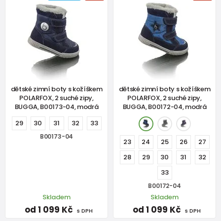
dětské zimní boty s kožíškem
dětské zimní boty s kožíškem
POLARFOX, 2 suché zipy,
POLARFOX, 2 suché zipy,
BUGGA, B00173-04, modrá
BUGGA, B00172-04, modrá
29
30
31
32
33
B00173-04
23
24
25
26
27
28
29
30
31
32
33
B00172-04
Skladem
Skladem
od 1 099 Kč
od 1 099 Kč
s DPH
s DPH