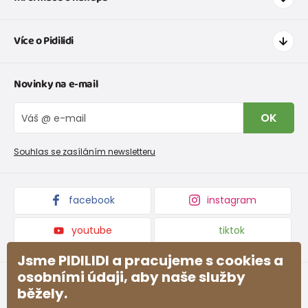
Jak nakupovat
Více o Pidilidi
Doprava a platba
Tabulka velikostí oblečení
Kontakt
Novinky na e-mail
Tabulka velikostí obuvi
O nás
Vrácení zboží a reklamace
Blog
OK
Reklamační řád
Velkoobchod PiDiLiDi
Nevyzvednutá objednávka na dobírku
Affiliate program
Souhlas se zasíláním newsletteru
Podmínky akce a slevové kódy
Dárkové poukazy
Kolekce zboží
facebook
instagram
youtube
tiktok
Jsme PIDILIDI a pracujeme s cookies a
osobními údaji, aby naše služby
běžely.