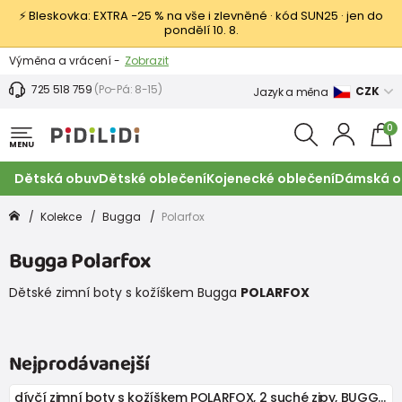
⚡ Bleskovka: EXTRA −25 % na vše i zlevněné · kód SUN25 · jen do
pondělí 10. 8.
Výměna a vrácení -
Zobrazit
Sleva 100 Kč na první nákup -
Podmínky
725 518 759
(Po-Pá: 8-15)
CZK
Jazyk a měna
0
MENU
Dětská obuv
Dětské oblečení
Kojenecké oblečení
Dámská o
Kolekce
Bugga
Polarfox
Bugga Polarfox
Dětské zimní boty s kožíškem Bugga
POLARFOX
Nejprodávanejší
dívčí zimní boty s kožíškem POLARFOX, 2 suché zipy, BUGGA, B00172-06, fialová