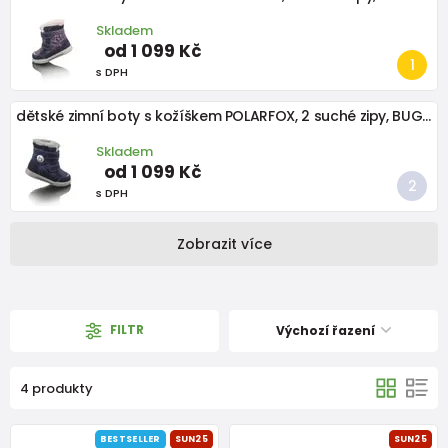
Skladem
od 1 099 Kč
s DPH
dětské zimní boty s kožíškem POLARFOX, 2 suché zipy, BUGGA, B00173-04, modrá
Skladem
od 1 099 Kč
s DPH
Zobrazit více
FILTR
Výchozí řazení
4 produkty
BESTSELLER
SUN25
SUN25