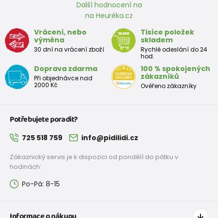
Další hodnocení na
na Heuréka.cz
Vrácení, nebo
Tisíce položek
výměna
skladem
30 dní na vrácení zboží
Rychlé odeslání do 24
hod.
Doprava zdarma
100 % spokojených
zákazníků
Při objednávce nad
2000 Kč
Ověřeno zákazníky
Potřebujete poradit?
725 518 759
info@pidilidi.cz
Zákaznický servis je k dispozici od pondělí do pátku v
hodinách:
Po-Pá: 8-15
Informace o nákupu