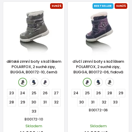
SUN25
BESTSELLER
SUN25
dětské zimní boty s kožíškem
dívčí zimní boty s kožíškem
POLARFOX, 2 suché zipy,
POLARFOX, 2 suché zipy,
BUGGA, B00172-10, černá
BUGGA, B00172-06, fialová
23
24
25
26
27
24
25
26
28
29
28
29
30
31
32
30
31
32
33
B00172-06
33
B00172-10
Skladem
Skladem