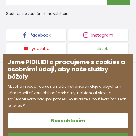
Reklamační řád
Velkoobchod PiDiLiDi
Nevyzvednutá objednávka na dobírku
Affiliate program
Souhlas se zasíláním newsletteru
Podmínky akce a slevové kódy
Dárkové poukazy
Kolekce zboží
facebook
instagram
youtube
tiktok
Jsme PIDILIDI a pracujeme s cookies a
osobními údaji, aby naše služby
běžely.
Abychom věděli, co se na našich stránkách děje a abychom
vám mohli přizpůsobit naše reklamy, nabídnout slevu a
zpříjemnit vám nákupní proces. Souhlasíte s používáním všech
cookies ?
Nesouhlasím