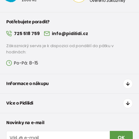
Ověřeno zákazníky
Potřebujete poradit?
725 518 759
info@pidilidi.cz
Zákaznický servis je k dispozici od pondělí do pátku v
hodinách:
Po-Pá: 8-15
Informace o nákupu
Jak nakupovat
Více o Pidilidi
Doprava a platba
Tabulka velikostí oblečení
Kontakt
Novinky na e-mail
Tabulka velikostí obuvi
O nás
Vrácení zboží a reklamace
Blog
OK