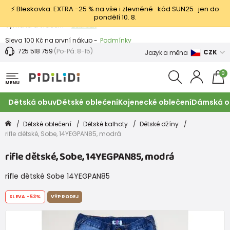
⚡ Bleskovka: EXTRA −25 % na vše i zlevněné · kód SUN25 · jen do
pondělí 10. 8.
Výměna a vrácení -
Zobrazit
Sleva 100 Kč na první nákup -
Podmínky
725 518 759
(Po-Pá: 8-15)
CZK
Jazyk a měna
0
MENU
Dětská obuv
Dětské oblečení
Kojenecké oblečení
Dámská o
Dětské oblečení
Dětské kalhoty
Dětské džíny
rifle dětské, Sobe, 14YEGPAN85, modrá
rifle dětské, Sobe, 14YEGPAN85, modrá
rifle dětské Sobe 14YEGPAN85
SLEVA
-53%
VÝPRODEJ