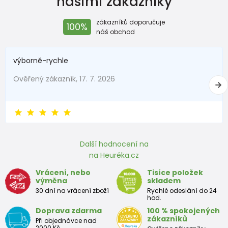
našimi zákazníky
zákazníků doporučuje
100%
náš obchod
výborně-rychle
Ověřený zákazník, 17. 7. 2026
Další hodnocení na
na Heuréka.cz
Vrácení, nebo
Tisíce položek
výměna
skladem
30 dní na vrácení zboží
Rychlé odeslání do 24
hod.
Doprava zdarma
100 % spokojených
zákazníků
Při objednávce nad
2000 Kč