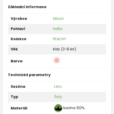
Základní informace
Výrobce
Minoti
Pohlaví
Holka
Kolekce
PEACHY
Věk
Kids (3-8 let)
Barva
Technické parametry
Sezóna
Léto
Typ
Šaty
bavlna 100%
Materiál