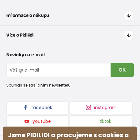
Informace o nákupu
Jak nakupovat
Více o Pidilidi
Doprava a platba
Tabulka velikostí oblečení
Kontakt
Novinky na e-mail
Tabulka velikostí obuvi
O nás
Vrácení zboží a reklamace
Blog
OK
Reklamační řád
Velkoobchod PiDiLiDi
Nevyzvednutá objednávka na dobírku
Affiliate program
Souhlas se zasíláním newsletteru
Podmínky akce a slevové kódy
Dárkové poukazy
Kolekce zboží
facebook
instagram
youtube
tiktok
Jsme PIDILIDI a pracujeme s cookies a