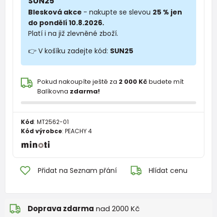
SUN25
Blesková akce
- nakupte se slevou
25 % jen
do pondělí 10.8.2026.
Platí i na již zlevněné zboží.
👉 V košíku zadejte kód:
SUN25
Pokud nakoupíte ještě za
2 000 Kč
budete mít
Balíkovna
zdarma!
Kód
:
MT2562-01
Kód výrobce
:
PEACHY 4
Přidat na Seznam přání
Hlídat cenu
Doprava zdarma
nad 2000 Kč