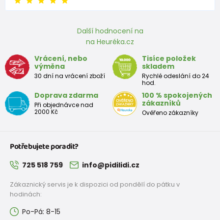
Přibližná tabulka velikostí chlapec
Další hodnocení na
Velikost (cm)
Výška (cm)
Prsa (cm)
Pás (cm)
na Heuréka.cz
3-4 roky
98 - 104
55 - 57
53 - 54
Vrácení, nebo
Tisíce položek
výměna
skladem
30 dní na vrácení zboží
Rychlé odeslání do 24
4-5 let
104 - 110
57 - 59
54 - 55
hod.
Doprava zdarma
100 % spokojených
5-6 let
110 - 116
59 - 61
55 - 57
zákazníků
Při objednávce nad
2000 Kč
Ověřeno zákazníky
7-8 let
122 - 128
63 - 66
58 - 60
8-9 let
128 - 134
66 - 69
60 - 62
Potřebujete poradit?
9-10 let
134 - 140
69 - 72
62 - 64
725 518 759
info@pidilidi.cz
10-11 let
140 - 146
72 - 75
64 - 66
Zákaznický servis je k dispozici od pondělí do pátku v
hodinách:
12-13 let
152 - 158
78 - 82
68 - 70
Po-Pá: 8-15