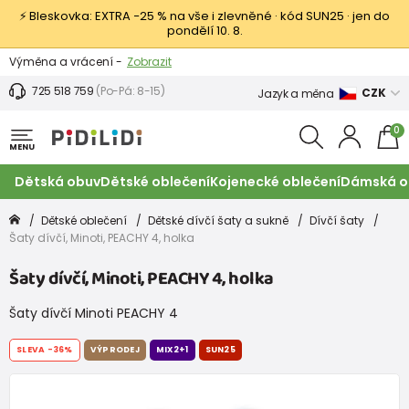
⚡ Bleskovka: EXTRA −25 % na vše i zlevněné · kód SUN25 · jen do
pondělí 10. 8.
Výměna a vrácení -
Zobrazit
Sleva 100 Kč na první nákup -
Podmínky
725 518 759
(Po-Pá: 8-15)
CZK
Jazyk a měna
0
MENU
Dětská obuv
Dětské oblečení
Kojenecké oblečení
Dámská o
Dětské oblečení
Dětské dívčí šaty a sukně
Dívčí šaty
Šaty dívčí, Minoti, PEACHY 4, holka
Šaty dívčí, Minoti, PEACHY 4, holka
Šaty dívčí Minoti PEACHY 4
SLEVA
-36%
VÝPRODEJ
MIX2+1
SUN25