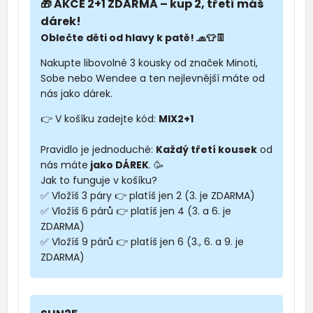
🎁 AKCE 2+1 ZDARMA – kup 2, třetí máš
dárek!
Oblečte děti od hlavy k patě! 🧢👕👖
Nakupte libovolné 3 kousky od značek Minoti,
Sobe nebo Wendee a ten nejlevnější máte od
nás jako dárek.
👉 V košíku zadejte kód:
MIX2+1
Pravidlo je jednoduché:
Každý třetí kousek
od
nás máte
jako DÁREK
. 🥳
Jak to funguje v košíku?
✅ Vložíš 3 páry 👉 platíš jen 2 (3. je ZDARMA)
✅ Vložíš 6 párů 👉 platíš jen 4 (3. a 6. je
ZDARMA)
✅ Vložíš 9 párů 👉 platíš jen 6 (3., 6. a 9. je
ZDARMA)