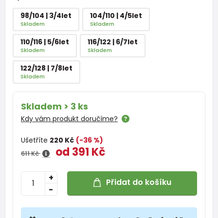
98/104 | 3/4let
104/110 | 4/5let
Skladem
Skladem
110/116 | 5/6let
116/122 | 6/7let
Skladem
Skladem
122/128 | 7/8let
Skladem
Skladem > 3 ks
Kdy vám produkt doručíme?
Ušetříte
220 Kč
(-36 %)
od 391 Kč
611 Kč
+
Přidat do košíku
-