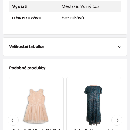
Využití
Městské
,
Volný čas
Délka rukávu
bez rukávů
Velikostní tabulka
NEWBORN
Podobné produkty
Velikost
Výška (cm)
váha (kg)
New Baby
do 50
do 3,4
Do 1 měsíce
do 56
do 4,5
1 - 3 měsíců
56 - 62
4,5 - 6
3 - 6 měsíců
62 -68
6 - 8