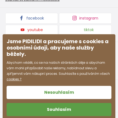
Podmínky akce a slevové kódy
Dárkové poukazy
Kolekce zboží
facebook
instagram
youtube
tiktok
Jsme PIDILIDI a pracujeme s cookies a
osobními údaji, aby naše služby
běžely.
Abychom věděli, co se na našich stránkách děje a abychom
vám mohli přizpůsobit naše reklamy, nabídnout slevu a
zpříjemnit vám nákupní proces. Souhlasíte s používáním všech
cookies ?
Nesouhlasím
Souhlasím