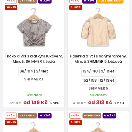
-54%
VÝPRODEJ
MIX2+1
-36%
MIX2+1
POSLEDNÍ KUSY
SUN25
SUN25
Tričko dívčí s krátkým rukávem,
Halenka dívčí s holými rameny,
Minoti, SHIMMER 1, šedá
Minoti, SHIMMER 5, béžová
98/104 | 3/4let
134/140 | 9/10let
SHIMMER 1
152/158 | 12/13let
SHIMMER 5
Skladem
Skladem
od 149 Kč
od 313 Kč
323 Kč
488 Kč
s DPH
s DPH
-43%
VÝPRODEJ
MIX2+1
-49%
VÝPRODEJ
MIX2+1
SUN25
SUN25