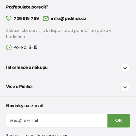
Potřebujete poradit?
725 518 759
info@pidilidi.cz
Zákaznický servis je k dispozici od pondělí do pátku v
hodinách:
Po-Pá: 8-15
Informace o nákupu
Jak nakupovat
Více o Pidilidi
Doprava a platba
Tabulka velikostí oblečení
Kontakt
Novinky na e-mail
Tabulka velikostí obuvi
O nás
Vrácení zboží a reklamace
Blog
OK
Reklamační řád
Velkoobchod PiDiLiDi
Nevyzvednutá objednávka na dobírku
Affiliate program
Souhlas se zasíláním newsletteru