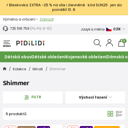
⚡ Bleskovka: EXTRA −25 % na vše i zlevněné · kód SUN25 · jen do
pondělí 10. 8.
Výměna a vrácení -
Zobrazit
Sleva 100 Kč na první nákup -
Podmínky
725 518 759
(Po-Pá: 8-15)
CZK
Jazyk a měna
0
MENU
Dětská obuv
Dětské oblečení
Kojenecké oblečení
Dámská o
Kolekce
Minoti
Shimmer
Shimmer
FILTR
Výchozí řazení
5 produktů