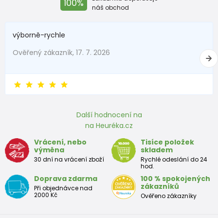
100%
náš obchod
výborně-rychle
Ověřený zákazník, 17. 7. 2026
Další hodnocení na
na Heuréka.cz
Vrácení, nebo
Tisíce položek
výměna
skladem
30 dní na vrácení zboží
Rychlé odeslání do 24
hod.
Doprava zdarma
100 % spokojených
zákazníků
Při objednávce nad
2000 Kč
Ověřeno zákazníky