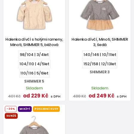
Halenka dívčí s holými rameny,
Halenka dívčí, Minoti, SHIMMER
Minoti, SHIMMER 5, béžová
3, šedá
98/104 | 3/4let
140/146 | 10/11let
104/110 | 4/5let
152/158 | 12/13let
SHIMMER 3
110/116 | 5/6let
SHIMMER 5
Skladem
Skladem
od 229 Kč
od 249 Kč
401 Kč
488 Kč
s DPH
s DPH
-36%
MIX2+1
POSLEDNÍ KUSY
SUN25