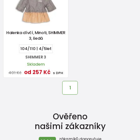
Halenka dívčí, Minoti, SHIMMER
3, šedá
104/110 | 4/5let
SHIMMER 3
Skladem
od 257 Kč
401 Kč
s DPH
1
Ověřeno
našimi zákazníky
zákazníků doporučuje