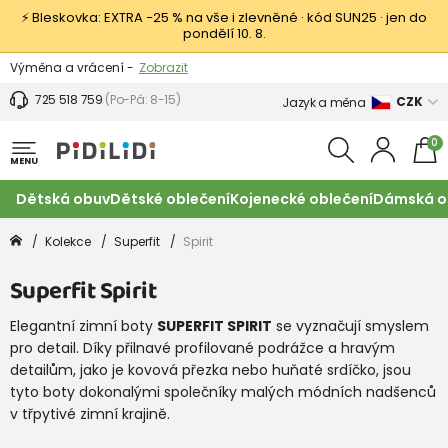
⚡ Bleskovka: EXTRA −25 % na vše i zlevněné · kód SUN25 · jen do
pondělí 10. 8.
Výměna a vrácení -
Zobrazit
Sleva 100 Kč na první nákup -
Podmínky
725 518 759
(Po-Pá: 8-15)
CZK
Jazyk a měna
0
MENU
Dětská obuv
Dětské oblečení
Kojenecké oblečení
Dámská o
Kolekce
Superfit
Spirit
Superfit Spirit
Elegantní zimní boty
SUPERFIT SPIRIT
se vyznačují smyslem
pro detail. Díky přilnavé profilované podrážce a hravým
detailům, jako je kovová přezka nebo huňaté srdíčko, jsou
tyto boty dokonalými společníky malých módních nadšenců
v třpytivé zimní krajině.