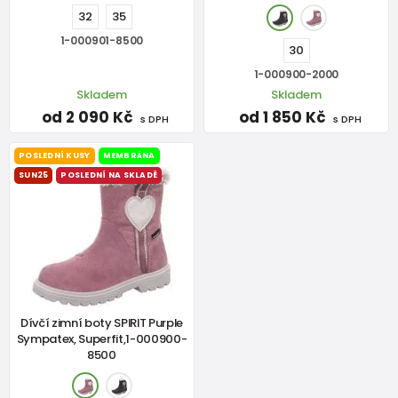
32
35
1-000901-8500
30
1-000900-2000
Skladem
Skladem
od 2 090 Kč
od 1 850 Kč
s DPH
s DPH
POSLEDNÍ KUSY
MEMBRÁNA
SUN25
POSLEDNÍ NA SKLADĚ
Dívčí zimní boty SPIRIT Purple
Sympatex, Superfit,1-000900-
8500