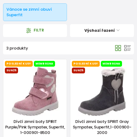
Vánoce se zimní obuví
Superfit
FILTR
Výchozí řazení
3 produkty
POSLEDNÍ KUSY
MEMBRÁNA
POSLEDNÍ KUSY
MEMBRÁNA
SUN25
SUN25
Dívčí zimní boty SPIRIT
Dívčí zimní boty SPIRIT Gray
Purple/Pink Sympatex, Superfit,
Sympatex, Superfit,1-000900-
1-000901-8500
2000