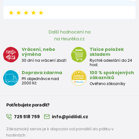
Další hodnocení na
na Heuréka.cz
Vrácení, nebo
Tisíce položek
výměna
skladem
30 dní na vrácení zboží
Rychlé odeslání do 24
hod.
Doprava zdarma
100 % spokojených
zákazníků
Při objednávce nad
2000 Kč
Ověřeno zákazníky
Potřebujete poradit?
725 518 759
info@pidilidi.cz
Zákaznický servis je k dispozici od pondělí do pátku v
hodinách: