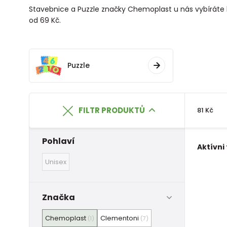
Stavebnice a Puzzle značky Chemoplast u nás vybíráte hra
od 69 Kč.
Puzzle
FILTR PRODUKTŮ
81 Kč
Pohlaví
Aktívni 
Unisex
Značka
Chemoplast
Clementoni
(1)
(7)