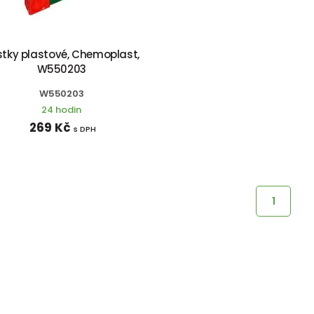
stky plastové, Chemoplast,
W550203
W550203
24 hodin
269 Kč
s DPH
1