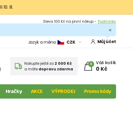
 10. 8.
Výměna a vrácení -
Zobrazit
Sleva 100 Kč na první nákup -
Podmínky
.
Můj účet
Jazyk a měna
CZK
Váš košík
Nakupte ještě za
2 000 Kč
0
0 Kč
)
a máte
dopravu zdarma
Hračky
AKCE
VÝPRODEJ
Promo kódy