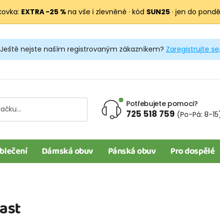
kovka:
EXTRA −25 %
na vše i zlevněné · kód
SUN25
· jen do pondělí
Ještě nejste naším registrovaným zákazníkem?
Zaregistrujte se
Potřebujete pomoci?
725 518 759
(Po-Pá: 8-15
blečení
Dámská obuv
Pánská obuv
Pro dospělé
ast