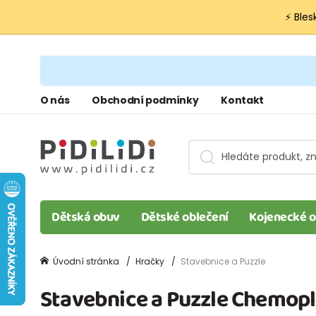
⚡ Bles
O nás
Obchodní podmínky
Kontakt
Dětská obuv
Dětské oblečení
Kojenecké o
Úvodní stránka
Hračky
Stavebnice a Puzzle
Stavebnice a Puzzle Chemopl