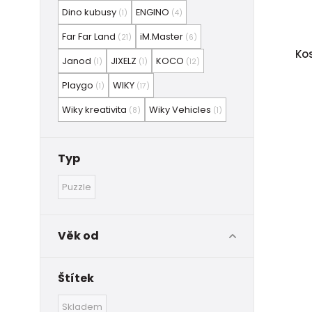
Dino kubusy
ENGINO
(1)
(4)
Far Far Land
iM.Master
(21)
(6)
Ko
Janod
JIXELZ
KOCO
(1)
(1)
(12)
Playgo
WIKY
(1)
(17)
Wiky kreativita
Wiky Vehicles
(8)
(1)
Typ
Puzzle
Věk od
Štítek
Skladem