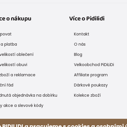
ce o nákupu
Více o Pidilidi
upovat
Kontakt
a platba
O nás
velikostí oblečení
Blog
velikostí obuvi
Velkoobchod PiDiLiDi
zboží a reklamace
Affiliate program
ční řád
Dárkové poukazy
dnutá objednávka na dobírku
Kolekce zboží
y akce a slevové kódy
Způsoby platby
 PIDILIDI a pracujeme s cookies a osobními ú