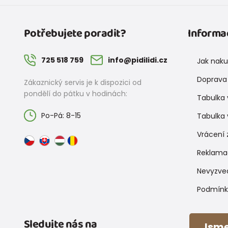
Potřebujete poradit?
Informa
725 518 759
info@pidilidi.cz
Jak nak
Doprava 
Zákaznický servis je k dispozici od
pondělí do pátku v hodinách:
Tabulka 
Po-Pá: 8-15
Tabulka 
Vrácení 
Reklama
Nevyzve
Podmínk
Sledujte nás na
Jsme