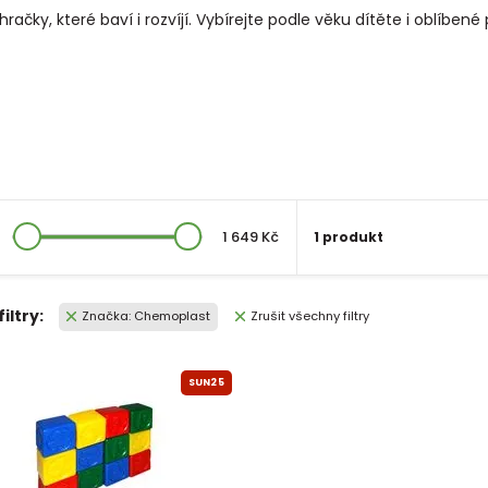
čky, které baví i rozvíjí. Vybírejte podle věku dítěte i oblíben
1 649 Kč
1 produkt
filtry:
Značka: Chemoplast
Zrušit všechny filtry
SUN25