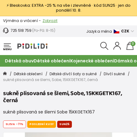
⚡ Bleskovka: EXTRA −25 % na vše i zlevněné · kód SUN25 · jen do
pondělí 10. 8.
Výměna a vrácení -
Zobrazit
Sleva 100 Kč na první nákup -
Podmínky
725 518 759
(Po-Pá: 8-15)
CZK
Jazyk a měna
0
MENU
Dětská obuv
Dětské oblečení
Kojenecké oblečení
Dámská o
Dětské oblečení
Dětské dívčí šaty a sukně
Dívčí sukně
sukně plisovaná se šlemi, Sobe, 15KKGETK167, černá
sukně plisovaná se šlemi, Sobe, 15KKGETK167,
černá
sukně plisovaná se šlemi Sobe 15KKGETK167
SLEVA
-71%
POSLEDNÍ KUSY
SUN25