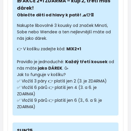
🎁 AKCE 2+1 ZDARMA – kup 2, třetí máš
dárek!
Oblečte děti od hlavy k patě! 🧢👕👖
Nakupte libovolné 3 kousky od značek Minoti,
Sobe nebo Wendee a ten nejlevnější máte od
nás jako dárek.
👉 V košíku zadejte kód:
MIX2+1
Pravidlo je jednoduché:
Každý třetí kousek
od
nás máte
jako DÁREK
. 🥳
Jak to funguje v košíku?
✅ Vložíš 3 páry 👉 platíš jen 2 (3. je ZDARMA)
✅ Vložíš 6 párů 👉 platíš jen 4 (3. a 6. je
ZDARMA)
✅ Vložíš 9 párů 👉 platíš jen 6 (3., 6. a 9. je
ZDARMA)
SUN25