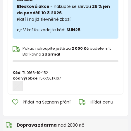
Blesková akce
- nakupte se slevou
25 % jen
do pondělí 10.8.2026.
Platí i na již zlevněné zboží.
👉 V košíku zadejte kód:
SUN25
Pokud nakoupíte ještě za
2 000 Kč
budete mít
Balíkovna
zdarma!
Kód
:
TU0168-10-152
Kód výrobce
:
15KKGETK167
Přidat na Seznam přání
Hlídat cenu
Doprava zdarma
nad 2000 Kč