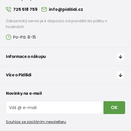
725 518 759
info@pidilidi.cz
Zákaznický servis je k dispozici od pondělí do pátku v
hodinách:
Po-Pá: 8-15
Informace o nákupu
Jak nakupovat
Více o Pidilidi
Doprava a platba
Tabulka velikostí oblečení
Kontakt
Novinky na e-mail
Tabulka velikostí obuvi
O nás
Vrácení zboží a reklamace
Blog
OK
Reklamační řád
Velkoobchod PiDiLiDi
Nevyzvednutá objednávka na dobírku
Affiliate program
Souhlas se zasíláním newsletteru
Podmínky akce a slevové kódy
Dárkové poukazy