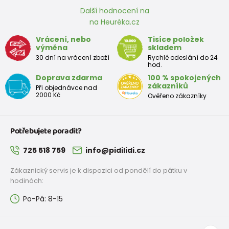
Další hodnocení na
na Heuréka.cz
Vrácení, nebo
Tisíce položek
výměna
skladem
30 dní na vrácení zboží
Rychlé odeslání do 24
hod.
Doprava zdarma
100 % spokojených
zákazníků
Při objednávce nad
2000 Kč
Ověřeno zákazníky
Potřebujete poradit?
725 518 759
info@pidilidi.cz
Zákaznický servis je k dispozici od pondělí do pátku v
hodinách:
Po-Pá: 8-15