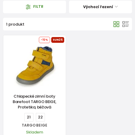
FILTR
Výchozí řazení
1 produkt
-15%
SUN25
Chlapecké zimní boty
Barefoot TARGO BEIGE,
Protetika, béžová
21
22
TARGO BEIGE
Skladem