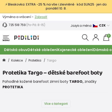
⚡ Bleskovka: EXTRA −25 % na vše i zlevněné · kód SUN25 · jen do
pondělí 10. 8.
Výměna a vrácení -
Zobrazit
Sleva 100 Kč na první nákup -
Podmínky
725 518 759
(Po-Pá: 8-15)
CZK
Jazyk a měna
0
MENU
Dětská obuv
Dětské oblečení
Kojenecké oblečení
Dámská o
Kolekce
Protetika
Targo
Protetika Targo – dětské barefoot boty
Pohodlné kožené barefoot zimní boty
TARGO,
značky
PROTETIKA
Více o kategorii