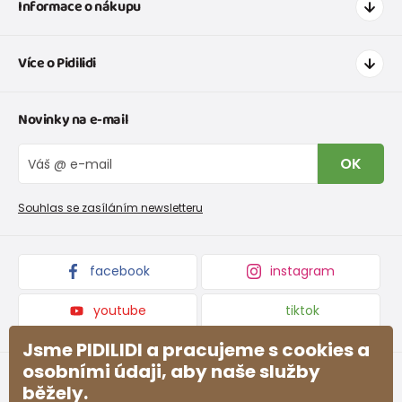
Informace o nákupu
Jak nakupovat
Více o Pidilidi
Doprava a platba
Tabulka velikostí oblečení
Kontakt
Novinky na e-mail
Tabulka velikostí obuvi
O nás
Vrácení zboží a reklamace
Blog
OK
Reklamační řád
Velkoobchod PiDiLiDi
Nevyzvednutá objednávka na dobírku
Affiliate program
Souhlas se zasíláním newsletteru
Podmínky akce a slevové kódy
Dárkové poukazy
Kolekce zboží
facebook
instagram
youtube
tiktok
Jsme PIDILIDI a pracujeme s cookies a
osobními údaji, aby naše služby
běžely.