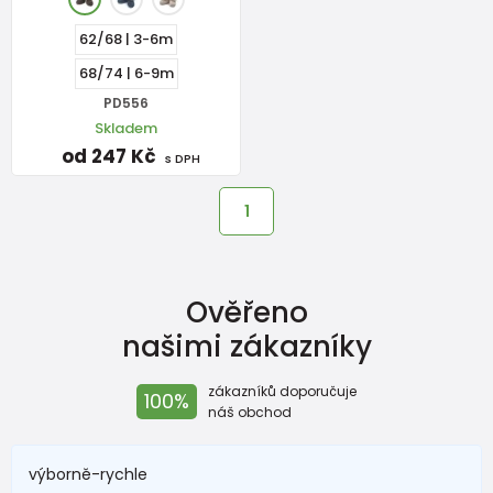
62/68 | 3-6m
68/74 | 6-9m
PD556
Skladem
od 247 Kč
s DPH
1
Ověřeno
našimi zákazníky
zákazníků doporučuje
100%
náš obchod
výborně-rychle