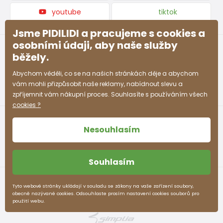
youtube
tiktok
Jsme PIDILIDI a pracujeme s cookies a
osobními údaji, aby naše služby
běžely.
Abychom věděli, co se na našich stránkách děje a abychom
vám mohli přizpůsobit naše reklamy, nabídnout slevu a
zpříjemnit vám nákupní proces. Souhlasíte s používáním všech
cookies ?
Nesouhlasím
Souhlasím
Obchodní podmínky
Ochrana osobních údajů
Tyto webové stránky ukládají v souladu se zákony na vaše zařízení soubory,
obecně nazývané cookies. Odsouhlaste prosím nastavení cookies souborů pro
pidilidi.cz © 2026. Webdesign
Litvanyi.sk
.
použití webu.
E-shop vytvořila