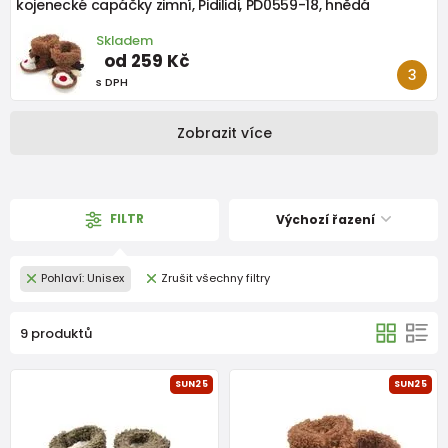
kojenecké capáčky zimní, Pidilidi, PD0559-18, hnědá
Skladem
od 259 Kč
s DPH
Zobrazit více
FILTR
Výchozí řazení
Pohlaví: Unisex
Zrušit všechny filtry
9 produktů
SUN25
SUN25