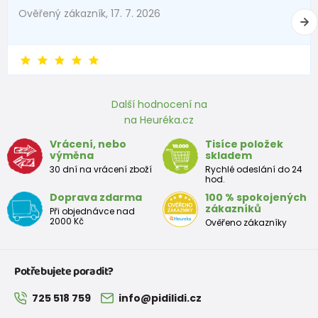
Ověřený zákazník, 17. 7. 2026
Další hodnocení na
na Heuréka.cz
Vrácení, nebo
Tisíce položek
výměna
skladem
30 dní na vrácení zboží
Rychlé odeslání do 24
hod.
Doprava zdarma
100 % spokojených
zákazníků
Při objednávce nad
2000 Kč
Ověřeno zákazníky
Potřebujete poradit?
725 518 759
info@pidilidi.cz