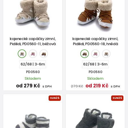
kojenecké capáčky zimní,
kojenecké capáčky zimní,
Pidilidi, PD0560-11, béžová
Pidilidi, PD0560-18, hnědá
62/68 | 3-6m
62/68 | 3-6m
PD0560
PD0560
Skladem
Skladem
od 279 Kč
od 219 Kč
279 Kč
s DPH
s DPH
SUN25
SUN25