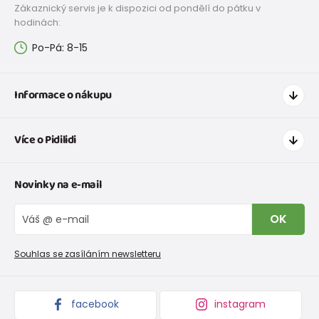
Zákaznický servis je k dispozici od pondělí do pátku v
hodinách:
Po-Pá: 8-15
Informace o nákupu
Jak nakupovat
Více o Pidilidi
Doprava a platba
Tabulka velikostí oblečení
Kontakt
Novinky na e-mail
Tabulka velikostí obuvi
O nás
Vrácení zboží a reklamace
Blog
OK
Reklamační řád
Velkoobchod PiDiLiDi
Nevyzvednutá objednávka na dobírku
Affiliate program
Souhlas se zasíláním newsletteru
Podmínky akce a slevové kódy
Dárkové poukazy
Kolekce zboží
facebook
instagram