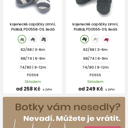
kojenecké capáčky zimní,
kojenecké capáčky zimní,
Pidilidi, PD0558-09, šedá
Pidilidi, PD0555-09, šedá
62/68 | 3-6m
62/68 | 3-6m
68/74 | 6-9m
68/74 | 6-9m
74/80 | 9-12m
74/80 | 9-12m
PD558
PD555
Skladem
Skladem
od 258 Kč
od 249 Kč
s DPH
s DPH