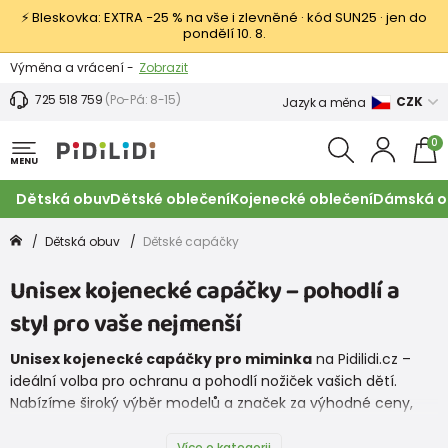
⚡ Bleskovka: EXTRA −25 % na vše i zlevněné · kód SUN25 · jen do
pondělí 10. 8.
Výměna a vrácení -
Zobrazit
Sleva 100 Kč na první nákup -
Podmínky
725 518 759
(Po-Pá: 8-15)
CZK
Jazyk a měna
0
MENU
Dětská obuv
Dětské oblečení
Kojenecké oblečení
Dámská o
Dětská obuv
Dětské capáčky
Unisex kojenecké capáčky – pohodlí a
styl pro vaše nejmenší
Unisex kojenecké capáčky pro miminka
na Pidilidi.cz –
ideální volba pro ochranu a pohodlí nožiček vašich dětí.
Nabízíme široký výběr modelů a značek za výhodné ceny,
vše skladem s rychlým doručením a možností vrácení do 30
dnů.
Více o kategorii