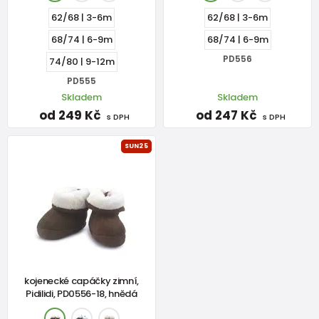
62/68 | 3-6m
62/68 | 3-6m
68/74 | 6-9m
68/74 | 6-9m
PD556
74/80 | 9-12m
PD555
Skladem
Skladem
od 249 Kč
od 247 Kč
s DPH
s DPH
SUN25
kojenecké capáčky zimní,
Pidilidi, PD0556-18, hnědá