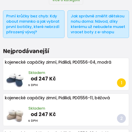
První krůčky bez chyb: Kdy
Jak správně změřit dětskou
obout miminko a jak vybrat
nohu doma: Návod, díky
první botičky, které nebrzdí
kterému už nebudete muset
přirozený vývoj?
vracet boty z e-shopu
Nejprodávanejší
kojenecké capáčky zimní, Pidilidi, PD0556-04, modrá
Skladem
od 247 Kč
s DPH
kojenecké capáčky zimní, Pidilidi, PD0556-11, béžová
Skladem
od 247 Kč
s DPH