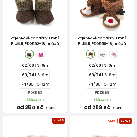
kojenecké capáčky zimní,
kojenecké capáčky zimní,
Pidilidi, PD0562-18, hnědá
Pidilidi, PD0559-18, hnědá
62/68 | 3-6m
62/68 | 3-6m
68/74 | 6-9m
68/74 | 6-9m
74/80 | 9-12m
74/80 | 9-12m
PD0562
PD0559
Skladem
Skladem
od 254 Kč
od 259 Kč
s DPH
s DPH
SUN25
-22%
SUN25