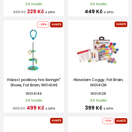
24 hodin
24 hodin
229 Kč
449 Kč
489 Kč
s DPH
s DPH
SUN25
-28%
SUN25
Házecí podkovy hra Swingin"
Hlavolam Coggy, Fat Brain,
Shoes, Fat Brain, W014146
W014128
W014146
W014128
24 hodin
24 hodin
499 Kč
399 Kč
689 Kč
s DPH
s DPH
SUN25
-13%
SUN25