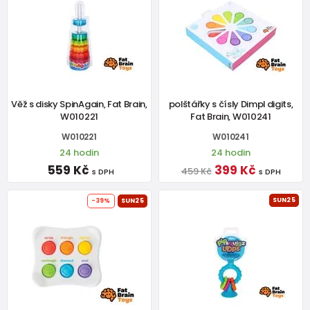
Věž s disky SpinAgain, Fat Brain,
polštářky s čísly Dimpl digits,
W010221
Fat Brain, W010241
W010221
W010241
24 hodin
24 hodin
559 Kč
399 Kč
459 Kč
s DPH
s DPH
SUN25
-39%
SUN25