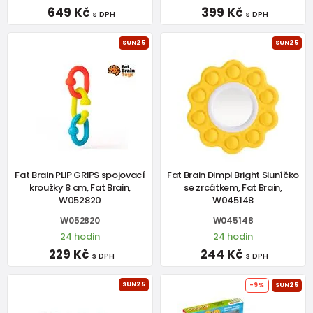
649 Kč
399 Kč
s DPH
s DPH
SUN25
SUN25
Fat Brain PLIP GRIPS spojovací
Fat Brain Dimpl Bright Sluníčko
kroužky 8 cm, Fat Brain,
se zrcátkem, Fat Brain,
W052820
W045148
W052820
W045148
24 hodin
24 hodin
229 Kč
244 Kč
s DPH
s DPH
SUN25
-9%
SUN25