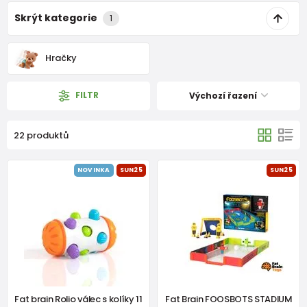
Skrýt kategorie
1
Hračky
FILTR
Výchozí řazení
22 produktů
NOVINKA
SUN25
SUN25
Fat brain Rolio válec s kolíky 11
Fat Brain FOOSBOTS STADIUM