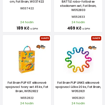
cm, Fat Brain, W037422
BATTLE robo-fotbal se
stadionem set, Fat Brain,
W037422
W052833
W052833
24 hodin
24 hodin
189 Kč
469 Kč
s DPH
s DPH
SUN25
SUN25
Fat Brain PLIP KIT silikonové
Fat Brain PLIP LINKS silikonové
spojovací tvary set 45 ks, Fat
spojovací účka 20 ks, Fat Brain,
Brain, W052822
W052821
W052822
W052821
24 hodin
24 hodin