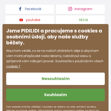
Kolekce zboží
facebook
instagram
youtube
tiktok
Jsme PIDILIDI a pracujeme s cookies a
osobními údaji, aby naše služby
běžely.
Abychom věděli, co se na našich stránkách děje a abychom
vám mohli přizpůsobit naše reklamy, nabídnout slevu a
zpříjemnit vám nákupní proces. Souhlasíte s používáním všech
cookies ?
Nesouhlasím
Souhlasím
Obchodní podmínky
Ochrana osobních údajů
Tyto webové stránky ukládají v souladu se zákony na vaše zařízení soubory,
obecně nazývané cookies. Odsouhlaste prosím nastavení cookies souborů pro