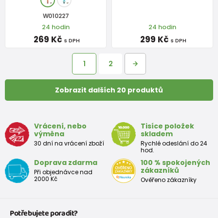
W010227
24 hodin
24 hodin
269 Kč
299 Kč
s DPH
s DPH
1
2
Zobrazit dalších 20 produktů
Vrácení, nebo
Tisíce položek
výměna
skladem
30 dní na vrácení zboží
Rychlé odeslání do 24
hod.
Doprava zdarma
100 % spokojených
zákazníků
Při objednávce nad
2000 Kč
Ověřeno zákazníky
Potřebujete poradit?