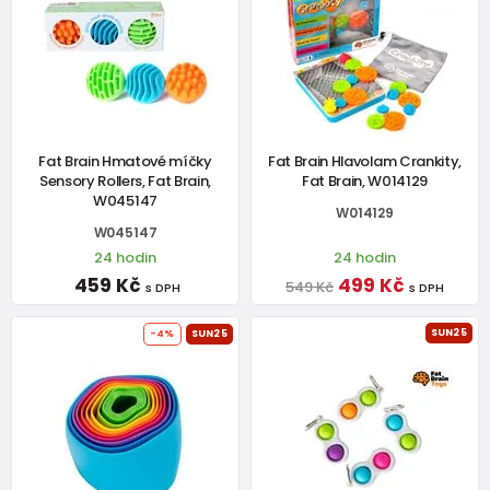
Fat Brain Hmatové míčky
Fat Brain Hlavolam Crankity,
Sensory Rollers, Fat Brain,
Fat Brain, W014129
W045147
W014129
W045147
24 hodin
24 hodin
459 Kč
499 Kč
549 Kč
s DPH
s DPH
SUN25
-4%
SUN25