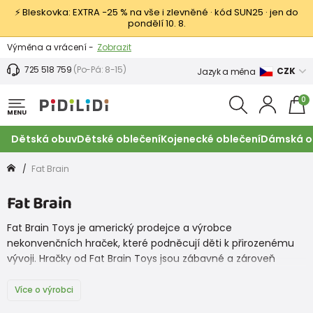
⚡ Bleskovka: EXTRA −25 % na vše i zlevněné · kód SUN25 · jen do
pondělí 10. 8.
Výměna a vrácení -
Zobrazit
Sleva 100 Kč na první nákup -
Podmínky
725 518 759
(Po-Pá: 8-15)
CZK
Jazyk a měna
0
MENU
Dětská obuv
Dětské oblečení
Kojenecké oblečení
Dámská o
Fat Brain
Fat Brain
Fat Brain Toys je americký prodejce a výrobce
nekonvenčních hraček, které podněcují děti k přirozenému
vývoji. Hračky od Fat Brain Toys jsou zábavné a zároveň
pomáhají dětem s učením a poznáváním světa.
Více o výrobci