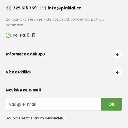
725 518 759
info@pidilidi.cz
Zákaznický servis je k dispozici od pondělí do pátku v
hodinách:
Po-Pá: 8-15
Informace o nákupu
Jak nakupovat
Více o Pidilidi
Doprava a platba
Tabulka velikostí oblečení
Kontakt
Novinky na e-mail
Tabulka velikostí obuvi
O nás
Vrácení zboží a reklamace
Blog
OK
Reklamační řád
Velkoobchod PiDiLiDi
Nevyzvednutá objednávka na dobírku
Affiliate program
Souhlas se zasíláním newsletteru
Podmínky akce a slevové kódy
Dárkové poukazy