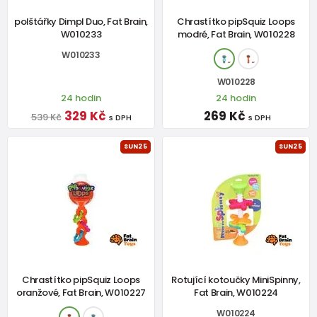
polštářky Dimpl Duo, Fat Brain,
Chrastítko pipSquiz Loops
W010233
modré, Fat Brain, W010228
W010233
W010228
24 hodin
24 hodin
329 Kč
269 Kč
539 Kč
s DPH
s DPH
SUN25
SUN25
Chrastítko pipSquiz Loops
Rotující kotoučky MiniSpinny,
oranžové, Fat Brain, W010227
Fat Brain, W010224
W010224