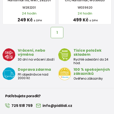
Huntsman X6, WIKY, 282201
cm, Huntsman, W039620
W282201
W039620
24 hodin
24 hodin
249 Kč
499 Kč
s DPH
s DPH
1
Vrácení, nebo
Tisíce položek
výměna
skladem
30 dní na vrácení zboží
Rychlé odeslání do 24
hod.
Doprava zdarma
100 % spokojených
zákazníků
Při objednávce nad
2000 Kč
Ověřeno zákazníky
Potřebujete poradit?
725 518 759
info@pidilidi.cz