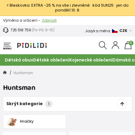
⚡ Bleskovka: EXTRA −25 % na vše i zlevněné · kód SUN25 · jen do
pondělí 10. 8.
Výměna a vrácení -
Zobrazit
Sleva 100 Kč na první nákup -
Podmínky
725 518 759
(Po-Pá: 8-15)
CZK
Jazyk a měna
0
MENU
Dětská obuv
Dětské oblečení
Kojenecké oblečení
Dámská o
Huntsman
Huntsman
Skrýt kategorie
1
Hračky