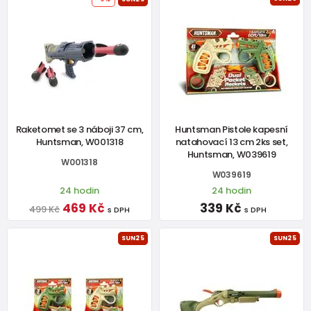
Raketomet se 3 náboji 37 cm,
Huntsman Pistole kapesní
Huntsman, W001318
natahovací 13 cm 2ks set,
Huntsman, W039619
W001318
W039619
24 hodin
24 hodin
469 Kč
339 Kč
499 Kč
s DPH
s DPH
SUN25
SUN25