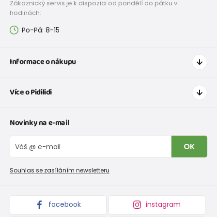
Zákaznický servis je k dispozici od pondělí do pátku v
hodinách:
Po-Pá: 8-15
Informace o nákupu
Jak nakupovat
Více o Pidilidi
Doprava a platba
Tabulka velikostí oblečení
Kontakt
Novinky na e-mail
Tabulka velikostí obuvi
O nás
Vrácení zboží a reklamace
Blog
OK
Reklamační řád
Velkoobchod PiDiLiDi
Nevyzvednutá objednávka na dobírku
Affiliate program
Souhlas se zasíláním newsletteru
Podmínky akce a slevové kódy
Dárkové poukazy
Kolekce zboží
facebook
instagram