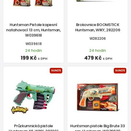
Huntsman Pistole kapesní
Brokovnice BOOMSTICK
natahovací 13 cm, Huntsman,
Huntsman, WIKY, 282206
W039618
W282206
W039618
24 hodin
24 hodin
199 Kč
479 Kč
s DPH
s DPH
SUN25
SUN25
Průzkumnická pistole
Huntsman pistole Big Brute 33