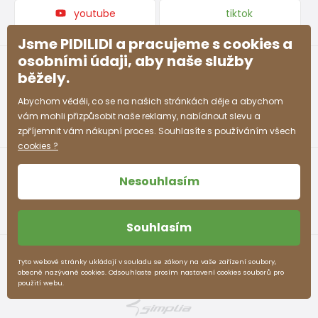
youtube
tiktok
Jsme PIDILIDI a pracujeme s cookies a
osobními údaji, aby naše služby
běžely.
Abychom věděli, co se na našich stránkách děje a abychom
vám mohli přizpůsobit naše reklamy, nabídnout slevu a
zpříjemnit vám nákupní proces. Souhlasíte s používáním všech
cookies ?
Nesouhlasím
Souhlasím
Obchodní podmínky
Ochrana osobních údajů
Tyto webové stránky ukládají v souladu se zákony na vaše zařízení soubory,
obecně nazývané cookies. Odsouhlaste prosím nastavení cookies souborů pro
pidilidi.cz © 2026. Webdesign
Litvanyi.sk
.
použití webu.
E-shop vytvořila