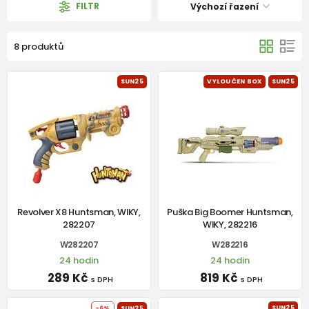
FILTR
Výchozí řazení
8 produktů
SUN25
VYLOUČEN BOX
SUN25
Revolver X8 Huntsman, WIKY,
Puška Big Boomer Huntsman,
282207
WIKY, 282216
W282207
W282216
24 hodin
24 hodin
289 Kč
819 Kč
s DPH
s DPH
SUN25
-6%
SUN25