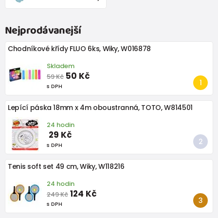
Nejprodávanejší
Chodníkové křídy FLUO 6ks, Wiky, W016878
Skladem
50 Kč
59 Kč
s DPH
Lepící páska 18mm x 4m oboustranná, TOTO, W814501
24 hodin
29 Kč
s DPH
Tenis soft set 49 cm, Wiky, W118216
24 hodin
124 Kč
249 Kč
s DPH