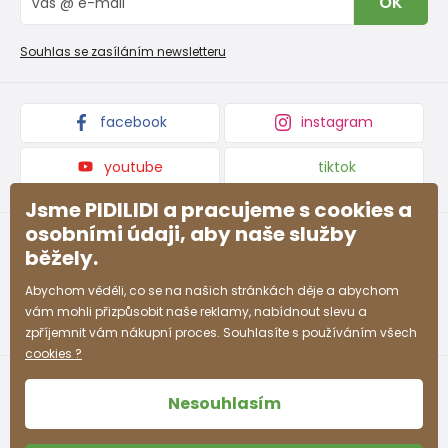
OK
Reklamační řád
Velkoobchod PiDiLiDi
Nevyzvednutá objednávka na dobírku
Affiliate program
Souhlas se zasíláním newsletteru
Podmínky akce a slevové kódy
Dárkové poukazy
Kolekce zboží
facebook
instagram
youtube
tiktok
Jsme PIDILIDI a pracujeme s cookies a
osobními údaji, aby naše služby
běžely.
Abychom věděli, co se na našich stránkách děje a abychom
vám mohli přizpůsobit naše reklamy, nabídnout slevu a
zpříjemnit vám nákupní proces. Souhlasíte s používáním všech
cookies ?
Nesouhlasím