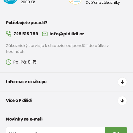
2000 Kč
Ověřeno zákazníky
Potřebujete poradit?
725 518 759
info@pidilidi.cz
Zákaznický servis je k dispozici od pondělí do pátku v
hodinách:
Po-Pá: 8-15
Informace o nákupu
Jak nakupovat
Více o Pidilidi
Doprava a platba
Tabulka velikostí oblečení
Kontakt
Novinky na e-mail
Tabulka velikostí obuvi
O nás
Vrácení zboží a reklamace
Blog