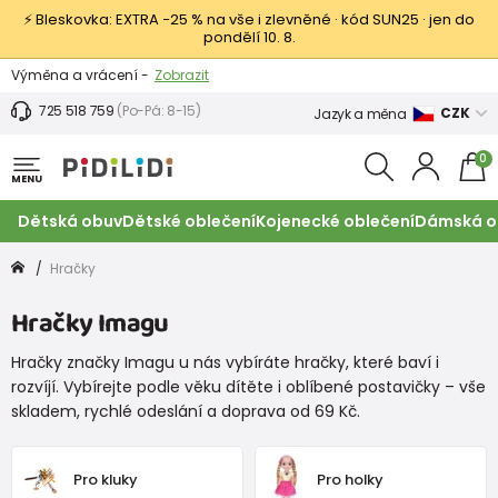
⚡ Bleskovka: EXTRA −25 % na vše i zlevněné · kód SUN25 · jen do
pondělí 10. 8.
Výměna a vrácení -
Zobrazit
Sleva 100 Kč na první nákup -
Podmínky
725 518 759
(Po-Pá: 8-15)
CZK
Jazyk a měna
0
MENU
Dětská obuv
Dětské oblečení
Kojenecké oblečení
Dámská o
Hračky
Hračky Imagu
Hračky značky Imagu u nás vybíráte hračky, které baví i
rozvíjí. Vybírejte podle věku dítěte i oblíbené postavičky – vše
skladem, rychlé odeslání a doprava od 69 Kč.
Pro kluky
Pro holky