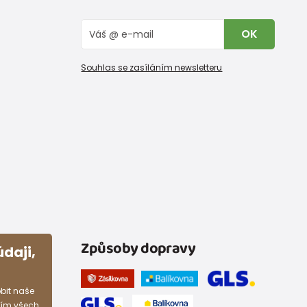
OK
Souhlas se zasíláním newsletteru
Způsoby dopravy
daji,
bit naše
ním všech