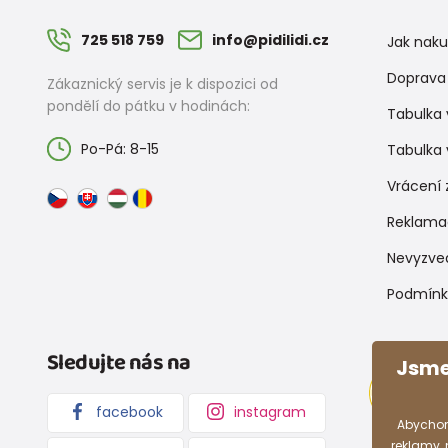
725 518 759
info@pidilidi.cz
Jak nak
Doprava 
Zákaznický servis je k dispozici od
pondělí do pátku v hodinách:
Tabulka 
Po-Pá: 8-15
Tabulka 
Vrácení 
Reklama
Nevyzve
Podmínk
Sledujte nás na
Jsme
facebook
instagram
Abychom
reklamy,