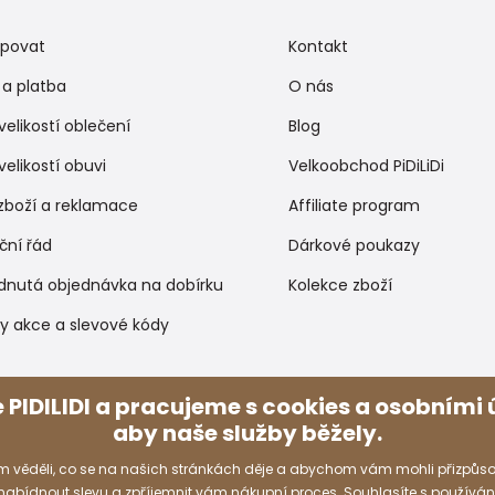
upovat
Kontakt
a platba
O nás
velikostí oblečení
Blog
velikostí obuvi
Velkoobchod PiDiLiDi
zboží a reklamace
Affiliate program
ční řád
Dárkové poukazy
dnutá objednávka na dobírku
Kolekce zboží
y akce a slevové kódy
Způsoby platby
 PIDILIDI a pracujeme s cookies a osobními ú
aby naše služby běžely.
 věděli, co se na našich stránkách děje a abychom vám mohli přizpůso
 nabídnout slevu a zpříjemnit vám nákupní proces. Souhlasíte s používá