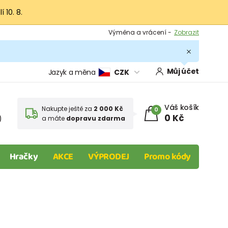
 10. 8.
Výměna a vrácení -
Zobrazit
Sleva 100 Kč na první nákup -
Podmínky
.
Můj účet
Jazyk a měna
CZK
Váš košík
Nakupte ještě za
2 000 Kč
0
0 Kč
)
a máte
dopravu zdarma
Hračky
AKCE
VÝPRODEJ
Promo kódy