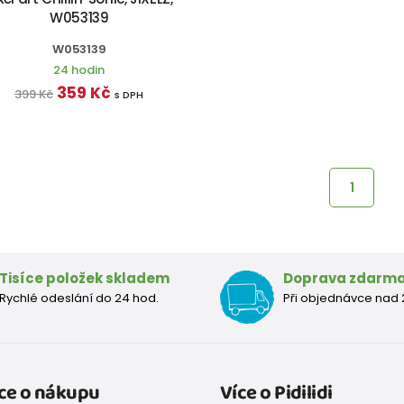
W053139
W053139
24 hodin
359 Kč
399 Kč
s DPH
1
Tisíce položek skladem
Doprava zdarm
Rychlé odeslání do 24 hod.
Při objednávce nad 
ce o nákupu
Více o Pidilidi