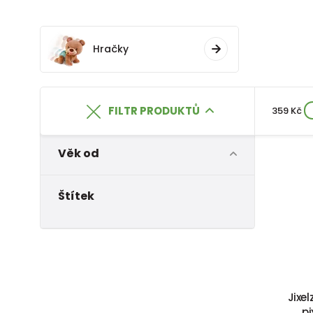
Hračky
FILTR PRODUKTŮ
359 Kč
Věk od
Štítek
Jixe
pi