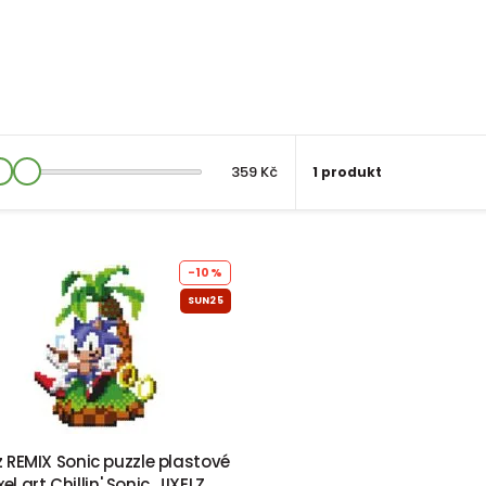
359 Kč
1 produkt
-10%
SUN25
lz REMIX Sonic puzzle plastové
xel art Chillin' Sonic, JIXELZ,