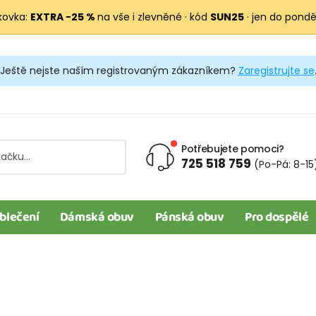
kovka:
EXTRA −25 %
na vše i zlevněné · kód
SUN25
· jen do pondělí
Ještě nejste naším registrovaným zákazníkem?
Zaregistrujte se
Potřebujete pomoci?
725 518 759
(Po-Pá: 8-15
blečení
Dámská obuv
Pánská obuv
Pro dospělé