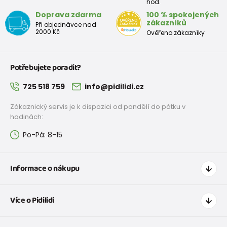
hod.
Doprava zdarma
100 % spokojených
zákazníků
Při objednávce nad
2000 Kč
Ověřeno zákazníky
Potřebujete poradit?
725 518 759
info@pidilidi.cz
Zákaznický servis je k dispozici od pondělí do pátku v
hodinách:
Po-Pá: 8-15
Informace o nákupu
Jak nakupovat
Více o Pidilidi
Doprava a platba
Tabulka velikostí oblečení
Kontakt