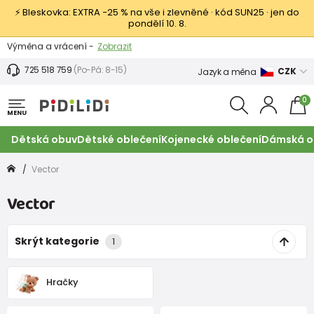
⚡ Bleskovka: EXTRA −25 % na vše i zlevněné · kód SUN25 · jen do
pondělí 10. 8.
Výměna a vrácení -
Zobrazit
Sleva 100 Kč na první nákup -
Podmínky
725 518 759
(Po-Pá: 8-15)
CZK
Jazyk a měna
0
MENU
Dětská obuv
Dětské oblečení
Kojenecké oblečení
Dámská o
Vector
Vector
Skrýt kategorie
1
Hračky