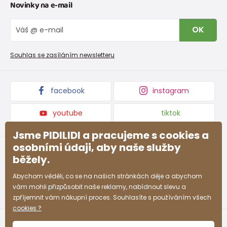
Novinky na e-mail
Tabulka velikostí obuvi
O nás
Vrácení zboží a reklamace
Blog
OK
Reklamační řád
Velkoobchod PiDiLiDi
Nevyzvednutá objednávka na dobírku
Affiliate program
Souhlas se zasíláním newsletteru
Podmínky akce a slevové kódy
Dárkové poukazy
Kolekce zboží
facebook
instagram
youtube
tiktok
Jsme PIDILIDI a pracujeme s cookies a
osobními údaji, aby naše služby
běžely.
Abychom věděli, co se na našich stránkách děje a abychom
vám mohli přizpůsobit naše reklamy, nabídnout slevu a
zpříjemnit vám nákupní proces. Souhlasíte s používáním všech
cookies ?