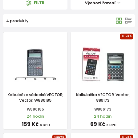
FILTR
Výchozí řazení
4 produkty
SUN25
Kalkulačka vědecká VECTOR,
Kalkulačka VECTOR, Vector,
Vector, W886185
886173
W886185
W886173
24 hodin
24 hodin
159 Kč
69 Kč
s DPH
s DPH
SUN25
SUN25