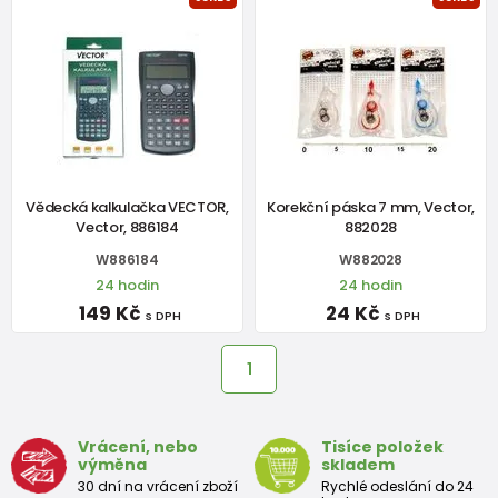
Vědecká kalkulačka VECTOR,
Korekční páska 7 mm, Vector,
Vector, 886184
882028
W886184
W882028
24 hodin
24 hodin
149 Kč
24 Kč
s DPH
s DPH
1
Vrácení, nebo
Tisíce položek
výměna
skladem
30 dní na vrácení zboží
Rychlé odeslání do 24