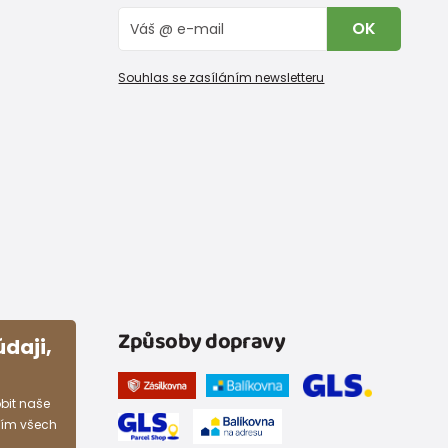
OK
Souhlas se zasíláním newsletteru
Způsoby dopravy
daji,
bit naše
ním všech