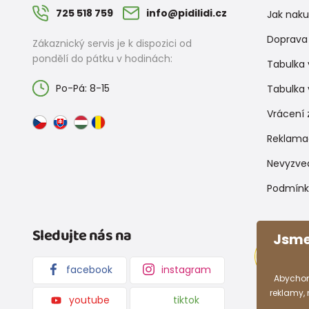
725 518 759
info@pidilidi.cz
Jak nak
Doprava 
Zákaznický servis je k dispozici od
pondělí do pátku v hodinách:
Tabulka 
Po-Pá: 8-15
Tabulka 
Vrácení 
Reklama
Nevyzve
Podmínk
Sledujte nás na
Jsme
facebook
instagram
Abychom
reklamy,
youtube
tiktok