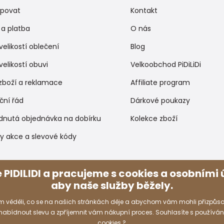
upovat
Kontakt
a platba
O nás
velikostí oblečení
Blog
velikostí obuvi
Velkoobchod PiDiLiDi
zboží a reklamace
Affiliate program
ční řád
Dárkové poukazy
dnutá objednávka na dobírku
Kolekce zboží
y akce a slevové kódy
Způsoby platby
 PIDILIDI a pracujeme s cookies a osobními ú
aby naše služby běžely.
 věděli, co se na našich stránkách děje a abychom vám mohli přizpůso
 nabídnout slevu a zpříjemnit vám nákupní proces. Souhlasíte s používá
cookies ?