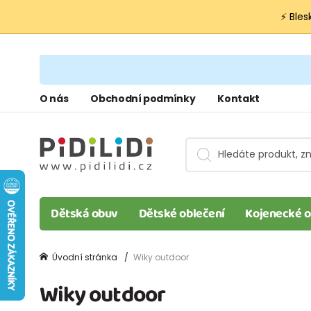
⚡ Bles
O nás
Obchodní podmínky
Kontakt
Dětská obuv
Dětské oblečení
Kojenecké o
Úvodní stránka
Wiky outdoor
Wiky outdoor