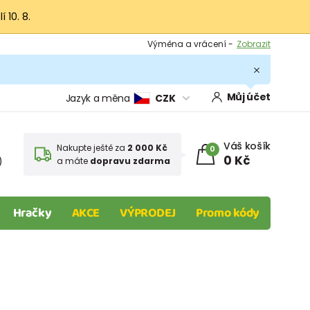
 10. 8.
Výměna a vrácení -
Zobrazit
Sleva 100 Kč na první nákup -
Podmínky
.
Můj účet
Jazyk a měna
CZK
Váš košík
Nakupte ještě za
2 000 Kč
0
0 Kč
)
a máte
dopravu zdarma
Hračky
AKCE
VÝPRODEJ
Promo kódy