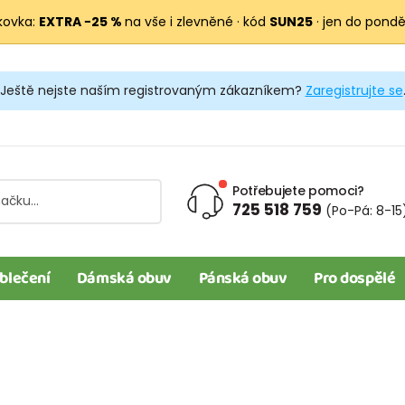
kovka:
EXTRA −25 %
na vše i zlevněné · kód
SUN25
· jen do pondělí
Ještě nejste naším registrovaným zákazníkem?
Zaregistrujte se
Potřebujete pomoci?
725 518 759
(Po-Pá: 8-15
blečení
Dámská obuv
Pánská obuv
Pro dospělé