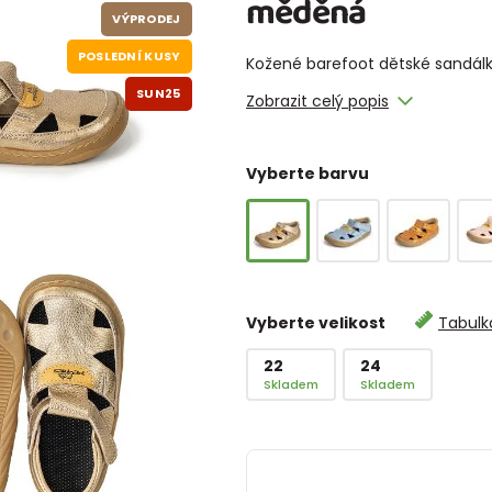
měděná
VÝPRODEJ
POSLEDNÍ KUSY
Kožené barefoot dětské sandál
SUN25
Zobrazit celý popis
Vyberte barvu
Vyberte velikost
Tabulka
22
24
Skladem
Skladem