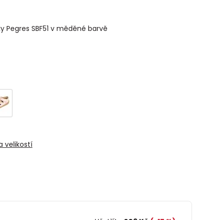
ky Pegres SBF51 v měděné barvě
 velikostí