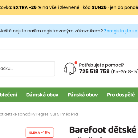
kovka:
EXTRA −25 %
na vše i zlevněné · kód
SUN25
· jen do pondělí
Ještě nejste naším registrovaným zákazníkem?
Zaregistrujte se
Potřebujete pomoci?
725 518 759
(Po-Pá: 8-15
blečení
Dámská obuv
Pánská obuv
Pro dospělé
ot dětské sandálky Pegres, SBF51 měděná
Barefoot dětské 
SLEVA
-15%