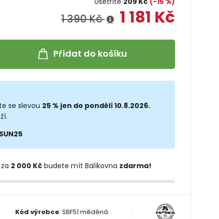
Ušetříte
209 Kč
(-15 %)
1 181 Kč
1 390 Kč
Přidat do košíku
te se slevou
25 % jen do pondělí 10.8.2026.
ží.
SUN25
 za
2 000 Kč
budete mít Balíkovna
zdarma!
Kód výrobce
:
SBF51 měděná