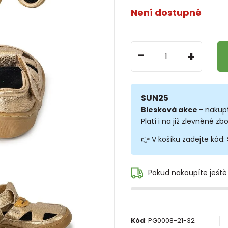
Není dostupné
-
+
SUN25
Blesková akce
- nakup
Platí i na již zlevněné zbo
👉 V košíku zadejte kód:
Pokud nakoupíte ještě
Kód
:
PG0008-21-32