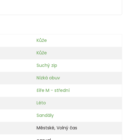
Kůže
Kůže
Suchý zip
Nízká obuv
šíře M - střední
Léto
Sandály
Městské
,
Volný čas