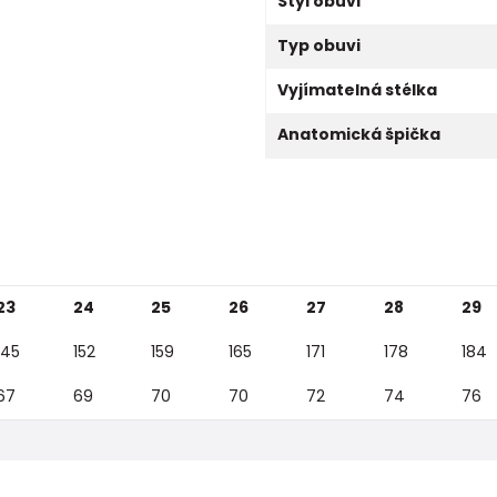
Styl obuvi
Typ obuvi
Vyjímatelná stélka
Anatomická špička
23
24
25
26
27
28
29
145
152
159
165
171
178
184
67
69
70
70
72
74
76