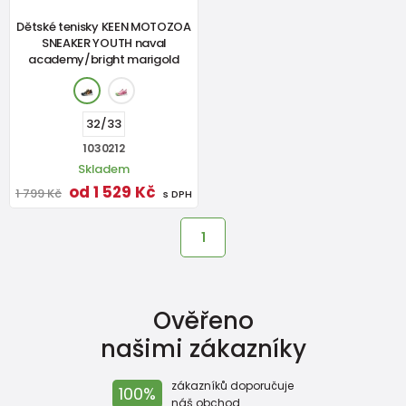
Dětské tenisky KEEN MOTOZOA
SNEAKER YOUTH naval
academy/bright marigold
32/33
1030212
Skladem
od 1 529 Kč
1 799 Kč
s DPH
1
Ověřeno
našimi zákazníky
zákazníků doporučuje
100%
náš obchod