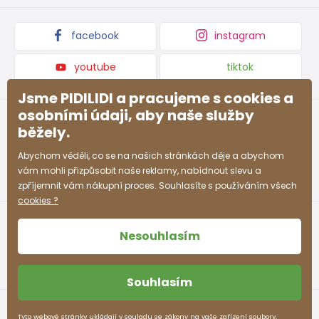
Dárkové poukazy
Kolekce zboží
facebook
instagram
youtube
tiktok
Jsme PIDILIDI a pracujeme s cookies a
osobními údaji, aby naše služby
běžely.
Abychom věděli, co se na našich stránkách děje a abychom
vám mohli přizpůsobit naše reklamy, nabídnout slevu a
zpříjemnit vám nákupní proces. Souhlasíte s používáním všech
cookies ?
Nesouhlasím
Souhlasím
Obchodní podmínky
Ochrana osobních údajů
Tyto webové stránky ukládají v souladu se zákony na vaše zařízení soubory,