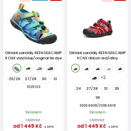
Dětské sandály KEEN SEACAMP
Dětské sandály KEEN SEACAMP
II CNX vivid blue/original tie dye
II CNX ribbon red/alloy
+2
25/26
27/28
30
31
1025133
24
27/28
31
35
36
10054608/10054618
Skladem
Skladem
1 699 Kč
1 699 Kč
od 1 449 Kč
od 1 449 Kč
s DPH
s DPH