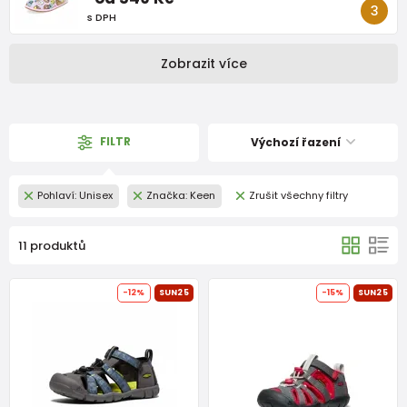
s DPH
Zobrazit více
FILTR
Výchozí řazení
Pohlaví: Unisex
Značka: Keen
Zrušit všechny filtry
11 produktů
-12%
SUN25
-15%
SUN25