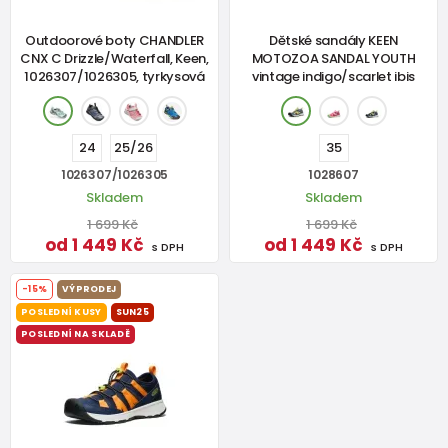
Outdoorové boty CHANDLER
Dětské sandály KEEN
CNX C Drizzle/Waterfall, Keen,
MOTOZOA SANDAL YOUTH
1026307/1026305, tyrkysová
vintage indigo/scarlet ibis
24
25/26
35
1026307/1026305
1028607
Skladem
Skladem
1 699 Kč
1 699 Kč
od 1 449 Kč
od 1 449 Kč
s DPH
s DPH
-15%
VÝPRODEJ
POSLEDNÍ KUSY
SUN25
POSLEDNÍ NA SKLADĚ