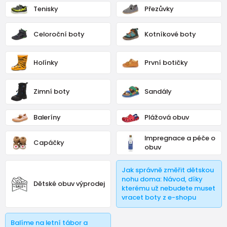
Tenisky
Přezůvky
Celoroční boty
Kotníkové boty
Holínky
První botičky
Zimní boty
Sandály
Baleríny
Plážová obuv
Impregnace a péče o
Capáčky
obuv
Jak správně změřit dětskou
nohu doma: Návod, díky
Dětské obuv výprodej
kterému už nebudete muset
vracet boty z e-shopu
Balíme na letní tábor a