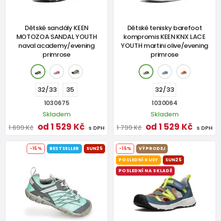
Dětské sandály KEEN
Dětské tenisky barefoot
MOTOZOA SANDAL YOUTH
kompromis KEEN KNX LACE
naval academy/evening
YOUTH martini olive/evening
primrose
primrose
32/33
35
32/33
1030675
1030064
Skladem
Skladem
od 1 529 Kč
od 1 529 Kč
1 699 Kč
1 799 Kč
s DPH
s DPH
-15%
BESTSELLER
SUN25
-15%
VÝPRODEJ
POSLEDNÍ KUSY
SUN25
POSLEDNÍ NA SKLADĚ