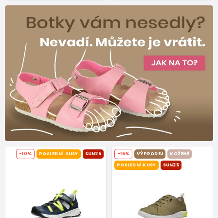
-10%
POSLEDNÍ KUSY
SUN25
-15%
VÝPRODEJ
KOŽENÉ
POSLEDNÍ KUSY
SUN25