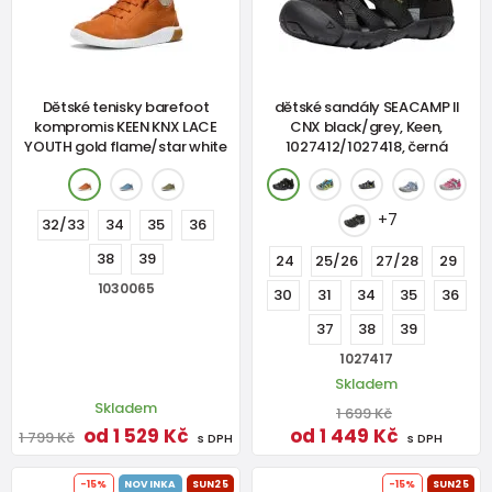
Dětské tenisky barefoot
dětské sandály SEACAMP II
kompromis KEEN KNX LACE
CNX black/grey, Keen,
YOUTH gold flame/star white
1027412/1027418, černá
+7
32/33
34
35
36
38
39
24
25/26
27/28
29
1030065
30
31
34
35
36
37
38
39
1027417
Skladem
Skladem
1 699 Kč
od 1 529 Kč
od 1 449 Kč
1 799 Kč
s DPH
s DPH
-15%
NOVINKA
SUN25
-15%
SUN25