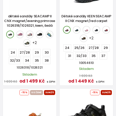
dětské sandály SEACAMP II
Dětské sandály KEEN SEACAMP
CNX magnet/evening primrose
II CNX magnet/red carpet
1026318/1026321, keen, šedá
+2
+2
24
25/26
27/28
29
24
27/28
29
30
31
32/33
35
37
32/33
34
35
38
10054610
1026318/1026321
Skladem
Skladem
1 699 Kč
od 1 499 Kč
od 1 449 Kč
1 699 Kč
s DPH
s DPH
-15%
KOŽENÉ
SUN25
-15%
SUN25