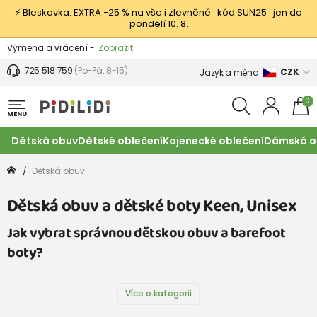
⚡ Bleskovka: EXTRA −25 % na vše i zlevněné · kód SUN25 · jen do
pondělí 10. 8.
Výměna a vrácení -
Zobrazit
Sleva 100 Kč na první nákup -
Podmínky
725 518 759
(Po-Pá: 8-15)
CZK
Jazyk a měna
0
MENU
Dětská obuv
Dětské oblečení
Kojenecké oblečení
Dámská o
Dětská obuv
Dětská obuv a dětské boty Keen, Unisex
Jak vybrat správnou dětskou obuv a barefoot
boty?
Více o kategorii