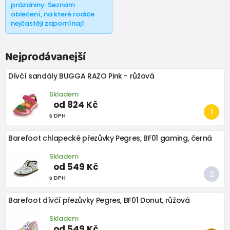
prázdniny: Seznam
oblečení, na které rodiče
nejčastěji zapomínají
Nejprodávanejší
Dívčí sandály BUGGA RAZO Pink - růžová
Skladem
od 824 Kč
s DPH
Barefoot chlapecké přezůvky Pegres, BF01 gaming, černá
Skladem
od 549 Kč
s DPH
Barefoot dívčí přezůvky Pegres, BF01 Donut, růžová
Skladem
od 549 Kč