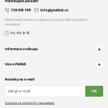
Potřebujete poradit?
725 518 759
info@pidilidi.cz
Zákaznický servis je k dispozici od pondělí do pátku v
hodinách:
Po-Pá: 8-15
Informace o nákupu
Jak nakupovat
Více o Pidilidi
Doprava a platba
Tabulka velikostí oblečení
Kontakt
Novinky na e-mail
Tabulka velikostí obuvi
O nás
Vrácení zboží a reklamace
Blog
OK
Reklamační řád
Velkoobchod PiDiLiDi
Nevyzvednutá objednávka na dobírku
Affiliate program
Souhlas se zasíláním newsletteru
Podmínky akce a slevové kódy