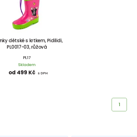
nky dětské s krtkem, Pidilidi,
PL0017-03, růžová
PL17
Skladem
od 499 Kč
s DPH
1