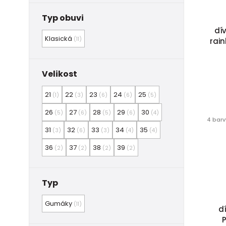
Typ obuvi
dí
Klasická
(11)
rain
Velikost
21
22
23
24
25
(1)
(3)
(6)
(6)
(5)
26
27
28
29
30
(5)
(6)
(5)
(6)
(4)
4 barv
31
32
33
34
35
(3)
(6)
(3)
(4)
(4)
36
37
38
39
(2)
(2)
(2)
(2)
Typ
Gumáky
(11)
d
P