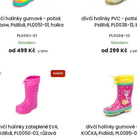
včí holínky gumové - potisk
dívčí holínky PVC - potis
bow, Pidilidi, PL0051-01, holka
Pidilidi, PL0038-13, 
PL0051-01
PL0038-13
Skladem
Skladem
od 499 Kč
od 299 Kč
s DPH
s D
y
SUN25
ívčí holínky zateplené EVA,
dívčí holínky gumové -
idilidi, PL0050-03, růžová
KOČKA, Pidilidi, PL0095-