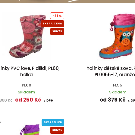
-31%
EXTRA CENA
SUN25
ínky PVC love, Pidilidi, PL60,
holínky dětské sova, Pi
holka
PL0055-17, oranž
PL60
PL55
Skladem
Skladem
od 250 Kč
od 379 Kč
360 Kč
s DPH
s D
y
BESTSELLER
SUN25