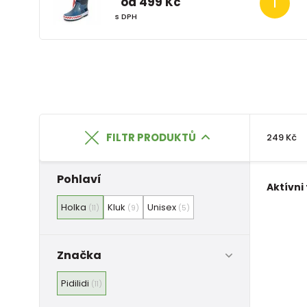
od 499 Kč
s DPH
FILTR PRODUKTŮ
249 Kč
Pohlaví
Aktívni 
Holka
Kluk
Unisex
(11)
(9)
(5)
Značka
Pidilidi
(11)