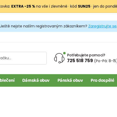
kovka:
EXTRA −25 %
na vše i zlevněné · kód
SUN25
· jen do pondělí
Ještě nejste naším registrovaným zákazníkem?
Zaregistrujte se
Potřebujete pomoci?
725 518 759
(Po-Pá: 8-15
blečení
Dámská obuv
Pánská obuv
Pro dospělé