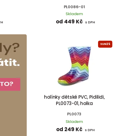
PL0086-01
Skladem
od 449 Kč
PH
s DPH
SUN25
holínky dětské PVC, Pidilidi,
PL0073-01, holka
PL0073
Skladem
od 249 Kč
s DPH