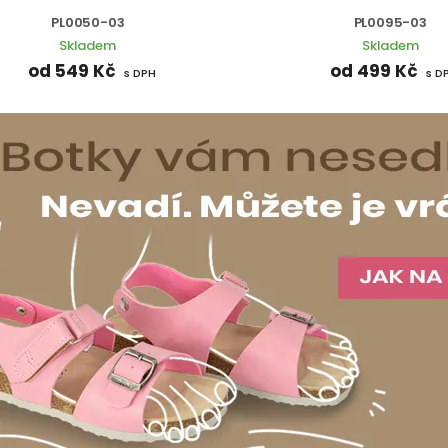
PL0050-03
PL0095-03
Skladem
Skladem
od 549 Kč
od 499 Kč
s DPH
s D