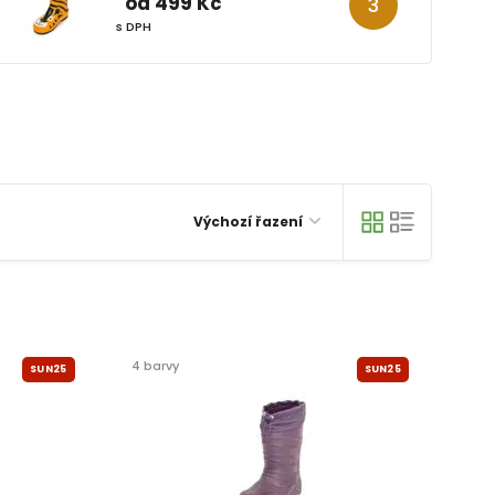
od 499 Kč
s DPH
Výchozí řazení
4 barvy
SUN25
SUN25