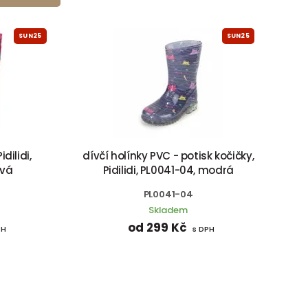
SUN25
SUN25
dilidi,
dívčí holínky PVC - potisk kočičky,
ová
Pidilidi, PL0041-04, modrá
PL0041-04
Skladem
od 299 Kč
PH
s DPH