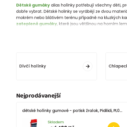
Dětské gumáky
alias holínky potřebují všechny děti, 
dobře vybrat. Dětské holinky se vyrábějí ze dvou materi
mokrém nebo blátivém terénu případně na kluzkých k
zateplené gumáky
, které jsou většinou na horním le
Dívčí holínky
Chlapeck
Nejprodávanejší
dětské holínky gumové - potisk žralok, Pidilidi, PL0044-04, modrá
Skladem