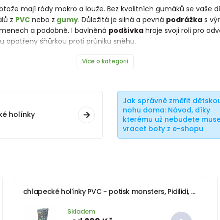
protože mají rády mokro a louže. Bez kvalitních gumáků se vaše d
álů z
PVC
nebo z
gumy
. Důležitá je silná a pevná
podrážka
s výr
amenech a podobně. I bavlněná
podšívka
hraje svoji roli pro o
mu opatřeny šňůrkou proti průniku sněhu.
Více o kategorii
Jak správně změřit dětsko
nohu doma: Návod, díky
é holínky
kterému už nebudete muse
vracet boty z e-shopu
chlapecké holínky PVC - potisk monsters, Pidilidi, PL0040-04, modrá
Skladem