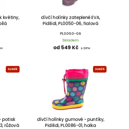
k květiny,
dívčí holínky zateplené EVA,
bílá
Pidilidi, PL0050-06, fialová
PL0050-06
Skladem
od 549 Kč
PH
s DPH
SUN25
SUN25
 potisk
dívčí holínky gumové - puntíky,
03, růžová
Pidilidi, PL0086-01, holka