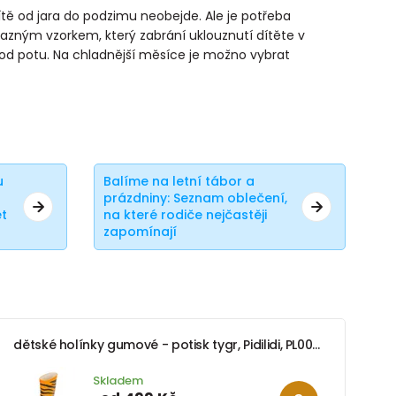
ítě od jara do podzimu neobejde. Ale je potřeba
azným vzorkem, který zabrání uklouznutí dítěte v
dvod potu. Na chladnější měsíce je možno vybrat
u
Balíme na letní tábor a
prázdniny: Seznam oblečení,
t
na které rodiče nejčastěji
zapomínají
dětské holínky gumové - potisk tygr, Pidilidi, PL0043-17, oranžová
Skladem