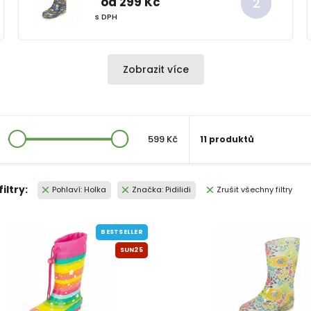
od 299 Kč
s DPH
Zobrazit více
599 Kč
11 produktů
filtry:
Pohlaví: Holka
Značka: Pidilidi
Zrušit všechny filtry
BESTSELLER
SUN25