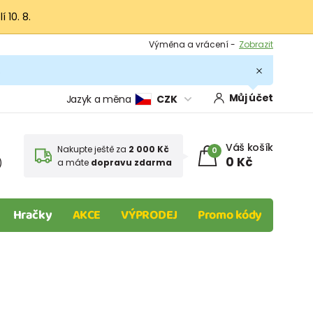
 10. 8.
Výměna a vrácení -
Zobrazit
Sleva 100 Kč na první nákup -
Podmínky
.
Můj účet
Jazyk a měna
CZK
Váš košík
Nakupte ještě za
2 000 Kč
0
0 Kč
)
a máte
dopravu zdarma
Hračky
AKCE
VÝPRODEJ
Promo kódy