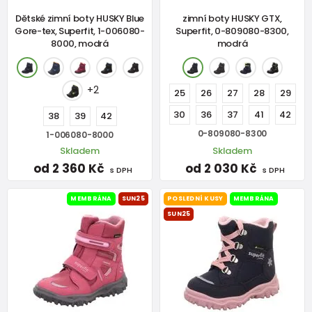
Dětské zimní boty HUSKY Blue
zimní boty HUSKY GTX,
Gore-tex, Superfit, 1-006080-
Superfit, 0-809080-8300,
8000, modrá
modrá
+2
25
26
27
28
29
30
36
37
41
42
38
39
42
0-809080-8300
1-006080-8000
Skladem
Skladem
od 2 360 Kč
od 2 030 Kč
s DPH
s DPH
MEMBRÁNA
SUN25
POSLEDNÍ KUSY
MEMBRÁNA
SUN25