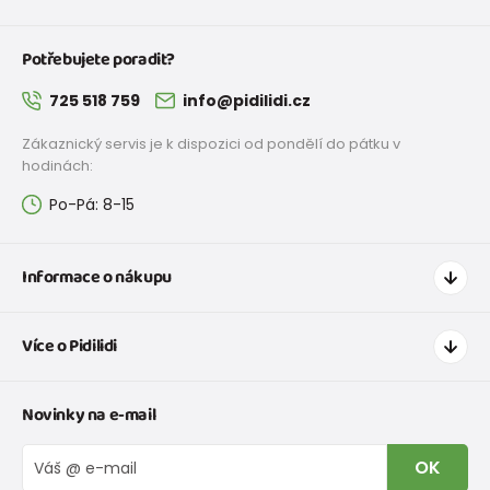
Potřebujete poradit?
725 518 759
info@pidilidi.cz
Zákaznický servis je k dispozici od pondělí do pátku v
hodinách:
Po-Pá: 8-15
Informace o nákupu
Jak nakupovat
Více o Pidilidi
Doprava a platba
Tabulka velikostí oblečení
Kontakt
Novinky na e-mail
Tabulka velikostí obuvi
O nás
Vrácení zboží a reklamace
Blog
OK
Reklamační řád
Velkoobchod PiDiLiDi