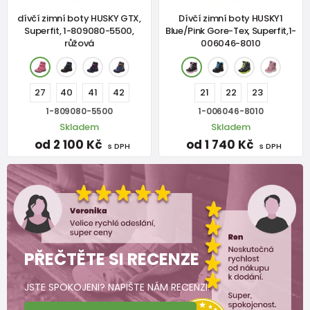
dívčí zimní boty HUSKY GTX,
Dívčí zimní boty HUSKY1
Superfit, 1-809080-5500,
Blue/Pink Gore-Tex, Superfit,1-
růžová
006046-8010
27
40
41
42
21
22
23
1-809080-5500
1-006046-8010
Skladem
Skladem
od 2 100 Kč
od 1 740 Kč
s DPH
s DPH
PŘEČTĚTE SI RECENZE
JSTE SPOKOJENI? NAPIŠTE NÁM RECENZI.