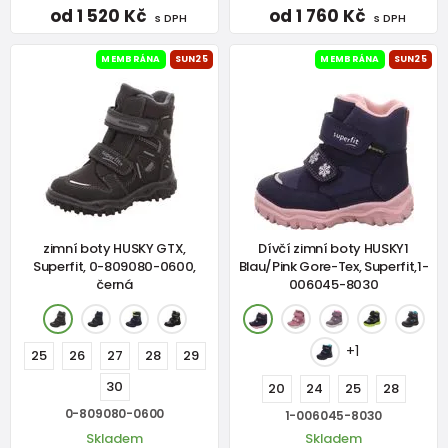
od 1 520 Kč
od 1 760 Kč
s DPH
s DPH
MEMBRÁNA
SUN25
MEMBRÁNA
SUN25
zimní boty HUSKY GTX,
Dívčí zimní boty HUSKY1
Superfit, 0-809080-0600,
Blau/Pink Gore-Tex, Superfit,1-
černá
006045-8030
+1
25
26
27
28
29
30
20
24
25
28
0-809080-0600
1-006045-8030
Skladem
Skladem