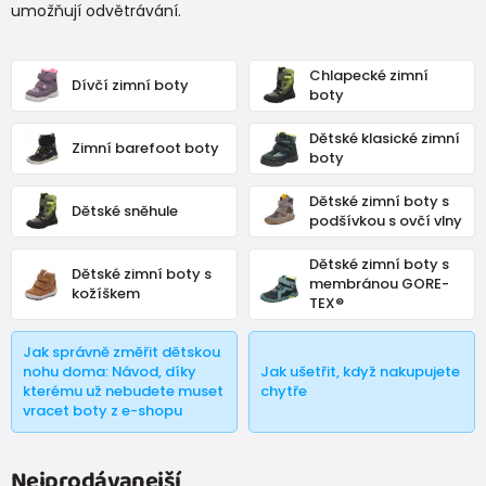
umožňují odvětrávání.
Chlapecké zimní
Dívčí zimní boty
boty
Dětské klasické zimní
Zimní barefoot boty
boty
Dětské zimní boty s
Dětské sněhule
podšívkou s ovčí vlny
Dětské zimní boty s
Dětské zimní boty s
membránou GORE-
kožíškem
TEX®
Jak správně změřit dětskou
nohu doma: Návod, díky
Jak ušetřit, když nakupujete
kterému už nebudete muset
chytře
vracet boty z e-shopu
Nejprodávanejší