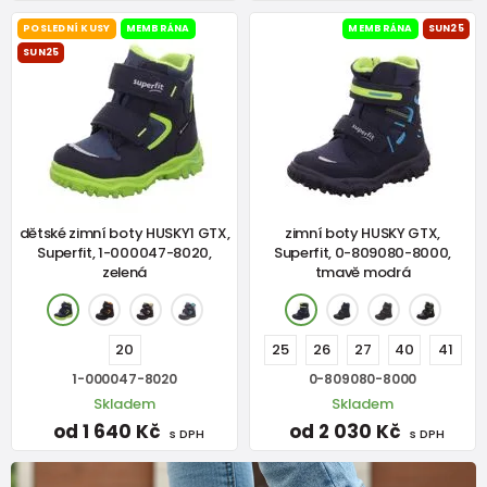
POSLEDNÍ KUSY
MEMBRÁNA
MEMBRÁNA
SUN25
SUN25
dětské zimní boty HUSKY1 GTX,
zimní boty HUSKY GTX,
Superfit, 1-000047-8020,
Superfit, 0-809080-8000,
zelená
tmavě modrá
20
25
26
27
40
41
1-000047-8020
0-809080-8000
Skladem
Skladem
od 1 640 Kč
od 2 030 Kč
s DPH
s DPH