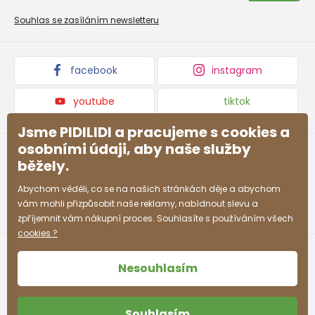
Nevyzvednutá objednávka na dobírku
Affiliate program
Souhlas se zasíláním newsletteru
Podmínky akce a slevové kódy
Dárkové poukazy
Kolekce zboží
facebook
instagram
youtube
tiktok
Jsme PIDILIDI a pracujeme s cookies a
osobními údaji, aby naše služby
běžely.
Abychom věděli, co se na našich stránkách děje a abychom
vám mohli přizpůsobit naše reklamy, nabídnout slevu a
zpříjemnit vám nákupní proces. Souhlasíte s používáním všech
cookies ?
Nesouhlasím
Souhlasím