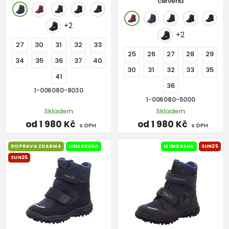
červená
+2
+2
27
30
31
32
33
25
26
27
28
29
34
35
36
37
40
30
31
32
33
35
41
36
1-006080-8030
1-006080-5000
Skladem
Skladem
od 1 980 Kč
od 1 980 Kč
s DPH
s DPH
DOPRAVA ZDARMA
MEMBRÁNA
MEMBRÁNA
SUN25
SUN25