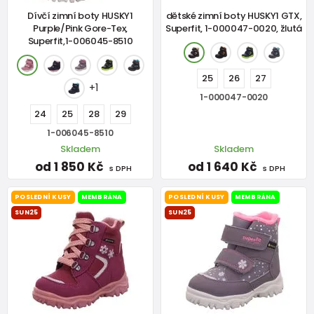
Dívčí zimní boty HUSKY1
dětské zimní boty HUSKY1 GTX,
Purple/Pink Gore-Tex,
Superfit, 1-000047-0020, žlutá
Superfit,1-006045-8510
25
26
27
+1
1-000047-0020
24
25
28
29
1-006045-8510
Skladem
Skladem
od 1 850 Kč
od 1 640 Kč
s DPH
s DPH
POSLEDNÍ KUSY
MEMBRÁNA
POSLEDNÍ KUSY
MEMBRÁNA
SUN25
SUN25