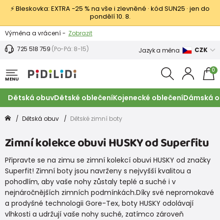
⚡ Bleskovka: EXTRA −25 % na vše i zlevněné · kód SUN25 · jen do
pondělí 10. 8.
Výměna a vrácení -
Zobrazit
Sleva 100 Kč na první nákup -
Podmínky
725 518 759
(Po-Pá: 8-15)
CZK
Jazyk a měna
0
MENU
Dětská obuv
Dětské oblečení
Kojenecké oblečení
Dámská o
Dětská obuv
Dětské zimní boty
Zimní kolekce obuvi HUSKY od Superfitu
Připravte se na zimu se zimní kolekcí obuvi HUSKY od značky
Superfit! Zimní boty jsou navrženy s nejvyšší kvalitou a
pohodlím, aby vaše nohy zůstaly teplé a suché i v
nejnáročnějších zimních podmínkách.Díky své nepromokavé
a prodyšné technologii Gore-Tex, boty HUSKY odolávají
vlhkosti a udržují vaše nohy suché, zatímco zároveň