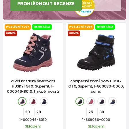
PROHLÉDNOUT RECENZE
POSLEDNÍ KUSY
MEMBRÁNA
POSLEDNÍ KUSY
MEMBRÁNA
SUN25
SUN25
dívčí kozačky šněrovací
chlapecké zimní boty HUSKY
HUSKY1 GTX, Superfit, 1-
GTX, Superfit, 1-809080-0000,
000046-8010, tmavě modrá
černá
20
28
25
39
1-000046-8010
1-809080-0000
Skladem
Skladem