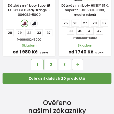
Dětské zimní boty Superfit
Dětské zimní boty HUSKY STX,
HUSKY GTX Red/Orange 1-
Superfit, 1-006081-8000,
006082-5000
modro zelená
25
26
27
29
37
38
40
41
42
28
29
32
33
37
1-006081-8000
1-006082-5000
Skladem
Skladem
od 1 980 Kč
od 1 740 Kč
s DPH
s DPH
1
2
3
Zobrazit dalších 20 produktů
Ověřeno
našimi zákazníky