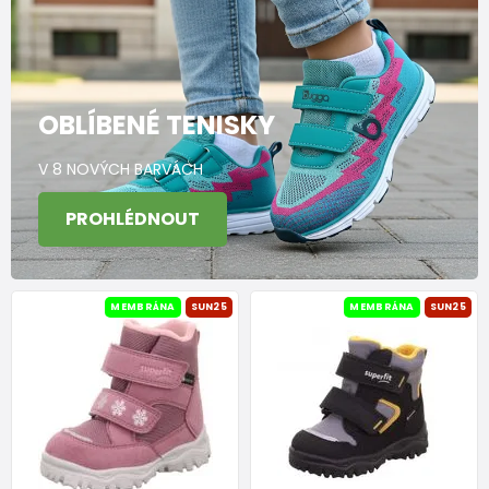
OBLÍBENÉ TENISKY
V 8 NOVÝCH BARVÁCH
PROHLÉDNOUT
MEMBRÁNA
SUN25
MEMBRÁNA
SUN25