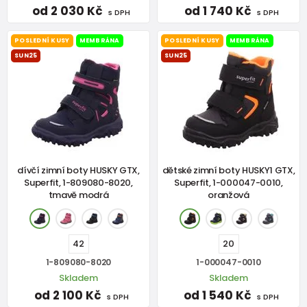
od 2 030 Kč
od 1 740 Kč
s DPH
s DPH
POSLEDNÍ KUSY
MEMBRÁNA
POSLEDNÍ KUSY
MEMBRÁNA
SUN25
SUN25
dívčí zimní boty HUSKY GTX,
dětské zimní boty HUSKY1 GTX,
Superfit, 1-809080-8020,
Superfit, 1-000047-0010,
tmavě modrá
oranžová
42
20
1-809080-8020
1-000047-0010
Skladem
Skladem
od 2 100 Kč
od 1 540 Kč
s DPH
s DPH