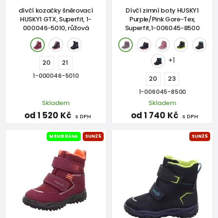
dívčí kozačky šněrovací
Dívčí zimní boty HUSKY1
HUSKY1 GTX, Superfit, 1-
Purple/Pink Gore-Tex,
000046-5010, růžová
Superfit,1-006045-8500
+1
20
21
1-000046-5010
20
23
1-006045-8500
Skladem
Skladem
od 1 520 Kč
od 1 740 Kč
s DPH
s DPH
MEMBRÁNA
SUN25
SUN25